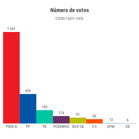
Número de votos
ESCRUTADO
100
%
1.361
439
199
114
91
65
13
6
PSOE-A
PP
PA
PODEMOS
IULV-CA
C's
UPyD
EB