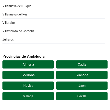
Villanueva del Duque
Villanueva del Rey
Villaralto
Villaviciosa de Córdoba
Zuheros
Provincias de Andalucía
Almería
Cádiz
Córdoba
Granada
Huelva
Jaén
Málaga
Sevilla