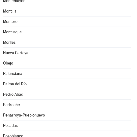
Montemayor
Montilla
Montoro
Monturque
Moriles
Nueva Carteya
Obejo
Palenciana
Palma del Río
Pedro Abad
Pedroche
Peñarroya-Pueblonuevo
Posadas
Pozoblanco