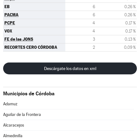
EB
6
0,26 %
PACMA
6
0,26 %
PCPE
4
0,17 %
VOX
4
0,17 %
FE de las JONS
3
0,13 %
RECORTES CERO CÓRDOBA
2
0,09 %
Descárgate los datos en xml
Municipios de Córdoba
Adamuz
Aguilar de la Frontera
Alcaracejos
Almedinilla