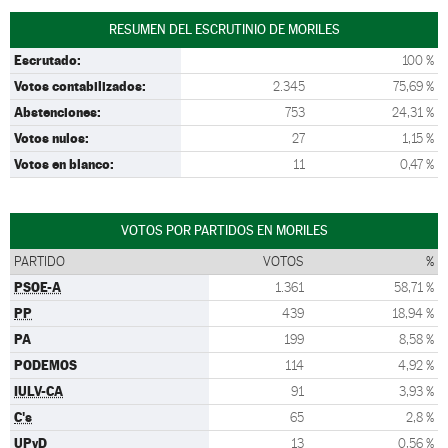
RESUMEN DEL ESCRUTINIO DE MORILES
Escrutado:
100 %
Votos contabilizados:
2.345
75,69 %
Abstenciones:
753
24,31 %
Votos nulos:
27
1,15 %
Votos en blanco:
11
0,47 %
VOTOS POR PARTIDOS EN MORILES
PARTIDO
VOTOS
%
PSOE-A
1.361
58,71 %
PP
439
18,94 %
PA
199
8,58 %
PODEMOS
114
4,92 %
IULV-CA
91
3,93 %
C's
65
2,8 %
UPyD
13
0,56 %