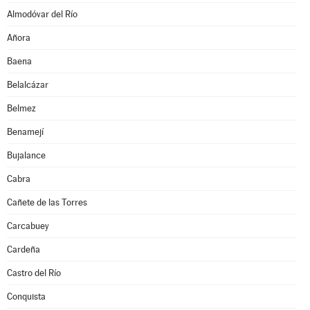
Almodóvar del Río
Añora
Baena
Belalcázar
Belmez
Benamejí
Bujalance
Cabra
Cañete de las Torres
Carcabuey
Cardeña
Castro del Río
Conquista