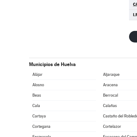
C
I.
Municipios de Huelva
Alájar
Aljaraque
Alosno
Aracena
Beas
Berrocal
Cala
Calañas
Cartaya
Castaño del Robled
Cortegana
Cortelazor
Encinasola
Escacena del Cam