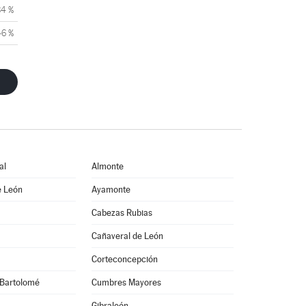
84 %
46 %
al
Almonte
e León
Ayamonte
Cabezas Rubias
Cañaveral de León
Corteconcepción
Bartolomé
Cumbres Mayores
Gibraleón