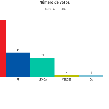
Número de votos
ESCRUTADO
100
%
49
39
4
4
PP
IULV-CA
VERDES
CA