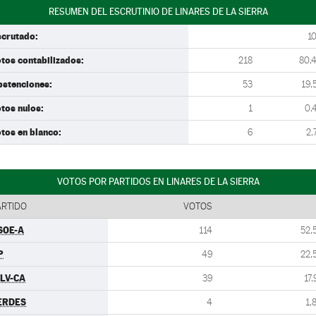
RESUMEN DEL ESCRUTINIO DE LINARES DE LA SIERRA
scrutado:
1
tos contabilizados:
218
80,
bstenciones:
53
19,
tos nulos:
1
0,
tos en blanco:
6
2,
VOTOS POR PARTIDOS EN LINARES DE LA SIERRA
ARTIDO
VOTOS
SOE-A
114
52,
P
49
22,
ULV-CA
39
17,
ERDES
4
1,