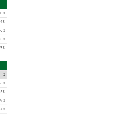
00 %
44 %
56 %
46 %
76 %
%
53 %
58 %
97 %
84 %