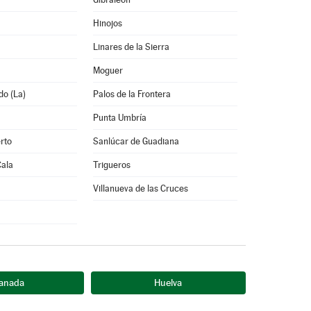
Hinojos
Linares de la Sierra
Moguer
do (La)
Palos de la Frontera
Punta Umbría
rto
Sanlúcar de Guadiana
Cala
Trigueros
Villanueva de las Cruces
anada
Huelva