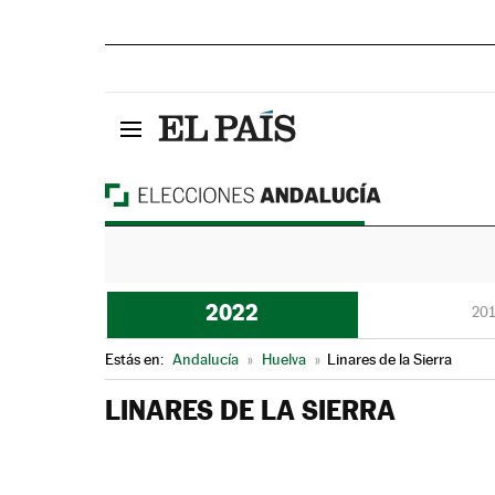
2022
201
Estás en:
Andalucía
»
Huelva
»
Linares de la Sierra
LINARES DE LA SIERRA