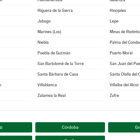
Higuera de la Sierra
Hinojales
Jabugo
Lepe
Marines (Los)
Minas de Riotinto
Niebla
Palma del Conda
Puebla de Guzmán
Puerto Moral
a
San Bartolomé de la Torre
San Juan del Pue
Santa Bárbara de Casa
Santa Olalla del 
o
Villablanca
Villalba del Alcor
Zalamea la Real
Zufre
iz
Córdoba
Gr