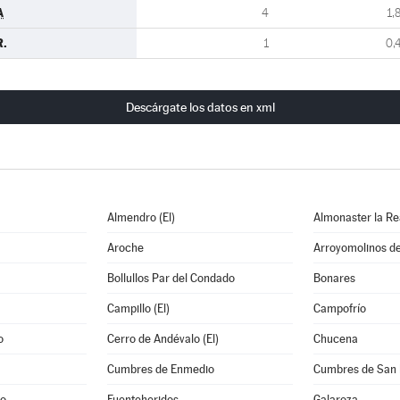
A
4
1,
R.
1
0,
Descárgate los datos en xml
Almendro (El)
Almonaster la Re
Aroche
Arroyomolinos d
Bollullos Par del Condado
Bonares
Campillo (El)
Campofrío
o
Cerro de Andévalo (El)
Chucena
Cumbres de Enmedio
Cumbres de San 
po
Fuenteheridos
Galaroza