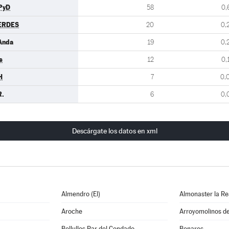
PyD
58
0,
ERDES
20
0,
Anda
19
0,
s
12
0,
H
7
0,
R.
6
0,
Descárgate los datos en xml
Almendro (El)
Almonaster la Re
Aroche
Arroyomolinos d
Bollullos Par del Condado
Bonares