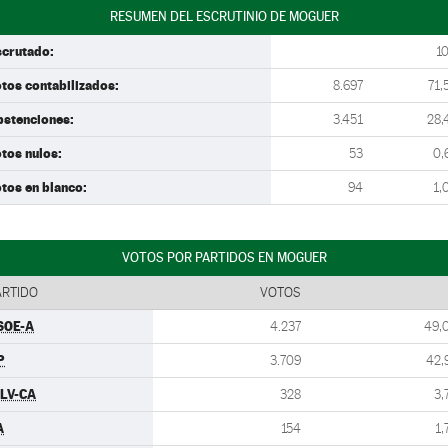
RESUMEN DEL ESCRUTINIO DE MOGUER
scrutado:
1
tos contabilizados:
8.697
71,
bstenciones:
3.451
28,
tos nulos:
53
0,
tos en blanco:
94
1,
VOTOS POR PARTIDOS EN MOGUER
ARTIDO
VOTOS
SOE-A
4.237
49,
P
3.709
42,
ULV-CA
328
3,
A
154
1,