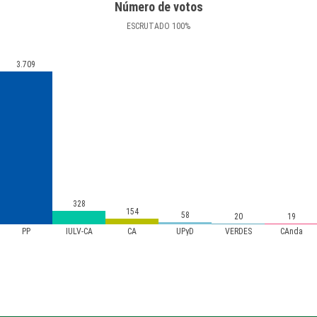
Número de votos
ESCRUTADO
100
%
3.709
328
154
58
20
19
PP
IULV-CA
CA
UPyD
VERDES
CAnda