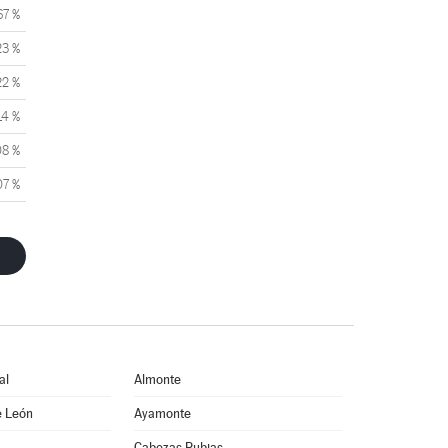
67 %
23 %
22 %
14 %
08 %
07 %
al
Almonte
e León
Ayamonte
Cabezas Rubias