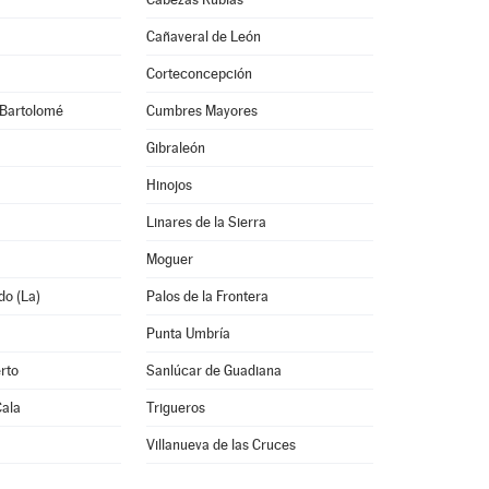
Cañaveral de León
Corteconcepción
Bartolomé
Cumbres Mayores
Gibraleón
Hinojos
Linares de la Sierra
Moguer
do (La)
Palos de la Frontera
Punta Umbría
rto
Sanlúcar de Guadiana
Cala
Trigueros
Villanueva de las Cruces