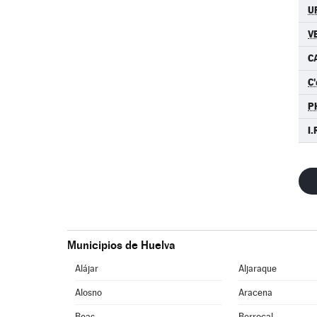
U
V
C
C'
P
I.
Municipios de Huelva
Alájar
Aljaraque
Alosno
Aracena
Beas
Berrocal