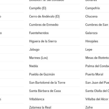
Campillo (El)
Campofrío
o
Cerro de Andévalo (El)
Chucena
Cumbres de Enmedio
Cumbres de San 
po
Fuenteheridos
Galaroza
Higuera de la Sierra
Hinojales
Jabugo
Lepe
Marines (Los)
Minas de Riotinto
Niebla
Palma del Conda
Puebla de Guzmán
Puerto Moral
a
San Bartolomé de la Torre
San Juan del Pue
Santa Bárbara de Casa
Santa Olalla del 
o
Villablanca
Villalba del Alcor
Zalamea la Real
Zufre