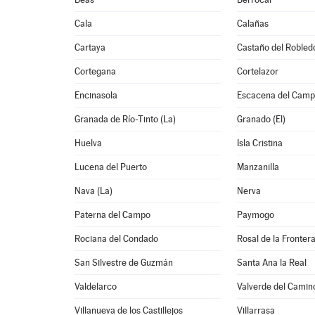
Cala
Calañas
Cartaya
Castaño del Robled
Cortegana
Cortelazor
Encinasola
Escacena del Cam
Granada de Río-Tinto (La)
Granado (El)
Huelva
Isla Cristina
Lucena del Puerto
Manzanilla
Nava (La)
Nerva
Paterna del Campo
Paymogo
Rociana del Condado
Rosal de la Fronter
San Silvestre de Guzmán
Santa Ana la Real
Valdelarco
Valverde del Camin
Villanueva de los Castillejos
Villarrasa