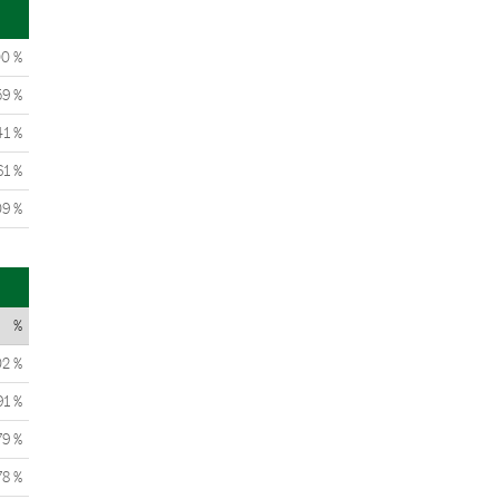
00 %
59 %
41 %
61 %
09 %
%
02 %
91 %
79 %
78 %