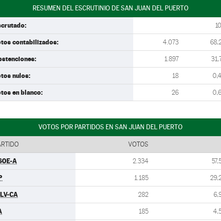
RESUMEN DEL ESCRUTINIO DE SAN JUAN DEL PUERTO
scrutado:
1
tos contabilizados:
4.073
68,
bstenciones:
1.897
31,
tos nulos:
18
0,
tos en blanco:
26
0,
VOTOS POR PARTIDOS EN SAN JUAN DEL PUERTO
ARTIDO
VOTOS
SOE-A
2.334
57,
P
1.185
29,
ULV-CA
282
6,
A
185
4,