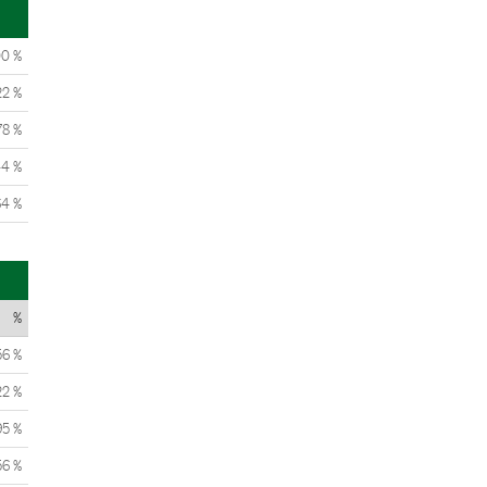
00 %
22 %
78 %
44 %
64 %
%
56 %
22 %
95 %
56 %