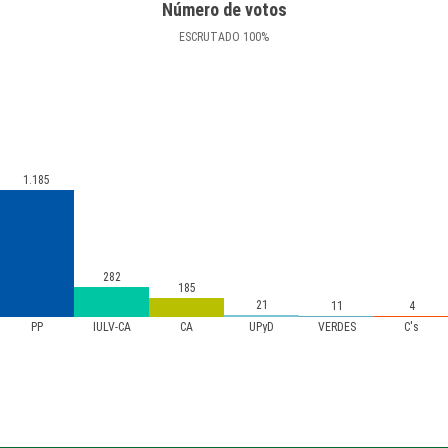
Número de votos
ESCRUTADO
100
%
1.185
282
185
21
11
4
PP
IULV-CA
CA
UPyD
VERDES
C's