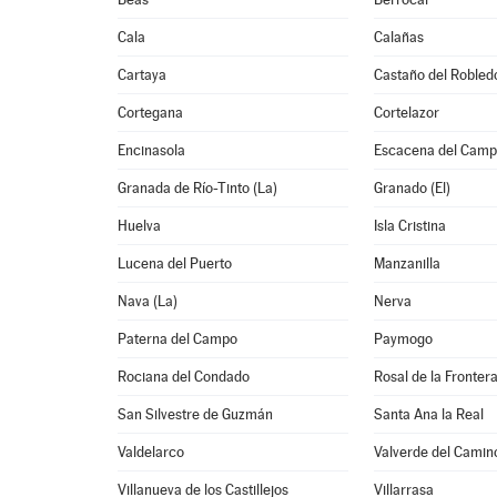
Cala
Calañas
Cartaya
Castaño del Robled
Cortegana
Cortelazor
Encinasola
Escacena del Cam
Granada de Río-Tinto (La)
Granado (El)
Huelva
Isla Cristina
Lucena del Puerto
Manzanilla
Nava (La)
Nerva
Paterna del Campo
Paymogo
Rociana del Condado
Rosal de la Fronter
San Silvestre de Guzmán
Santa Ana la Real
Valdelarco
Valverde del Camin
Villanueva de los Castillejos
Villarrasa