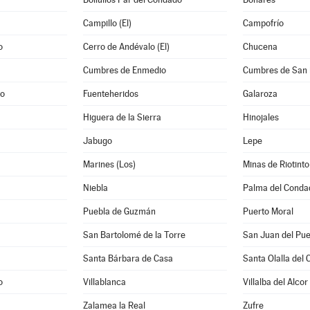
Campillo (El)
Campofrío
o
Cerro de Andévalo (El)
Chucena
Cumbres de Enmedio
Cumbres de San 
po
Fuenteheridos
Galaroza
Higuera de la Sierra
Hinojales
Jabugo
Lepe
Marines (Los)
Minas de Riotinto
Niebla
Palma del Conda
Puebla de Guzmán
Puerto Moral
a
San Bartolomé de la Torre
San Juan del Pue
Santa Bárbara de Casa
Santa Olalla del 
o
Villablanca
Villalba del Alcor
Zalamea la Real
Zufre