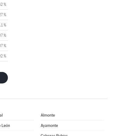
52 %
27 %
,1 %
07 %
07 %
02 %
al
Almonte
e León
Ayamonte
Cabezas Rubias