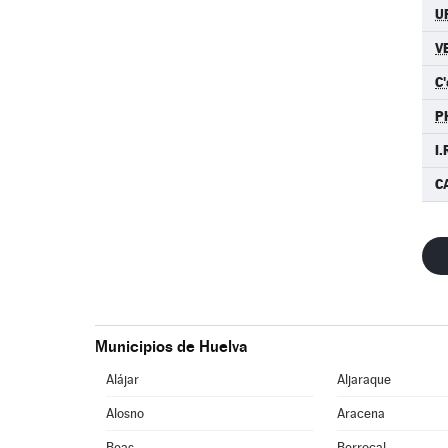
U
V
C'
P
I.
C
Municipios de Huelva
Alájar
Aljaraque
Alosno
Aracena
Beas
Berrocal