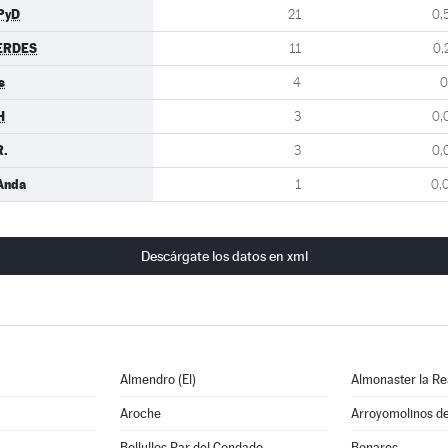
PyD
21
0,
ERDES
11
0,
s
4
0
H
3
0,
R.
3
0,
Anda
1
0,
Descárgate los datos en xml
Almendro (El)
Almonaster la Re
Aroche
Arroyomolinos d
Bollullos Par del Condado
Bonares