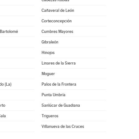
Cañaveral de León
Corteconcepción
Bartolomé
Cumbres Mayores
Gibraleón
Hinojos
Linares de la Sierra
Moguer
do (La)
Palos de la Frontera
Punta Umbría
rto
Sanlúcar de Guadiana
Cala
Trigueros
Villanueva de las Cruces