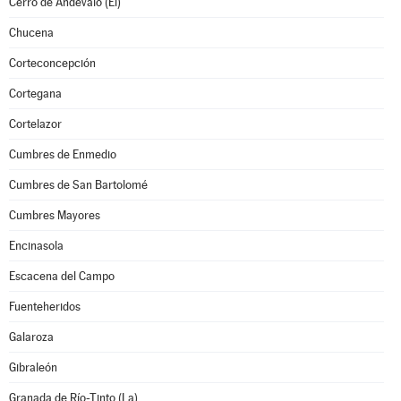
Cerro de Andévalo (El)
Chucena
Corteconcepción
Cortegana
Cortelazor
Cumbres de Enmedio
Cumbres de San Bartolomé
Cumbres Mayores
Encinasola
Escacena del Campo
Fuenteheridos
Galaroza
Gibraleón
Granada de Río-Tinto (La)