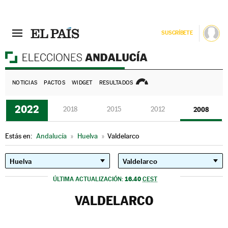
SUSCRÍBETE
E
NOTICIAS
PACTOS
WIDGET
RESULTADOS
2022
2018
2015
2012
2008
Estás en:
Andalucía
»
Huelva
»
Valdelarco
16.40
ÚLTIMA ACTUALIZACIÓN:
CEST
VALDELARCO