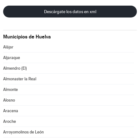
Descárgate los datos en xml
Municipios de Huelva
Alájar
Aljaraque
Almendro (El)
Almonaster la Real
Almonte
Alosno
Aracena
Aroche
Arroyomolinos de León