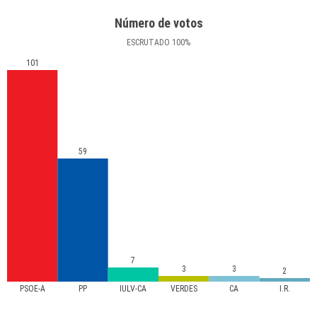
Número de votos
ESCRUTADO
100
%
101
59
7
3
3
2
PSOE-A
PP
IULV-CA
VERDES
CA
I.R.