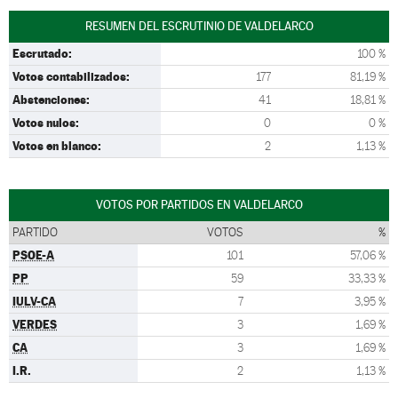
RESUMEN DEL ESCRUTINIO DE VALDELARCO
Escrutado:
100 %
Votos contabilizados:
177
81,19 %
Abstenciones:
41
18,81 %
Votos nulos:
0
0 %
Votos en blanco:
2
1,13 %
VOTOS POR PARTIDOS EN VALDELARCO
PARTIDO
VOTOS
%
PSOE-A
101
57,06 %
PP
59
33,33 %
IULV-CA
7
3,95 %
VERDES
3
1,69 %
CA
3
1,69 %
I.R.
2
1,13 %