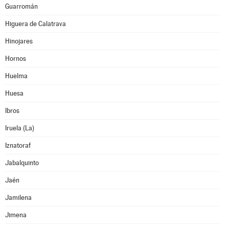
Guarromán
Higuera de Calatrava
Hinojares
Hornos
Huelma
Huesa
Ibros
Iruela (La)
Iznatoraf
Jabalquinto
Jaén
Jamilena
Jimena