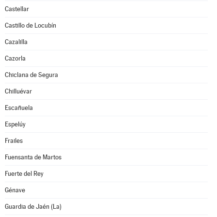
Castellar
Castillo de Locubín
Cazalilla
Cazorla
Chiclana de Segura
Chilluévar
Escañuela
Espelúy
Frailes
Fuensanta de Martos
Fuerte del Rey
Génave
Guardia de Jaén (La)