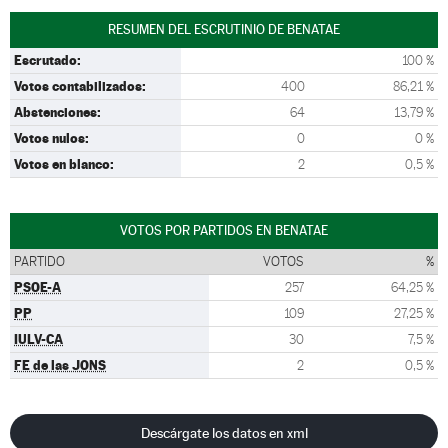
RESUMEN DEL ESCRUTINIO DE BENATAE
Escrutado:
100 %
Votos contabilizados:
400
86,21 %
Abstenciones:
64
13,79 %
Votos nulos:
0
0 %
Votos en blanco:
2
0,5 %
VOTOS POR PARTIDOS EN BENATAE
PARTIDO
VOTOS
%
PSOE-A
257
64,25 %
PP
109
27,25 %
IULV-CA
30
7,5 %
FE de las JONS
2
0,5 %
Descárgate los datos en xml