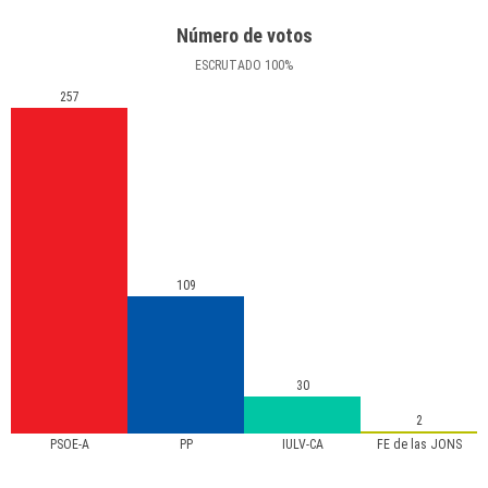
Número de votos
ESCRUTADO
100
%
257
109
30
2
PSOE-A
PP
IULV-CA
FE de las JONS