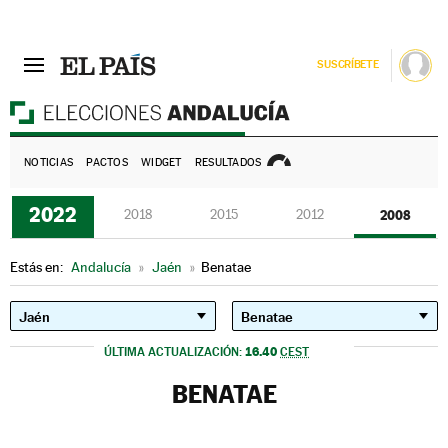
SUSCRÍBETE
E
NOTICIAS
PACTOS
WIDGET
RESULTADOS
2022
2018
2015
2012
2008
Estás en:
Andalucía
»
Jaén
»
Benatae
16.40
ÚLTIMA ACTUALIZACIÓN:
CEST
BENATAE