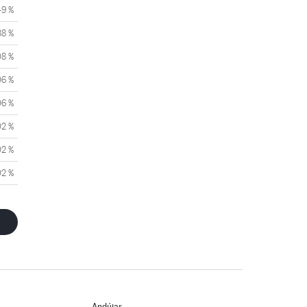
49 %
38 %
08 %
06 %
06 %
02 %
02 %
02 %
Andújar