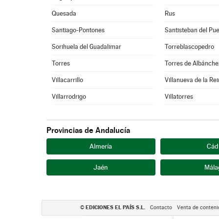
Quesada
Rus
Santiago-Pontones
Santisteban del Pue
Sorihuela del Guadalimar
Torreblascopedro
Torres
Torres de Albánche
Villacarrillo
Villanueva de la Re
Villarrodrigo
Villatorres
Provincias de Andalucía
Almería
Cád
Jaén
Mála
EDICIONES EL PAÍS S.L.
©
Contacto
Venta de conteni