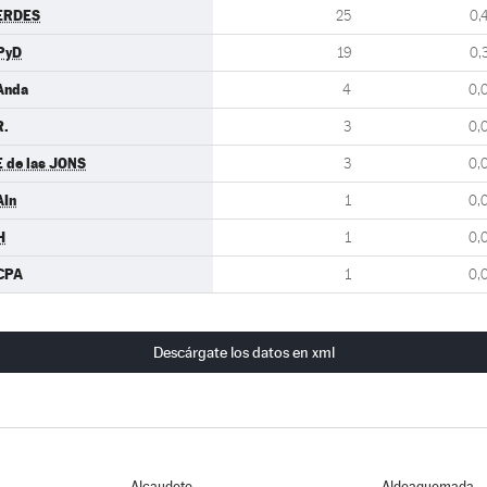
ERDES
25
0,
PyD
19
0,
Anda
4
0,
R.
3
0,
E de las JONS
3
0,
AIn
1
0,
H
1
0,
CPA
1
0,
Descárgate los datos en xml
Alcaudete
Aldeaquemada