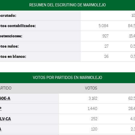
RESUMEN DEL ESCRUTINIO DE MARMOLEJO
scrutado:
1
tos contabilizados:
5.084
84,
bstenciones:
927
15,
tos nulos:
27
0,
tos en blanco:
26
0,
VOTOS POR PARTIDOS EN MARMOLEJO
ARTIDO
VOTOS
SOE-A
3.162
62,
P
1.440
28,
ULV-CA
252
4,
A
120
2,