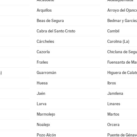
Arquillos
Arroyo del Ojanc
Beas de Segura
Bedmar y Garcíe
Cabra del Santo Cristo
Cambil
Cárcheles
Carolina (La)
Cazorla
Chiclana de Seg
Frailes
Fuensanta de Ma
a)
Guarromán
Higuera de Calat
Huesa
Ibros
Jaén
Jamilena
Larva
Linares
Marmolejo
Martos
Noalejo
Orcera
Pozo Alcón
Puente de Génav