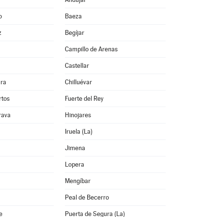
o
Baeza
z
Begíjar
Campillo de Arenas
Castellar
ura
Chilluévar
rtos
Fuerte del Rey
rava
Hinojares
Iruela (La)
Jimena
Lopera
Mengíbar
Peal de Becerro
e
Puerta de Segura (La)