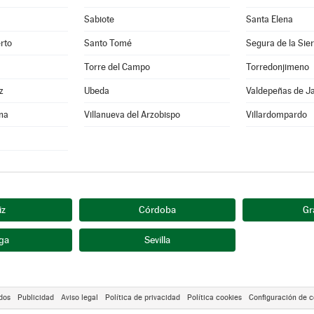
Sabiote
Santa Elena
rto
Santo Tomé
Segura de la Sie
Torre del Campo
Torredonjimeno
z
Ubeda
Valdepeñas de J
ina
Villanueva del Arzobispo
Villardompardo
iz
Córdoba
Gr
ga
Sevilla
dos
Publicidad
Aviso legal
Política de privacidad
Política cookies
Configuración de c