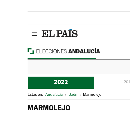
2022
201
Estás en:
Andalucía
»
Jaén
»
Marmolejo
MARMOLEJO