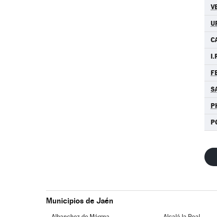
V
U
C
I.
F
S
P
P
Municipios de Jaén
Albanchez de Mágina
Alcalá la Real