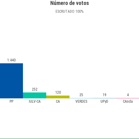
Número de votos
ESCRUTADO
100
%
1.440
252
120
25
19
4
PP
IULV-CA
CA
VERDES
UPyD
CAnda