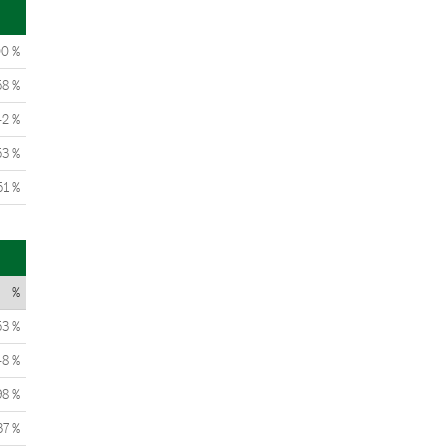
00 %
58 %
42 %
53 %
51 %
%
53 %
48 %
98 %
37 %