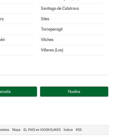
Santiago de Calatrava
rra
Siles
Torreperogil
aén
Vilches
Villares (Los)
anada
Huelva
ookies
Mapa
EL PAÍS en KIOSKOyMÁS
Índice
RSS