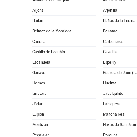
Arjona
Arjonilla
Bailén
Baños de la Encina
Bélmez de la Moraleda
Benatae
Canena
Carboneros
Castillo de Locubín
Cazalilla
Escañuela
Espelúy
Génave
Guardia de Jaén (L
Hornos
Huelma
Iznatoraf
Jabalquinto
Jódar
Lahiguera
Lupión
Mancha Real
Montizón
Navas de San Juan
Pegalajar
Porcuna