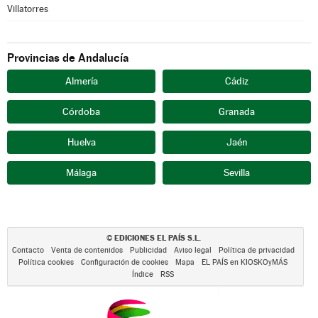
Villatorres
Provincias de Andalucía
Almería
Cádiz
Córdoba
Granada
Huelva
Jaén
Málaga
Sevilla
EDICIONES EL PAÍS S.L.
©
Contacto
Venta de contenidos
Publicidad
Aviso legal
Política de privacidad
Política cookies
Configuración de cookies
Mapa
EL PAÍS en KIOSKOyMÁS
Índice
RSS