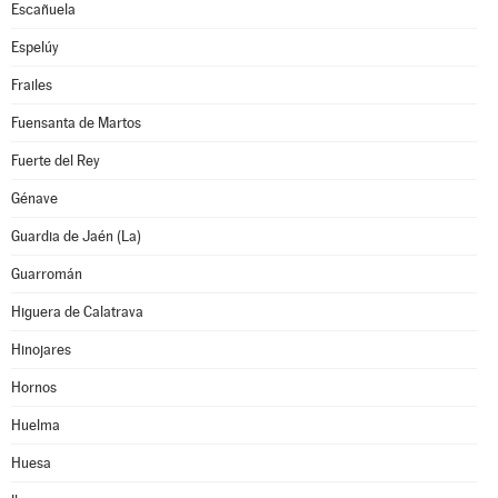
Escañuela
Espelúy
Frailes
Fuensanta de Martos
Fuerte del Rey
Génave
Guardia de Jaén (La)
Guarromán
Higuera de Calatrava
Hinojares
Hornos
Huelma
Huesa