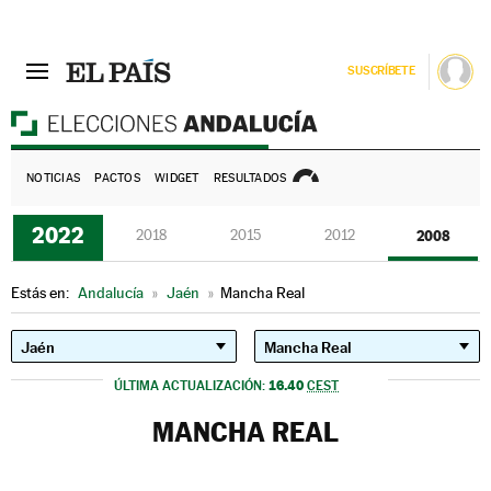
SUSCRÍBETE
E
NOTICIAS
PACTOS
WIDGET
RESULTADOS
2022
2018
2015
2012
2008
Estás en:
Andalucía
»
Jaén
»
Mancha Real
16.40
ÚLTIMA ACTUALIZACIÓN:
CEST
MANCHA REAL