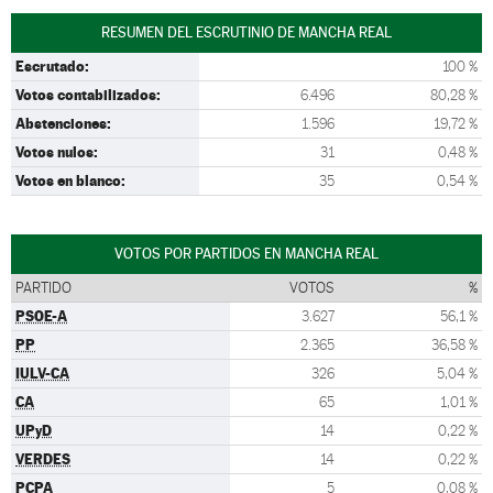
RESUMEN DEL ESCRUTINIO DE MANCHA REAL
Escrutado:
100 %
Votos contabilizados:
6.496
80,28 %
Abstenciones:
1.596
19,72 %
Votos nulos:
31
0,48 %
Votos en blanco:
35
0,54 %
VOTOS POR PARTIDOS EN MANCHA REAL
PARTIDO
VOTOS
%
PSOE-A
3.627
56,1 %
PP
2.365
36,58 %
IULV-CA
326
5,04 %
CA
65
1,01 %
UPyD
14
0,22 %
VERDES
14
0,22 %
PCPA
5
0,08 %