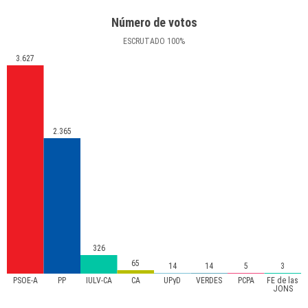
Número de votos
ESCRUTADO
100
%
3.627
2.365
326
65
14
14
5
3
PSOE-A
PP
IULV-CA
CA
UPyD
VERDES
PCPA
FE de las
JONS