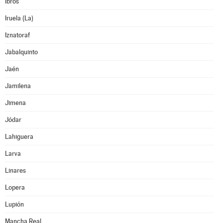
Ibros
Iruela (La)
Iznatoraf
Jabalquinto
Jaén
Jamilena
Jimena
Jódar
Lahiguera
Larva
Linares
Lopera
Lupión
Mancha Real