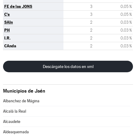
FE de las JONS
3
0,05 %
C's
3
0,05 %
SAIn
2
0,03 %
PH
2
0,03 %
I.R.
2
0,03 %
CAnda
2
0,03 %
Descárgate los datos en xml
Municipios de Jaén
Albanchez de Mágina
Alcalá la Real
Alcaudete
Aldeaquemada