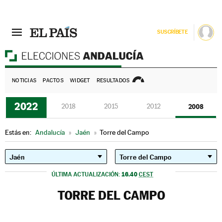
SUSCRÍBETE
E
NOTICIAS
PACTOS
WIDGET
RESULTADOS
2022
2018
2015
2012
2008
Estás en:
Andalucía
»
Jaén
»
Torre del Campo
16.40
ÚLTIMA ACTUALIZACIÓN:
CEST
TORRE DEL CAMPO