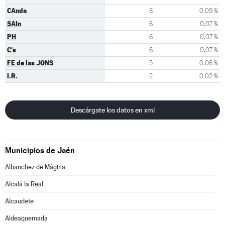
CAnda
8
0,09 %
SAIn
6
0,07 %
PH
6
0,07 %
C's
6
0,07 %
FE de las JONS
5
0,06 %
I.R.
2
0,02 %
Descárgate los datos en xml
Municipios de Jaén
Albanchez de Mágina
Alcalá la Real
Alcaudete
Aldeaquemada