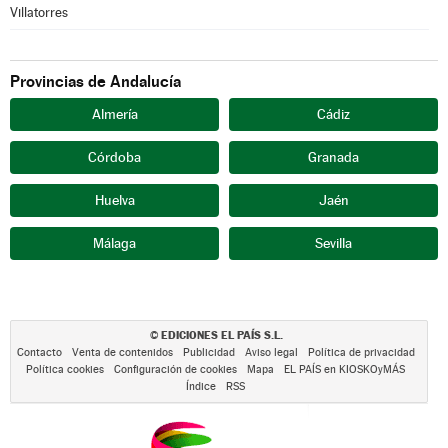
Villatorres
Provincias de Andalucía
Almería
Cádiz
Córdoba
Granada
Huelva
Jaén
Málaga
Sevilla
EDICIONES EL PAÍS S.L.
©
Contacto
Venta de contenidos
Publicidad
Aviso legal
Política de privacidad
Política cookies
Configuración de cookies
Mapa
EL PAÍS en KIOSKOyMÁS
Índice
RSS