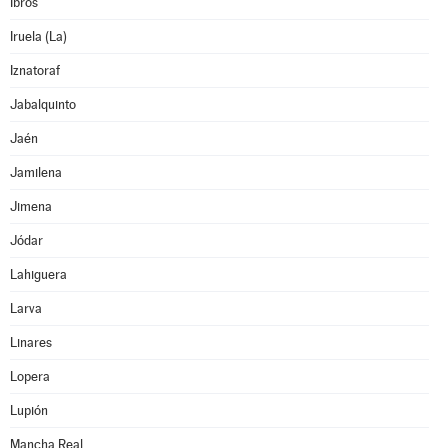
Ibros
Iruela (La)
Iznatoraf
Jabalquinto
Jaén
Jamilena
Jimena
Jódar
Lahiguera
Larva
Linares
Lopera
Lupión
Mancha Real