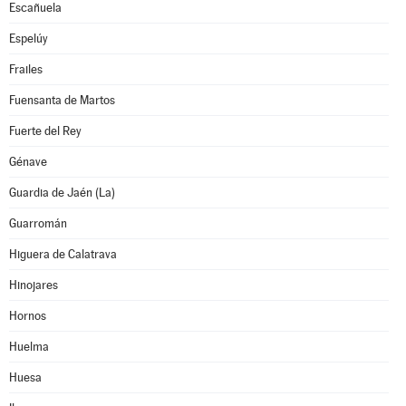
Escañuela
Espelúy
Frailes
Fuensanta de Martos
Fuerte del Rey
Génave
Guardia de Jaén (La)
Guarromán
Higuera de Calatrava
Hinojares
Hornos
Huelma
Huesa