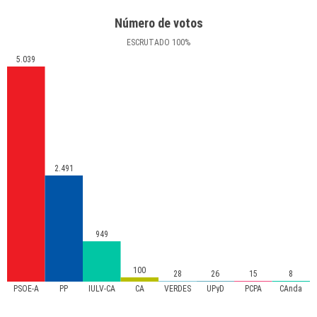
Número de votos
ESCRUTADO
100
%
5.039
2.491
949
100
28
26
15
8
PSOE-A
PP
IULV-CA
CA
VERDES
UPyD
PCPA
CAnda