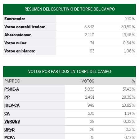
RESUMEN DEL ESCRUTINIO DE TORRE DEL CAMPO
Escrutado:
100 %
Votos contabilizados:
8.848
80,52 %
Abstenciones:
2.140
19,48 %
Votos nulos:
74
0,84 %
Votos en blanco:
93
1,06 %
VOTOS POR PARTIDOS EN TORRE DEL CAMPO
PARTIDO
VOTOS
%
PSOE-A
5.039
57,43 %
PP
2.491
28,39 %
IULV-CA
949
10,82 %
CA
100
1,14 %
VERDES
28
0,32 %
UPyD
26
0,3 %
PCPA
15
0,17 %