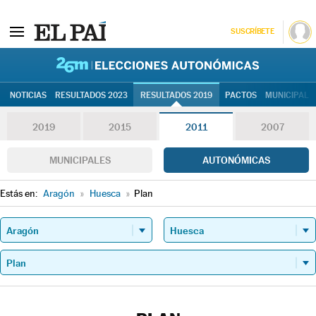
SUSCRÍBETE
26M | Elec
NOTICIAS
RESULTADOS 2023
RESULTADOS 2019
PACTOS
MUNICIPALE
2019
2015
2011
2007
MUNICIPALES
AUTONÓMICAS
Estás en:
Aragón
»
Huesca
»
Plan