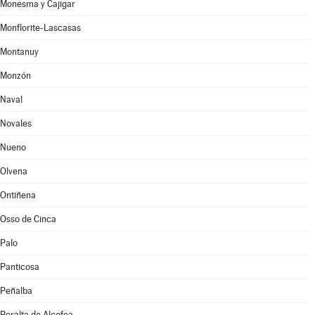
Monesma y Cajigar
Monflorite-Lascasas
Montanuy
Monzón
Naval
Novales
Nueno
Olvena
Ontiñena
Osso de Cinca
Palo
Panticosa
Peñalba
Peralta de Alcofea