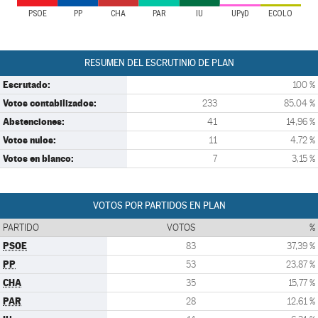
PSOE
PP
CHA
PAR
IU
UPyD
ECOLO
RESUMEN DEL ESCRUTINIO DE PLAN
Escrutado:
100 %
Votos contabilizados:
233
85,04 %
Abstenciones:
41
14,96 %
Votos nulos:
11
4,72 %
Votos en blanco:
7
3,15 %
VOTOS POR PARTIDOS EN PLAN
PARTIDO
VOTOS
%
PSOE
83
37,39 %
PP
53
23,87 %
CHA
35
15,77 %
PAR
28
12,61 %