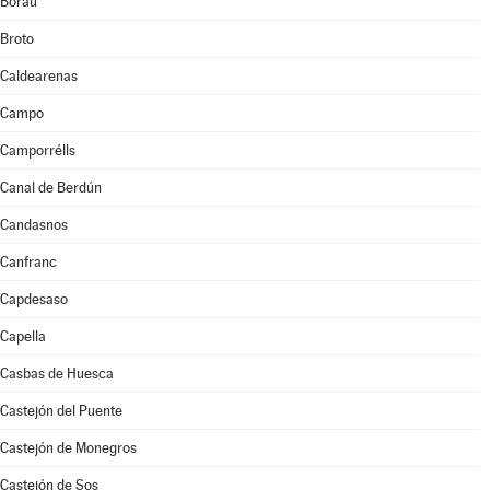
Borau
Broto
Caldearenas
Campo
Camporrélls
Canal de Berdún
Candasnos
Canfranc
Capdesaso
Capella
Casbas de Huesca
Castejón del Puente
Castejón de Monegros
Castejón de Sos