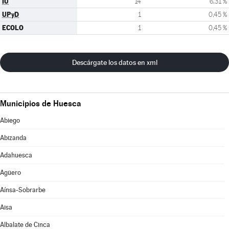
IU
14
6,31 %
UPyD
1
0,45 %
ECOLO
1
0,45 %
Descárgate los datos en xml
Municipios de Huesca
Abiego
Abizanda
Adahuesca
Agüero
Aínsa-Sobrarbe
Aisa
Albalate de Cinca