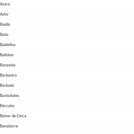
Azara
Azlor
Baélls
Bailo
Baldellou
Ballobar
Banastás
Barbastro
Barbués
Barbuñales
Bárcabo
Belver de Cinca
Benabarre