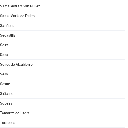
Santaliestra y San Quílez
Santa María de Dulcis
Sariñena
Secastilla
Seira
Sena
Senés de Alcubierre
Sesa
Sesué
Siétamo
Sopeira
Tamarite de Litera
Tardienta