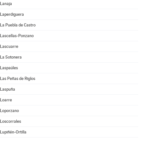
Lanaja
Laperdiguera
La Puebla de Castro
Lascellas-Ponzano
Lascuarre
La Sotonera
Laspaúles
Las Peñas de Riglos
Laspuña
Loarre
Loporzano
Loscorrales
Lupiñén-Ortilla