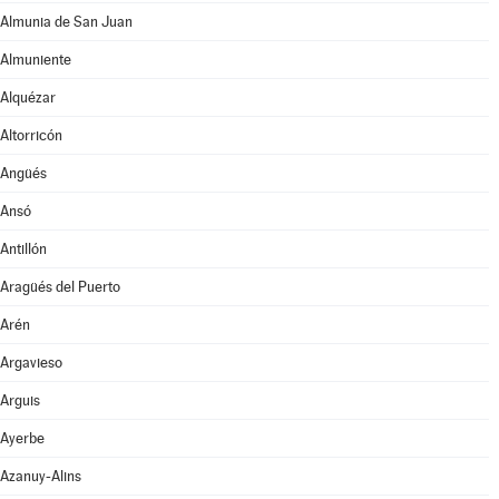
Almunia de San Juan
Almuniente
Alquézar
Altorricón
Angüés
Ansó
Antillón
Aragüés del Puerto
Arén
Argavieso
Arguis
Ayerbe
Azanuy-Alins