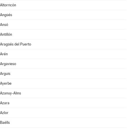
Altorricón
Angüés
Ansó
Antillón
Aragüés del Puerto
Arén
Argavieso
Arguis
Ayerbe
Azanuy-Alins
Azara
Azlor
Baélls