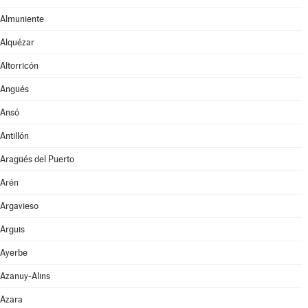
Almuniente
Alquézar
Altorricón
Angüés
Ansó
Antillón
Aragüés del Puerto
Arén
Argavieso
Arguis
Ayerbe
Azanuy-Alins
Azara