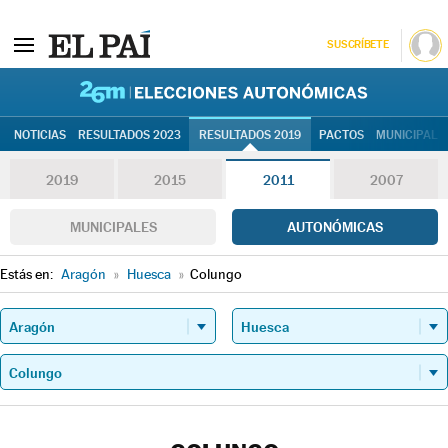
SUSCRÍBETE
26M | Elec
NOTICIAS
RESULTADOS 2023
RESULTADOS 2019
PACTOS
MUNICIPALE
2019
2015
2011
2007
MUNICIPALES
AUTONÓMICAS
Estás en:
Aragón
»
Huesca
»
Colungo