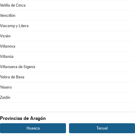
Velilla de Cinca
Vencillón
Viacamp y Litera
Vicién
Villanova
Villanúa
Villanueva de Sigena
Yebra de Basa
Yésero
Zaidín
Provincias de Aragón
Huesca
Teruel