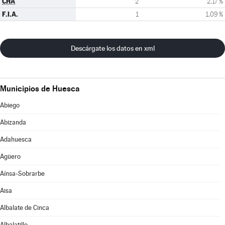
CHA
2
2,17 %
F.I.A.
1
1,09 %
Descárgate los datos en xml
Municipios de Huesca
Abiego
Abizanda
Adahuesca
Agüero
Aínsa-Sobrarbe
Aisa
Albalate de Cinca
Albalatillo