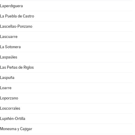
Laperdiguera
La Puebla de Castro
Lascellas-Ponzano
Lascuarre
La Sotonera
Laspaúles
Las Peñas de Riglos
Laspuña
Loarre
Loporzano
Loscorrales
Lupiñén-Ortilla
Monesma y Cajigar