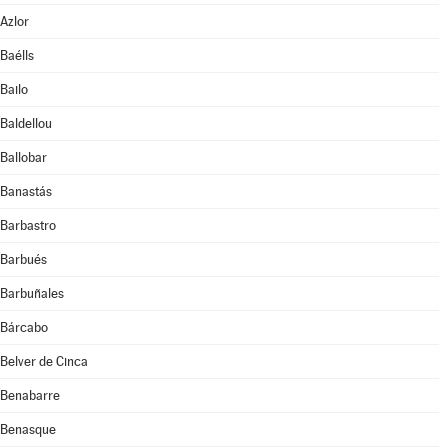
Azlor
Baélls
Bailo
Baldellou
Ballobar
Banastás
Barbastro
Barbués
Barbuñales
Bárcabo
Belver de Cinca
Benabarre
Benasque