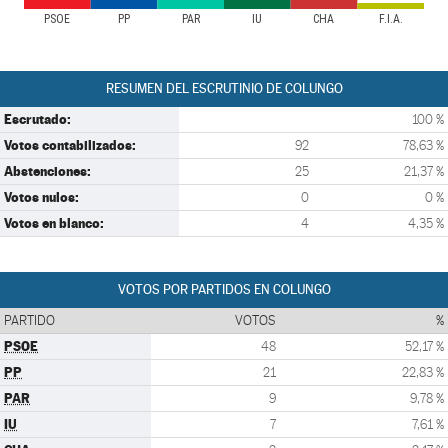
PSOE
PP
PAR
IU
CHA
F.I.A.
RESUMEN DEL ESCRUTINIO DE COLUNGO
Escrutado:
100 %
Votos contabilizados:
92
78,63 %
Abstenciones:
25
21,37 %
Votos nulos:
0
0 %
Votos en blanco:
4
4,35 %
VOTOS POR PARTIDOS EN COLUNGO
PARTIDO
VOTOS
%
PSOE
48
52,17 %
PP
21
22,83 %
PAR
9
9,78 %
IU
7
7,61 %