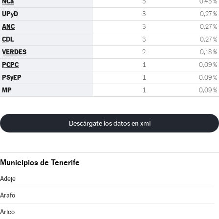
NCa
5
0,45 %
UPyD
3
0,27 %
ANC
3
0,27 %
CDL
3
0,27 %
VERDES
2
0,18 %
PCPC
1
0,09 %
PSyEP
1
0,09 %
MP
1
0,09 %
Descárgate los datos en xml
Municipios de Tenerife
Adeje
Arafo
Arico