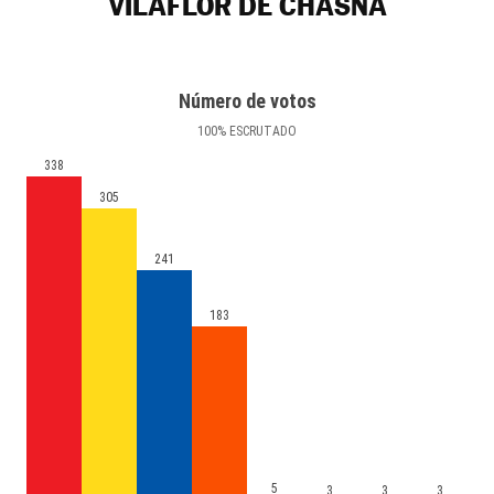
VILAFLOR DE CHASNA
Número de votos
100
%
ESCRUTADO
338
305
241
183
5
3
3
3