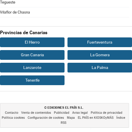
Tegueste
Vilaflor de Chasna
Provincias de Canarias
El Hierro
Fuerteventura
Gran Canaria
La Gomera
Lanzarote
La Palma
Tenerife
EDICIONES EL PAÍS S.L.
©
Contacto
Venta de contenidos
Publicidad
Aviso legal
Política de privacidad
Política cookies
Configuración de cookies
Mapa
EL PAÍS en KIOSKOyMÁS
Índice
RSS