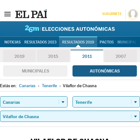
SUSCRÍBETE
26M | Elec
NOTICIAS
RESULTADOS 2023
RESULTADOS 2019
PACTOS
MUNICIPALE
2019
2015
2011
2007
MUNICIPALES
AUTONÓMICAS
Estás en:
Canarias
»
Tenerife
»
Vilaflor de Chasna