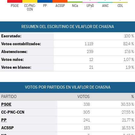
PSOE
CC-PNC-
PP
ACSSP
NCa
UPyD
ANC
CDL
CCN
RESUMEN DEL ESCRUTINIO DE VILAFLOR DE CHASNA
Escrutado:
100 %
Votos contabilizados:
1.119
82,4 %
Abstenciones:
239
17,6 %
Votos nulos:
12
1,07 %
Votos en blanco:
21
1,9 %
VOTOS POR PARTIDOS EN VILAFLOR DE CHASNA
PARTIDO
VOTOS
%
PSOE
338
30,53 %
CC-PNC-CCN
305
27,55 %
PP
241
21,77 %
ACSSP
183
16,53 %