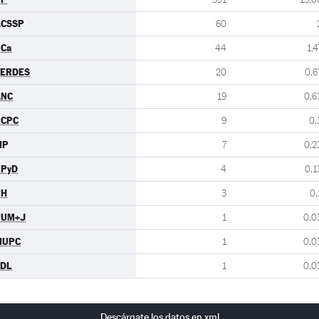
ACSSP
60
Ca
44
1,4
VERDES
20
0,6
ANC
19
0,6
PCPC
9
0,
MP
7
0,2
UPyD
4
0,1
PH
3
0,
PUM+J
1
0,0
MUPC
1
0,0
CDL
1
0,0
Descárgate los datos en xml