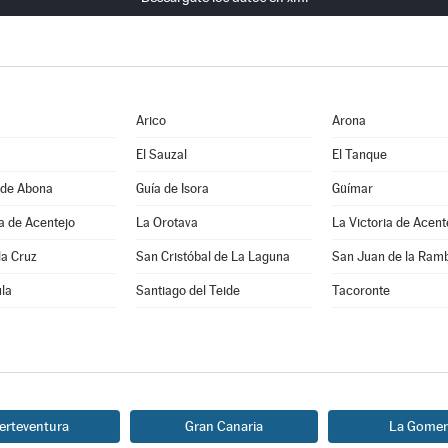
Arico
Arona
El Sauzal
El Tanque
 de Abona
Guía de Isora
Güímar
a de Acentejo
La Orotava
La Victoria de Acent
la Cruz
San Cristóbal de La Laguna
San Juan de la Ram
la
Santiago del Teide
Tacoronte
erteventura
Gran Canaria
La Gomer