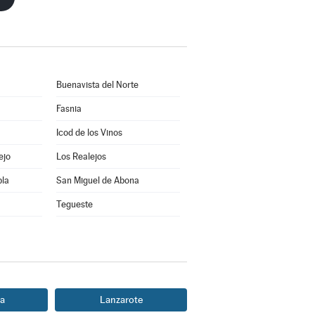
Buenavista del Norte
Fasnia
Icod de los Vinos
ejo
Los Realejos
bla
San Miguel de Abona
Tegueste
a
Lanzarote