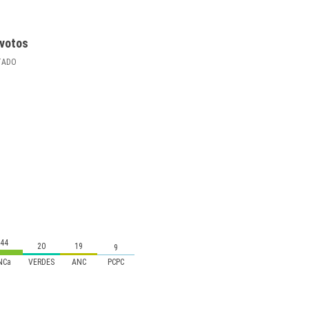
votos
TADO
44
20
19
9
NCa
VERDES
ANC
PCPC