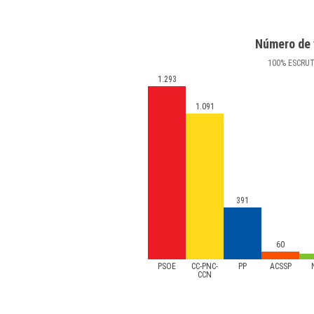
Número de 
100
%
ESCRU
1.293
1.091
391
60
PSOE
CC-PNC-
PP
ACSSP
CCN