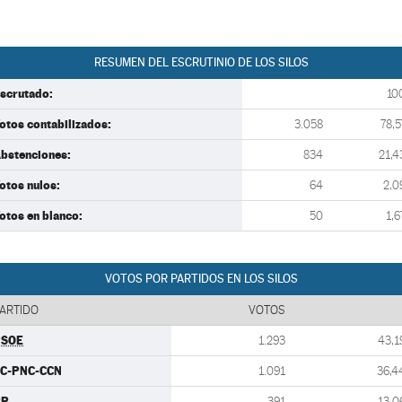
RESUMEN DEL ESCRUTINIO DE LOS SILOS
scrutado:
10
otos contabilizados:
3.058
78,5
bstenciones:
834
21,4
otos nulos:
64
2,0
otos en blanco:
50
1,6
VOTOS POR PARTIDOS EN LOS SILOS
ARTIDO
VOTOS
PSOE
1.293
43,1
C-PNC-CCN
1.091
36,4
PP
391
13,0