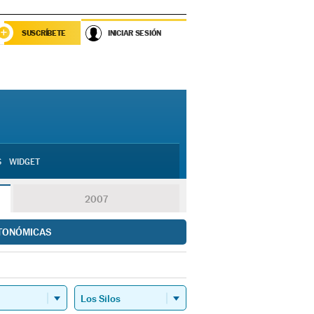
SUSCRÍBETE
INICIAR SESIÓN
S
WIDGET
2007
TONÓMICAS