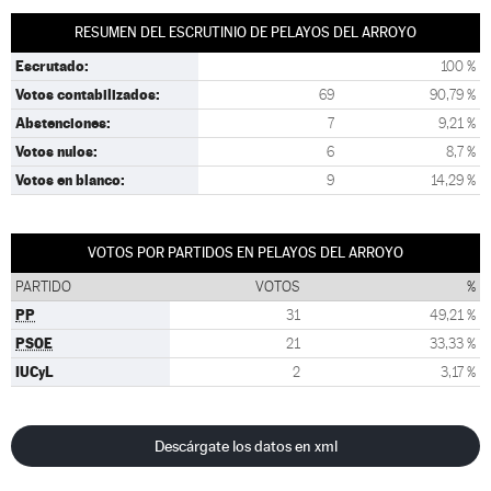
RESUMEN DEL ESCRUTINIO DE PELAYOS DEL ARROYO
Escrutado:
100 %
Votos contabilizados:
69
90,79 %
Abstenciones:
7
9,21 %
Votos nulos:
6
8,7 %
Votos en blanco:
9
14,29 %
VOTOS POR PARTIDOS EN PELAYOS DEL ARROYO
PARTIDO
VOTOS
%
PP
31
49,21 %
PSOE
21
33,33 %
IUCyL
2
3,17 %
Descárgate los datos en xml