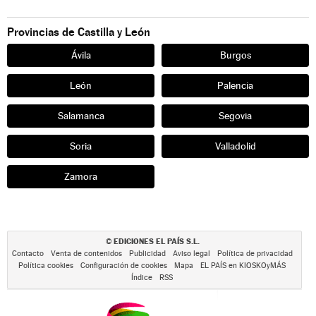
Provincias de Castilla y León
Ávila
Burgos
León
Palencia
Salamanca
Segovia
Soria
Valladolid
Zamora
EDICIONES EL PAÍS S.L.
©
Contacto
Venta de contenidos
Publicidad
Aviso legal
Política de privacidad
Política cookies
Configuración de cookies
Mapa
EL PAÍS en KIOSKOyMÁS
Índice
RSS