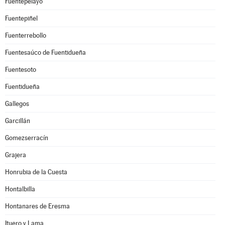
Fuentepelayo
Fuentepiñel
Fuenterrebollo
Fuentesaúco de Fuentidueña
Fuentesoto
Fuentidueña
Gallegos
Garcillán
Gomezserracín
Grajera
Honrubia de la Cuesta
Hontalbilla
Hontanares de Eresma
Ituero y Lama