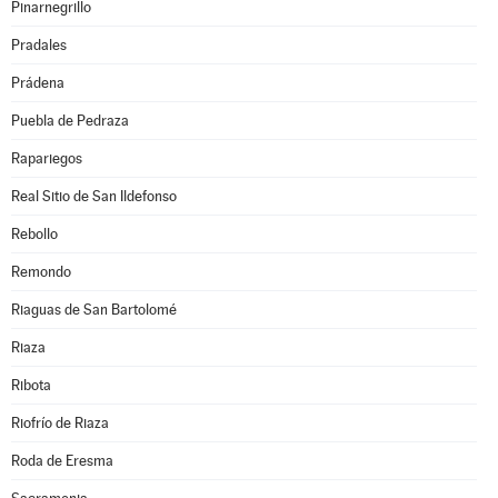
Pinarnegrillo
Pradales
Prádena
Puebla de Pedraza
Rapariegos
Real Sitio de San Ildefonso
Rebollo
Remondo
Riaguas de San Bartolomé
Riaza
Ribota
Riofrío de Riaza
Roda de Eresma