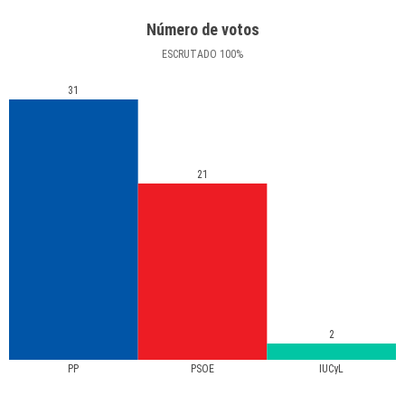
Número de votos
ESCRUTADO
100
%
31
21
2
PP
PSOE
IUCyL