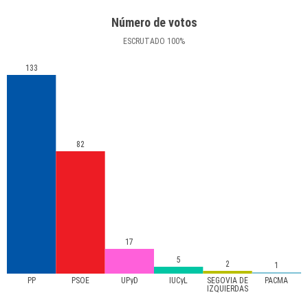
Número de votos
ESCRUTADO
100
%
133
82
17
5
2
1
PP
PSOE
UPyD
IUCyL
SEGOVIA DE
PACMA
IZQUIERDAS