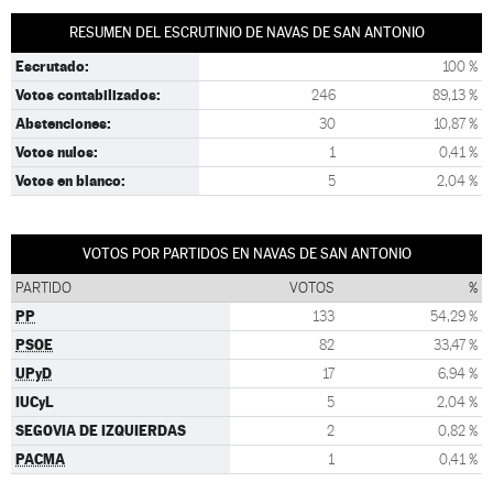
RESUMEN DEL ESCRUTINIO DE NAVAS DE SAN ANTONIO
Escrutado:
100 %
Votos contabilizados:
246
89,13 %
Abstenciones:
30
10,87 %
Votos nulos:
1
0,41 %
Votos en blanco:
5
2,04 %
VOTOS POR PARTIDOS EN NAVAS DE SAN ANTONIO
PARTIDO
VOTOS
%
PP
133
54,29 %
PSOE
82
33,47 %
UPyD
17
6,94 %
IUCyL
5
2,04 %
SEGOVIA DE IZQUIERDAS
2
0,82 %
PACMA
1
0,41 %