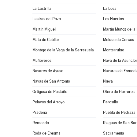
La Lastrilla
La Losa
Lastras del Pozo
Los Huertos
Martín Miguel
Martín Muñoz de la
Mata de Cuéllar
Melque de Cercos
Montejo de la Vega de la Serrezuela
Monterrubio
Muñoveros
Nava de la Asunció
Navares de Ayuso
Navares de Enmedi
Navas de San Antonio
Nieva
Ortigosa de Pestaño
Otero de Herreros
Pelayos del Arroyo
Perosillo
Prádena
Puebla de Pedraza
Remondo
Riaguas de San Ba
Roda de Eresma
Sacramenia