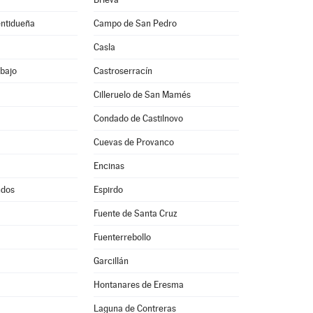
entidueña
Campo de San Pedro
Casla
bajo
Castroserracín
Cilleruelo de San Mamés
Condado de Castilnovo
Cuevas de Provanco
Encinas
ndos
Espirdo
Fuente de Santa Cruz
Fuenterrebollo
Garcillán
Hontanares de Eresma
Laguna de Contreras