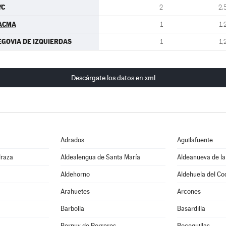
YC
2
2,
ACMA
1
1,
EGOVIA DE IZQUIERDAS
1
1,
Descárgate los datos en xml
Adrados
Aguilafuente
draza
Aldealengua de Santa María
Aldeanueva de la
Aldehorno
Aldehuela del Co
Arahuetes
Arcones
Barbolla
Basardilla
Bernuy de Porreros
Boceguillas