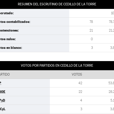
RESUMEN DEL ESCRUTINIO DE CEDILLO DE LA TORRE
scrutado:
1
tos contabilizados:
78
78,
bstenciones:
21
21,
tos nulos:
0
tos en blanco:
3
3,
VOTOS POR PARTIDOS EN CEDILLO DE LA TORRE
ARTIDO
VOTOS
P
42
53,
SOE
22
28,
PyD
4
5,
UCyL
3
3,