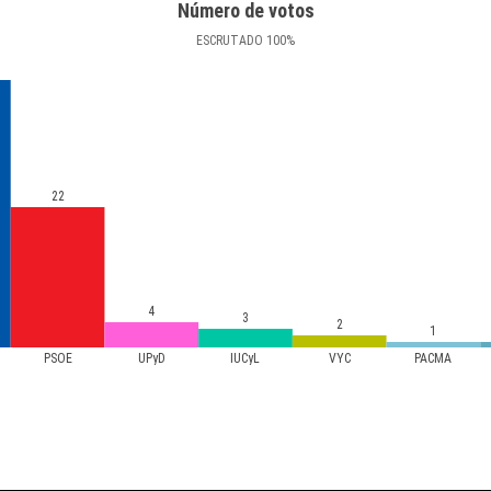
Número de votos
ESCRUTADO
100
%
22
4
3
2
1
PSOE
UPyD
IUCyL
VYC
PACMA