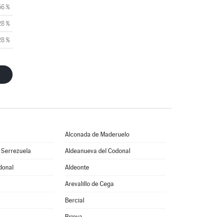
56 %
28 %
28 %
Alconada de Maderuelo
 Serrezuela
Aldeanueva del Codonal
donal
Aldeonte
Arevalillo de Cega
Bercial
Brieva