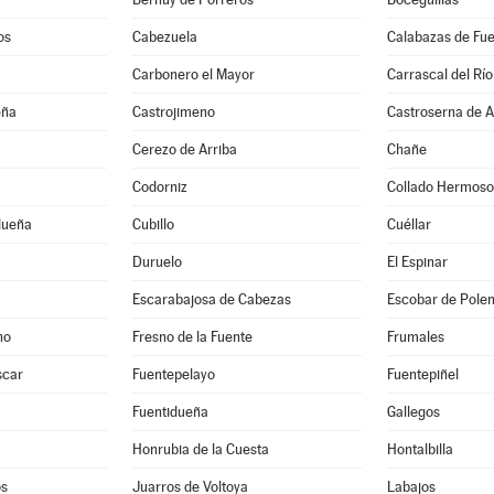
os
Cabezuela
Calabazas de Fu
Carbonero el Mayor
Carrascal del Río
eña
Castrojimeno
Castroserna de A
Cerezo de Arriba
Chañe
Codorniz
Collado Hermoso
dueña
Cubillo
Cuéllar
Duruelo
El Espinar
Escarabajosa de Cabezas
Escobar de Pole
no
Fresno de la Fuente
Frumales
scar
Fuentepelayo
Fuentepiñel
Fuentidueña
Gallegos
Honrubia de la Cuesta
Hontalbilla
os
Juarros de Voltoya
Labajos