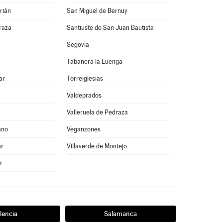
rián
San Miguel de Bernuy
raza
Santiuste de San Juan Bautista
Segovia
Tabanera la Luenga
ar
Torreiglesias
Valdeprados
Valleruela de Pedraza
ano
Veganzones
ar
Villaverde de Montejo
r
lencia
Salamanca