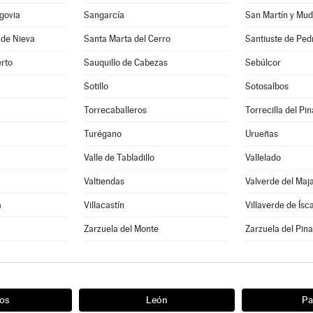
govia
Sangarcía
San Martín y Mud
 de Nieva
Santa Marta del Cerro
Santiuste de Ped
rto
Sauquillo de Cabezas
Sebúlcor
Sotillo
Sotosalbos
Torrecaballeros
Torrecilla del Pin
Turégano
Urueñas
Valle de Tabladillo
Vallelado
Valtiendas
Valverde del Maj
a
Villacastín
Villaverde de Ísc
a
Zarzuela del Monte
Zarzuela del Pina
os
León
Pa