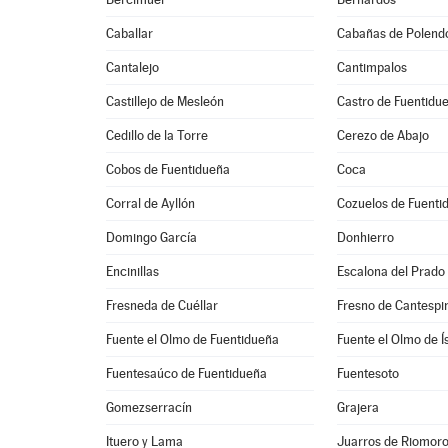
Caballar
Cabañas de Polend
Cantalejo
Cantimpalos
Castillejo de Mesleón
Castro de Fuentidu
Cedillo de la Torre
Cerezo de Abajo
Cobos de Fuentidueña
Coca
Corral de Ayllón
Cozuelos de Fuenti
Domingo García
Donhierro
Encinillas
Escalona del Prado
Fresneda de Cuéllar
Fresno de Cantespi
Fuente el Olmo de Fuentidueña
Fuente el Olmo de Í
Fuentesaúco de Fuentidueña
Fuentesoto
Gomezserracín
Grajera
Ituero y Lama
Juarros de Riomor