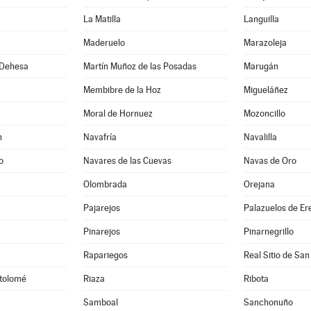
La Matilla
Languilla
Maderuelo
Marazoleja
 Dehesa
Martín Muñoz de las Posadas
Marugán
Membibre de la Hoz
Migueláñez
Moral de Hornuez
Mozoncillo
n
Navafría
Navalilla
o
Navares de las Cuevas
Navas de Oro
Olombrada
Orejana
Pajarejos
Palazuelos de E
Pinarejos
Pinarnegrillo
Rapariegos
Real Sitio de San
rtolomé
Riaza
Ribota
Samboal
Sanchonuño