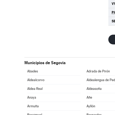
V
P
S
Municipios de Segovia
Abades
Adrada de Pirón
Aldealcorvo
Aldealengua de Pe
Aldea Real
Aldeasoña
Anaya
Añe
Armuña
Ayllón
Bercimuel
Bernardos