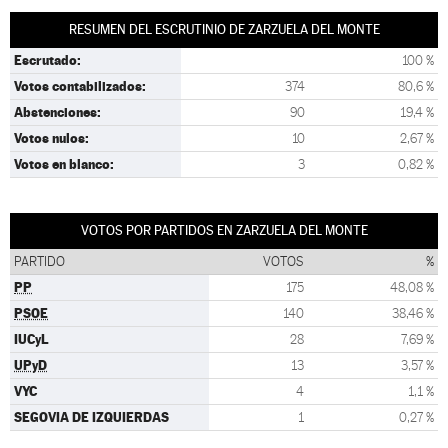
RESUMEN DEL ESCRUTINIO DE ZARZUELA DEL MONTE
Escrutado:
100 %
Votos contabilizados:
374
80,6 %
Abstenciones:
90
19,4 %
Votos nulos:
10
2,67 %
Votos en blanco:
3
0,82 %
VOTOS POR PARTIDOS EN ZARZUELA DEL MONTE
PARTIDO
VOTOS
%
PP
175
48,08 %
PSOE
140
38,46 %
IUCyL
28
7,69 %
UPyD
13
3,57 %
VYC
4
1,1 %
SEGOVIA DE IZQUIERDAS
1
0,27 %