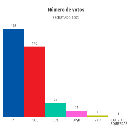
Número de votos
ESCRUTADO
100
%
175
140
28
13
4
1
PP
PSOE
IUCyL
UPyD
VYC
SEGOVIA DE
IZQUIERDAS