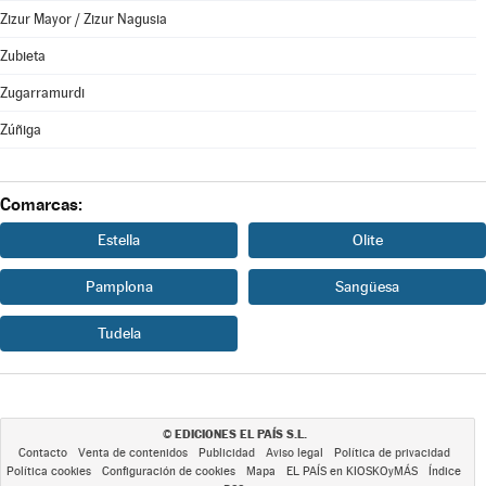
Zizur Mayor / Zizur Nagusia
Zubieta
Zugarramurdi
Zúñiga
Comarcas:
Estella
Olite
Pamplona
Sangüesa
Tudela
EDICIONES EL PAÍS S.L.
©
Contacto
Venta de contenidos
Publicidad
Aviso legal
Política de privacidad
Política cookies
Configuración de cookies
Mapa
EL PAÍS en KIOSKOyMÁS
Índice