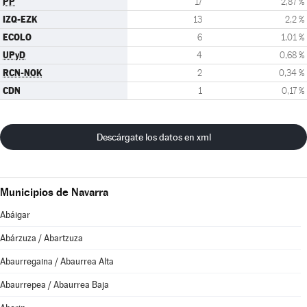
PP
17
2,87 %
IZQ-EZK
13
2,2 %
ECOLO
6
1,01 %
UPyD
4
0,68 %
RCN-NOK
2
0,34 %
CDN
1
0,17 %
Descárgate los datos en xml
Municipios de Navarra
Abáigar
Abárzuza / Abartzuza
Abaurregaina / Abaurrea Alta
Abaurrepea / Abaurrea Baja