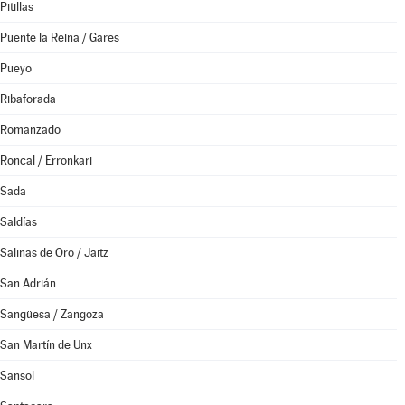
Pitillas
Puente la Reina / Gares
Pueyo
Ribaforada
Romanzado
Roncal / Erronkari
Sada
Saldías
Salinas de Oro / Jaitz
San Adrián
Sangüesa / Zangoza
San Martín de Unx
Sansol