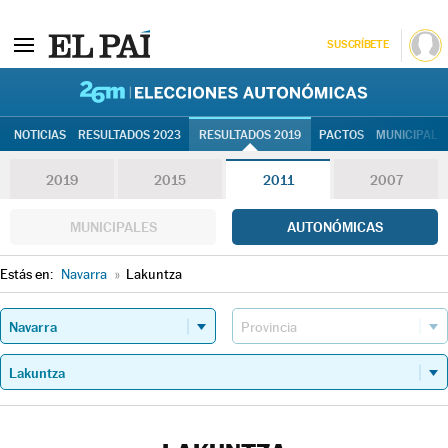
SUSCRÍBETE
26M | Elec
NOTICIAS
RESULTADOS 2023
RESULTADOS 2019
PACTOS
MUNICIPALE
2019
2015
2011
2007
MUNICIPALES
AUTONÓMICAS
Estás en:
Navarra
»
Lakuntza