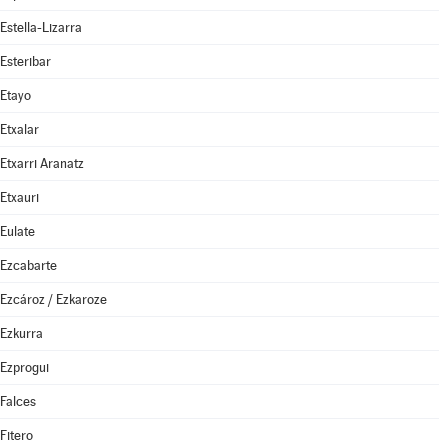
Estella-Lizarra
Esteribar
Etayo
Etxalar
Etxarri Aranatz
Etxauri
Eulate
Ezcabarte
Ezcároz / Ezkaroze
Ezkurra
Ezprogui
Falces
Fitero