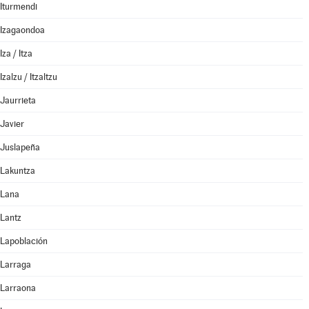
Iturmendi
Izagaondoa
Iza / Itza
Izalzu / Itzaltzu
Jaurrieta
Javier
Juslapeña
Lakuntza
Lana
Lantz
Lapoblación
Larraga
Larraona