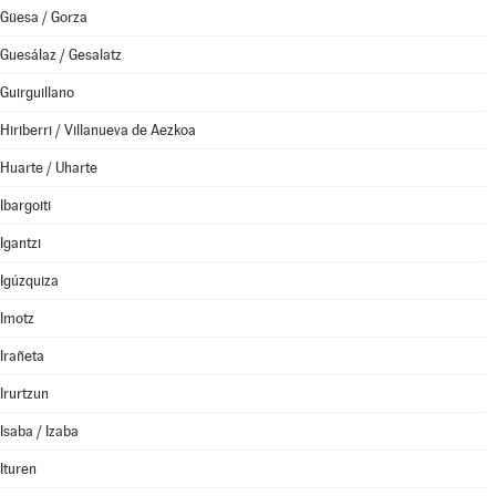
Güesa / Gorza
Guesálaz / Gesalatz
Guirguillano
Hiriberri / Villanueva de Aezkoa
Huarte / Uharte
Ibargoiti
Igantzi
Igúzquiza
Imotz
Irañeta
Irurtzun
Isaba / Izaba
Ituren