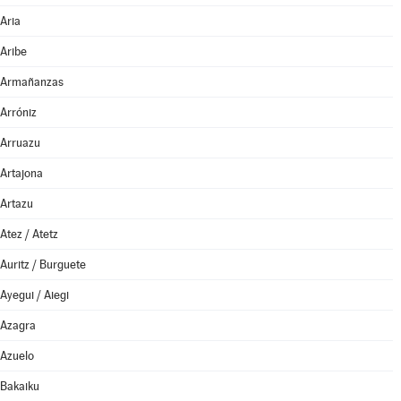
Aria
Aribe
Armañanzas
Arróniz
Arruazu
Artajona
Artazu
Atez / Atetz
Auritz / Burguete
Ayegui / Aiegi
Azagra
Azuelo
Bakaiku