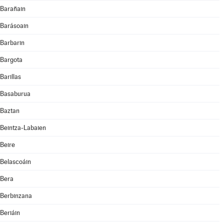
Barañain
Barásoain
Barbarin
Bargota
Barillas
Basaburua
Baztan
Beintza-Labaien
Beire
Belascoáin
Bera
Berbinzana
Beriáin