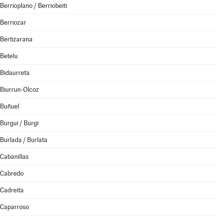
Berrioplano / Berriobeiti
Berriozar
Bertizarana
Betelu
Bidaurreta
Biurrun-Olcoz
Buñuel
Burgui / Burgi
Burlada / Burlata
Cabanillas
Cabredo
Cadreita
Caparroso