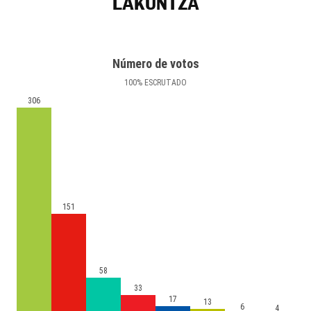
LAKUNTZA
Número de votos
100
%
ESCRUTADO
306
151
58
33
17
13
6
4