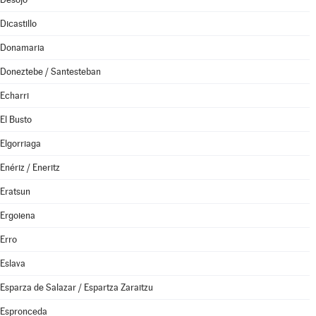
Dicastillo
Donamaria
Doneztebe / Santesteban
Echarri
El Busto
Elgorriaga
Enériz / Eneritz
Eratsun
Ergoiena
Erro
Eslava
Esparza de Salazar / Espartza Zaraitzu
Espronceda