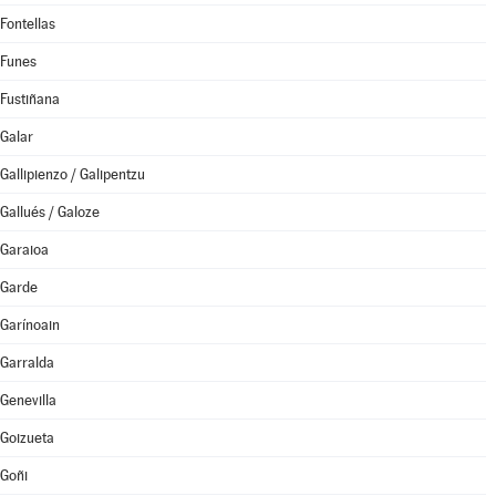
Fontellas
Funes
Fustiñana
Galar
Gallipienzo / Galipentzu
Gallués / Galoze
Garaioa
Garde
Garínoain
Garralda
Genevilla
Goizueta
Goñi