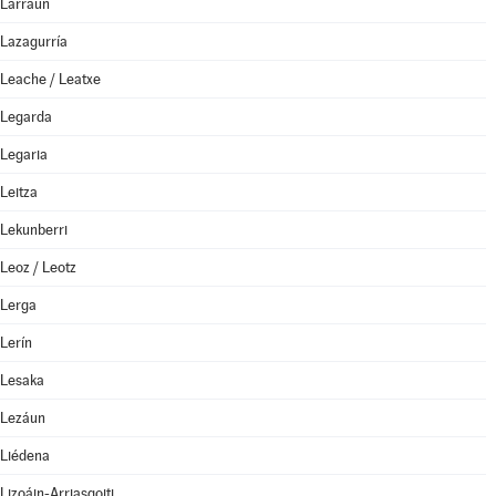
Larraun
Lazagurría
Leache / Leatxe
Legarda
Legaria
Leitza
Lekunberri
Leoz / Leotz
Lerga
Lerín
Lesaka
Lezáun
Liédena
Lizoáin-Arriasgoiti