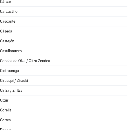
Cárcar
Carcastillo
Cascante
Cáseda
Castejón
Castillonuevo
Cendea de Olza / Oltza Zendea
Cintruénigo
Cirauqui / Zirauki
Ciriza / Ziritza
Cizur
Corella
Cortes
Desojo