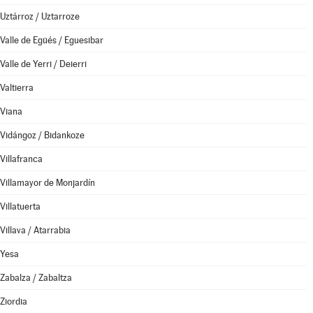
Uztárroz / Uztarroze
Valle de Egüés / Eguesibar
Valle de Yerri / Deierri
Valtierra
Viana
Vidángoz / Bidankoze
Villafranca
Villamayor de Monjardín
Villatuerta
Villava / Atarrabia
Yesa
Zabalza / Zabaltza
Ziordia