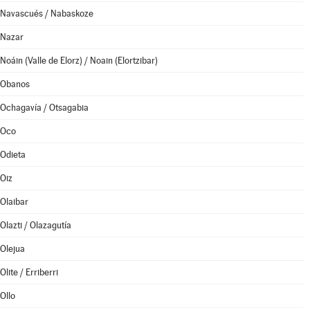
Navascués / Nabaskoze
Nazar
Noáin (Valle de Elorz) / Noain (Elortzibar)
Obanos
Ochagavía / Otsagabia
Oco
Odieta
Oiz
Olaibar
Olazti / Olazagutía
Olejua
Olite / Erriberri
Ollo