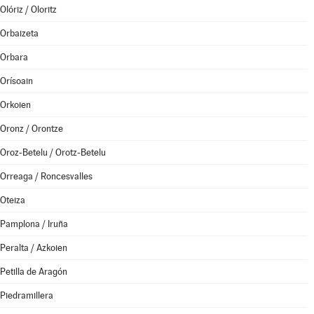
Olóriz / Oloritz
Orbaizeta
Orbara
Orísoain
Orkoien
Oronz / Orontze
Oroz-Betelu / Orotz-Betelu
Orreaga / Roncesvalles
Oteiza
Pamplona / Iruña
Peralta / Azkoien
Petilla de Aragón
Piedramillera