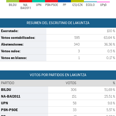
BILDU
NA-
UPN
PSN-PSOE
PP
IZQ-EZK
ECOLO
UPyD
BAI2011
RESUMEN DEL ESCRUTINIO DE LAKUNTZA
Escrutado:
100 %
Votos contabilizados:
595
63,64 %
Abstenciones:
340
36,36 %
Votos nulos:
3
0,5 %
Votos en blanco:
1
0,17 %
VOTOS POR PARTIDOS EN LAKUNTZA
PARTIDO
VOTOS
%
BILDU
306
51,69 %
NA-BAI2011
151
25,51 %
UPN
58
9,8 %
PSN-PSOE
33
5,57 %