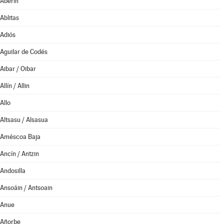
Aberin
Ablitas
Adiós
Aguilar de Codés
Aibar / Oibar
Allín / Allin
Allo
Altsasu / Alsasua
Améscoa Baja
Ancín / Antzin
Andosilla
Ansoáin / Antsoain
Anue
Añorbe