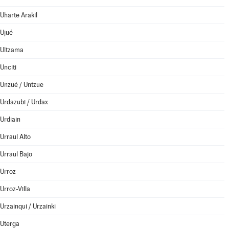
Uharte Arakil
Ujué
Ultzama
Unciti
Unzué / Untzue
Urdazubi / Urdax
Urdiain
Urraul Alto
Urraul Bajo
Urroz
Urroz-Villa
Urzainqui / Urzainki
Uterga