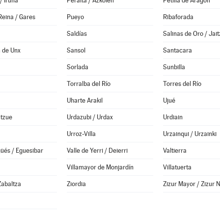
/ Iruña
Peralta / Azkoien
Petilla de Aragón
Reina / Gares
Pueyo
Ribaforada
Saldías
Salinas de Oro / Jait
 de Unx
Sansol
Santacara
Sorlada
Sunbilla
Torralba del Río
Torres del Río
Uharte Arakil
Ujué
ntzue
Urdazubi / Urdax
Urdiain
Urroz-Villa
Urzainqui / Urzainki
güés / Eguesibar
Valle de Yerri / Deierri
Valtierra
a
Villamayor de Monjardín
Villatuerta
Zabaltza
Ziordia
Zizur Mayor / Zizur 