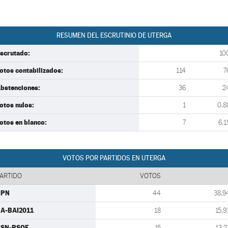
RESUMEN DEL ESCRUTINIO DE UTERGA
scrutado:
10
otos contabilizados:
114
7
bstenciones:
36
2
otos nulos:
1
0,8
otos en blanco:
7
6,1
VOTOS POR PARTIDOS EN UTERGA
ARTIDO
VOTOS
UPN
44
38,9
A-BAI2011
18
15,9
PSN-PSOE
15
13,2