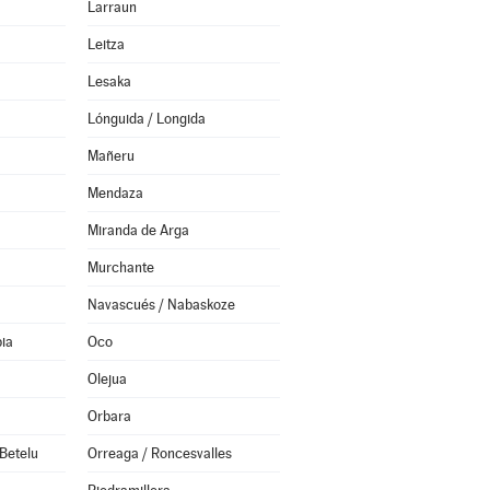
Larraun
Leitza
Lesaka
Lónguida / Longida
Mañeru
Mendaza
Miranda de Arga
Murchante
Navascués / Nabaskoze
ia
Oco
Olejua
Orbara
Betelu
Orreaga / Roncesvalles