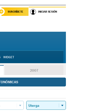
SUSCRÍBETE
INICIAR SESIÓN
S
WIDGET
2007
TONÓMICAS