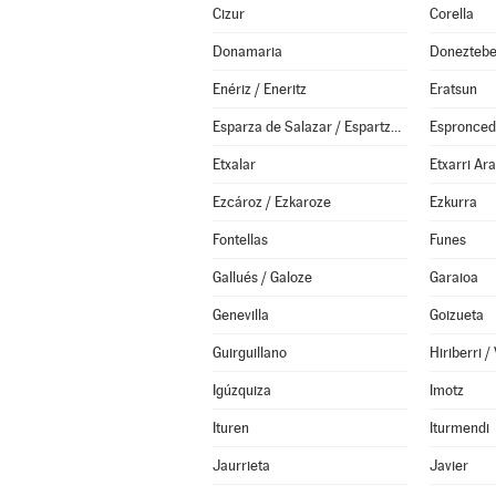
Cizur
Corella
Donamaria
Doneztebe
Enériz / Eneritz
Eratsun
Esparza de Salazar / Espartza Zaraitzu
Espronce
Etxalar
Etxarri Ar
Ezcároz / Ezkaroze
Ezkurra
Fontellas
Funes
Gallués / Galoze
Garaioa
Genevilla
Goizueta
Guirguillano
Igúzquiza
Imotz
Ituren
Iturmendi
Jaurrieta
Javier