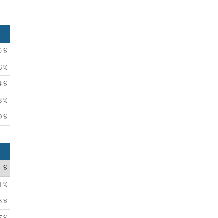
0 %
6 %
4 %
8 %
9 %
%
4 %
3 %
7 %