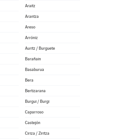
Araitz
Arantza
Areso
Arróniz
Auritz / Burguete
Barañain
Basaburua
Bera
Bertizarana
Burgui / Burgi
Caparroso
Castejón
Ciriza / Ziritza