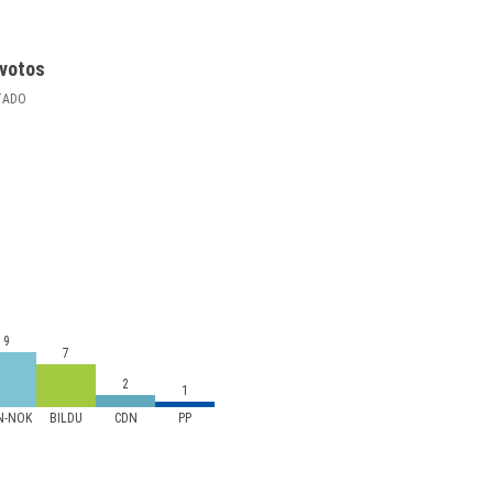
votos
TADO
9
7
2
1
N-NOK
BILDU
CDN
PP