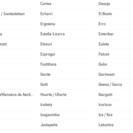
Cortes
Desojo
 / Santesteban
Echarri
El Busto
Ergoiena
Erro
da
Estella-Lizarra
Esteribar
anatz
Etxauri
Eulate
Ezprogui
Falces
Fustiñana
Galar
Garde
Garínoain
Goñi
Güesa / Gorza
Hiriberri / Villanueva de Aezkoa
Huarte / Uharte
Ibargoiti
Irañeta
Irurtzun
Izagaondoa
Iza / Itza
Juslapeña
Lakuntza