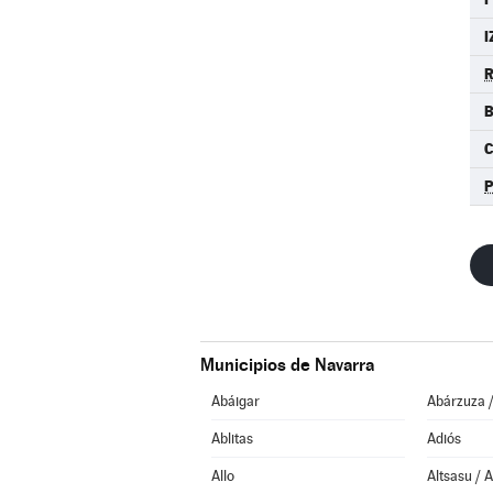
I
B
Municipios de Navarra
Abáigar
Abárzuza 
Ablitas
Adiós
Allo
Altsasu / 