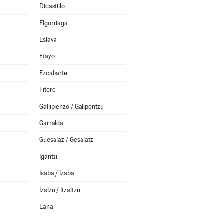
Dicastillo
Elgorriaga
Eslava
Etayo
Ezcabarte
Fitero
Gallipienzo / Galipentzu
Garralda
Guesálaz / Gesalatz
Igantzi
Isaba / Izaba
Izalzu / Itzaltzu
Lana