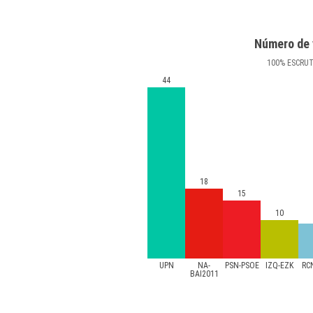
Número de 
100
%
ESCRU
44
18
15
10
UPN
NA-
PSN-PSOE
IZQ-EZK
RC
BAI2011