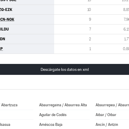
ZQ-EZK
10
8,8
RCN-NOK
9
7,9
ILDU
7
6,1
CDN
2
1,7
PP
1
0,8
Descárgate los datos en xml
/ Abartzuza
Abaurregaina / Abaurrea Alta
Abaurrepea / Abaurr
Aguilar de Codés
Aibar / Oibar
Alsasua
Améscoa Baja
Ancín / Antzin