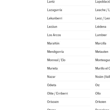
Lantz
Lapoblaci
Lazagurría
Leache / 
Lekunberri
Leoz / Leo
Lezáun
Liédena
Los Arcos
Lumbier
Marañón
Marcilla
Mendigorría
Metauten
Monreal / Elo
Monteagu
Murieta
Murillo el
Nazar
Odieta
Oiz
Olite / Erriberri
Ollo
Orísoain
Orkoien