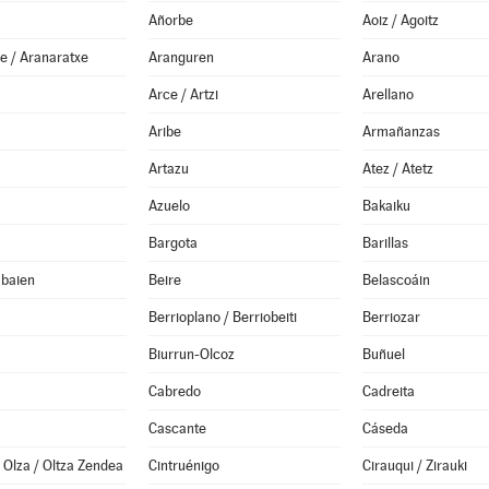
Añorbe
Aoiz / Agoitz
e / Aranaratxe
Aranguren
Arano
Arce / Artzi
Arellano
Aribe
Armañanzas
Artazu
Atez / Atetz
Azuelo
Bakaiku
Bargota
Barillas
abaien
Beire
Belascoáin
Berrioplano / Berriobeiti
Berriozar
Biurrun-Olcoz
Buñuel
Cabredo
Cadreita
Cascante
Cáseda
Olza / Oltza Zendea
Cintruénigo
Cirauqui / Zirauki