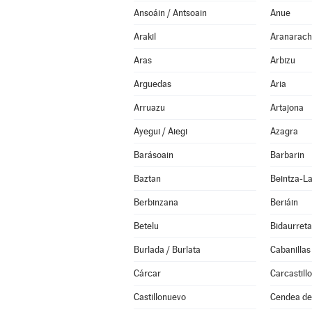
Ansoáin / Antsoain
Anue
Arakil
Aranarach
Aras
Arbizu
Arguedas
Aria
Arruazu
Artajona
Ayegui / Aiegi
Azagra
Barásoain
Barbarin
Baztan
Beintza-L
Berbinzana
Beriáin
Betelu
Bidaurreta
Burlada / Burlata
Cabanillas
Cárcar
Carcastillo
Castillonuevo
Cendea de 