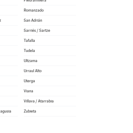
Piedramillera
Romanzado
z
San Adrián
Sarriés / Sartze
Tafalla
Tudela
Ultzama
Urraul Alto
Uterga
Viana
Villava / Atarrabia
Nagusia
Zubieta