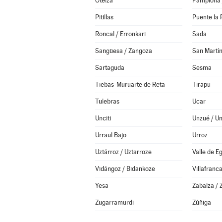
Oteiza
Pamplona 
Pitillas
Puente la 
Roncal / Erronkari
Sada
Sangüesa / Zangoza
San Martín
Sartaguda
Sesma
Tiebas-Muruarte de Reta
Tirapu
Tulebras
Ucar
Unciti
Unzué / U
Urraul Bajo
Urroz
Uztárroz / Uztarroze
Valle de E
Vidángoz / Bidankoze
Villafranc
Yesa
Zabalza / 
Zugarramurdi
Zúñiga