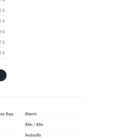
5 %
6 %
9 %
7 %
8 %
ea Baja
Aberin
Allín / Allin
Andosilla