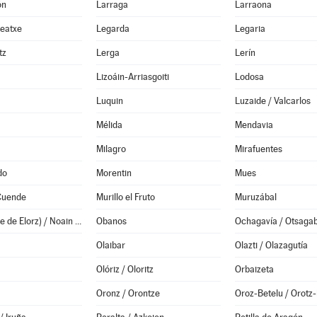
ón
Larraga
Larraona
Leatxe
Legarda
Legaria
tz
Lerga
Lerín
Lizoáin-Arriasgoiti
Lodosa
Luquin
Luzaide / Valcarlos
Mélida
Mendavia
Milagro
Mirafuentes
do
Morentin
Mues
 Cuende
Murillo el Fruto
Muruzábal
Noáin (Valle de Elorz) / Noain (Elortzibar)
Obanos
Ochagavía / Otsagab
Olaibar
Olazti / Olazagutía
Olóriz / Oloritz
Orbaizeta
Oronz / Orontze
Oroz-Betelu / Orotz-