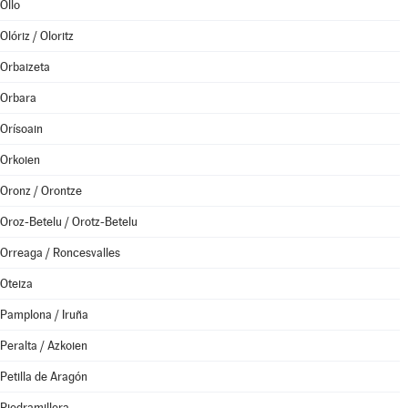
Ollo
Olóriz / Oloritz
Orbaizeta
Orbara
Orísoain
Orkoien
Oronz / Orontze
Oroz-Betelu / Orotz-Betelu
Orreaga / Roncesvalles
Oteiza
Pamplona / Iruña
Peralta / Azkoien
Petilla de Aragón
Piedramillera