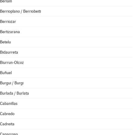
Beriáin
Berrioplano / Berriobeiti
Berriozar
Bertizarana
Betelu
Bidaurreta
Biurrun-Olcoz
Buñuel
Burgui / Burgi
Burlada / Burlata
Cabanillas
Cabredo
Cadreita
Caparroso