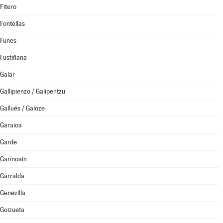
Fitero
Fontellas
Funes
Fustiñana
Galar
Gallipienzo / Galipentzu
Gallués / Galoze
Garaioa
Garde
Garínoain
Garralda
Genevilla
Goizueta