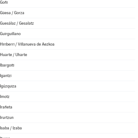
Goñi
Güesa / Gorza
Guesálaz / Gesalatz
Guirguillano
Hiriberri / Villanueva de Aezkoa
Huarte / Uharte
Ibargoiti
Igantzi
Igúzquiza
Imotz
Irañeta
Irurtzun
Isaba / Izaba