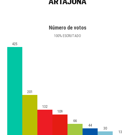
ARTAJONA
Número de votos
100
%
ESCRUTADO
425
201
132
109
66
44
30
13