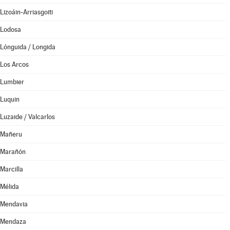
Lizoáin-Arriasgoiti
Lodosa
Lónguida / Longida
Los Arcos
Lumbier
Luquin
Luzaide / Valcarlos
Mañeru
Marañón
Marcilla
Mélida
Mendavia
Mendaza