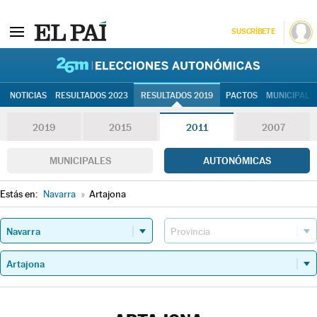
SUSCRÍBETE
26M | Elec
NOTICIAS
RESULTADOS 2023
RESULTADOS 2019
PACTOS
MUNICIPALE
2019
2015
2011
2007
MUNICIPALES
AUTONÓMICAS
Estás en:
Navarra
»
Artajona