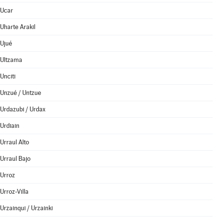
Ucar
Uharte Arakil
Ujué
Ultzama
Unciti
Unzué / Untzue
Urdazubi / Urdax
Urdiain
Urraul Alto
Urraul Bajo
Urroz
Urroz-Villa
Urzainqui / Urzainki