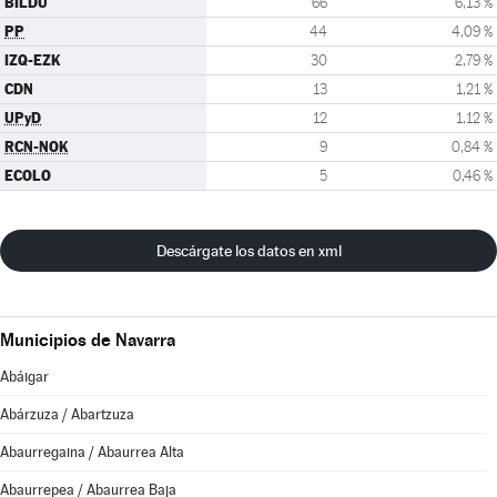
BILDU
66
6,13 %
PP
44
4,09 %
IZQ-EZK
30
2,79 %
CDN
13
1,21 %
UPyD
12
1,12 %
RCN-NOK
9
0,84 %
ECOLO
5
0,46 %
Descárgate los datos en xml
Municipios de Navarra
Abáigar
Abárzuza / Abartzuza
Abaurregaina / Abaurrea Alta
Abaurrepea / Abaurrea Baja