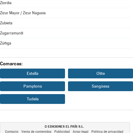
Ziordia
Zizur Mayor / Zizur Nagusia
Zubieta
Zugarramurdi
Zúñiga
Comarcas:
Estella
Olite
Pamplona
Sangüesa
Tudela
EDICIONES EL PAÍS S.L.
©
Contacto
Venta de contenidos
Publicidad
Aviso legal
Política de privacidad