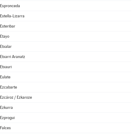
Espronceda
Estella-Lizarra
Esteribar
Etayo
Etxalar
Etxarri Aranatz
Etxauri
Eulate
Ezcabarte
Ezcároz / Ezkaroze
Ezkurra
Ezprogui
Falces