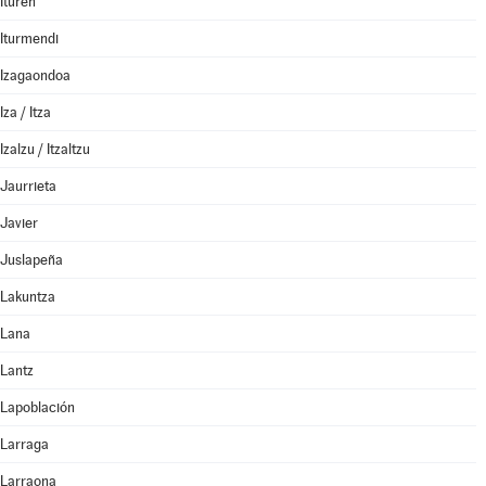
Ituren
Iturmendi
Izagaondoa
Iza / Itza
Izalzu / Itzaltzu
Jaurrieta
Javier
Juslapeña
Lakuntza
Lana
Lantz
Lapoblación
Larraga
Larraona