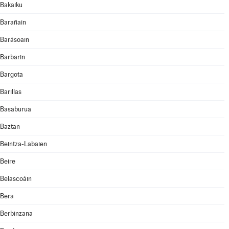
Bakaiku
Barañain
Barásoain
Barbarin
Bargota
Barillas
Basaburua
Baztan
Beintza-Labaien
Beire
Belascoáin
Bera
Berbinzana