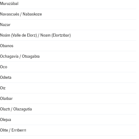
Muruzábal
Navascués / Nabaskoze
Nazar
Noáin (Valle de Elorz) / Noain (Elortzibar)
Obanos
Ochagavía / Otsagabia
Oco
Odieta
Oiz
Olaibar
Olazti / Olazagutía
Olejua
Olite / Erriberri