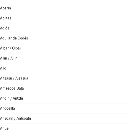
Aberin
Ablitas
Adiós
Aguilar de Codés
Aibar / Oibar
Allín / Allin
Allo
Altsasu / Alsasua
Améscoa Baja
Ancín / Antzin
Andosilla
Ansoáin / Antsoain
Anue