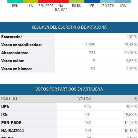
UPN
IXN
PSN-PSOE
NA-
BILDU
PP
IZQ-EZK
CDN
BAI2011
RESUMEN DEL ESCRUTINIO DE ARTAJONA
Escrutado:
100 %
Votos contabilizados:
1.085
79,43 %
Abstenciones:
281
20,57 %
Votos nulos:
9
0,83 %
Votos en blanco:
30
2,79 %
VOTOS POR PARTIDOS EN ARTAJONA
PARTIDO
VOTOS
%
UPN
425
39,5 %
IXN
201
18,68 %
PSN-PSOE
132
12,27 %
NA-BAI2011
109
10,13 %