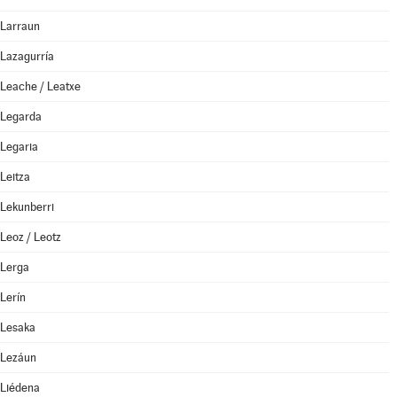
Larraun
Lazagurría
Leache / Leatxe
Legarda
Legaria
Leitza
Lekunberri
Leoz / Leotz
Lerga
Lerín
Lesaka
Lezáun
Liédena