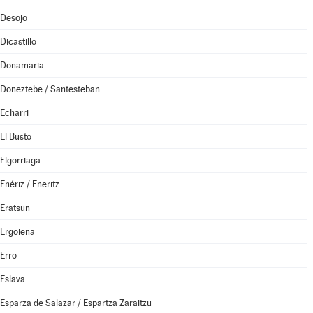
Desojo
Dicastillo
Donamaria
Doneztebe / Santesteban
Echarri
El Busto
Elgorriaga
Enériz / Eneritz
Eratsun
Ergoiena
Erro
Eslava
Esparza de Salazar / Espartza Zaraitzu