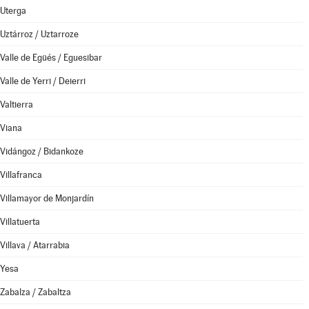
Uterga
Uztárroz / Uztarroze
Valle de Egüés / Eguesibar
Valle de Yerri / Deierri
Valtierra
Viana
Vidángoz / Bidankoze
Villafranca
Villamayor de Monjardín
Villatuerta
Villava / Atarrabia
Yesa
Zabalza / Zabaltza