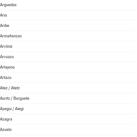
Arguedas
Aria
Aribe
Armañanzas
Arróniz
Arruazu
Artajona
Artazu
Atez / Atetz
Auritz / Burguete
Ayegui / Aiegi
Azagra
Azuelo