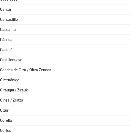
Cárcar
Carcastillo
Cascante
Cáseda
Castejón
Castillonuevo
Cendea de Olza / Oltza Zendea
Cintruénigo
Cirauqui / Zirauki
Ciriza / Ziritza
Cizur
Corella
Cortes