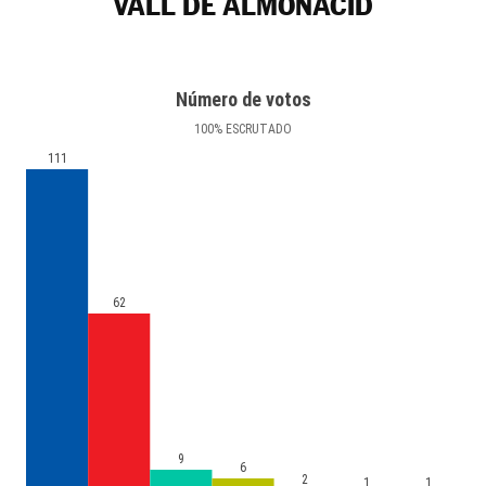
VALL DE ALMONACID
Número de votos
100
%
ESCRUTADO
111
62
9
6
2
1
1