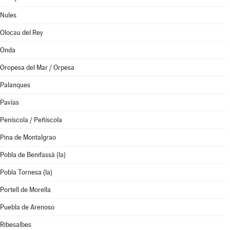
Nules
Olocau del Rey
Onda
Oropesa del Mar / Orpesa
Palanques
Pavías
Peníscola / Peñíscola
Pina de Montalgrao
Pobla de Benifassà (la)
Pobla Tornesa (la)
Portell de Morella
Puebla de Arenoso
Ribesalbes