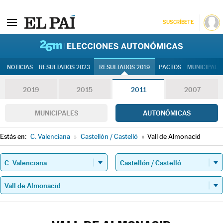
SUSCRÍBETE
26M | Elec
NOTICIAS
RESULTADOS 2023
RESULTADOS 2019
PACTOS
MUNICIPALE
2019
2015
2011
2007
MUNICIPALES
AUTONÓMICAS
Estás en:
C. Valenciana
»
Castellón / Castelló
»
Vall de Almonacid