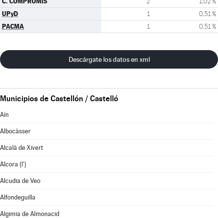
C. COMPROMÍS
2
1,02 %
UPyD
1
0,51 %
PACMA
1
0,51 %
Descárgate los datos en xml
Municipios de Castellón / Castelló
Aín
Albocàsser
Alcalà de Xivert
Alcora (l')
Alcudia de Veo
Alfondeguilla
Algimia de Almonacid