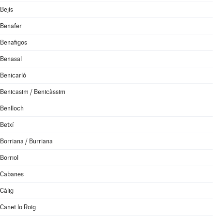
Bejís
Benafer
Benafigos
Benasal
Benicarló
Benicasim / Benicàssim
Benlloch
Betxí
Borriana / Burriana
Borriol
Cabanes
Càlig
Canet lo Roig