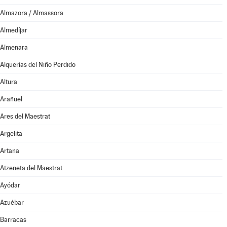
Almazora / Almassora
Almedíjar
Almenara
Alquerías del Niño Perdido
Altura
Arañuel
Ares del Maestrat
Argelita
Artana
Atzeneta del Maestrat
Ayódar
Azuébar
Barracas