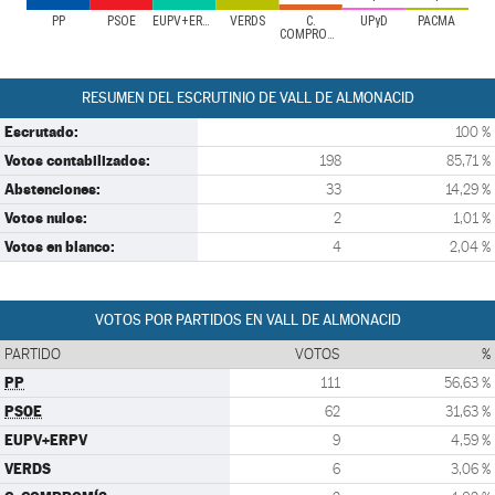
PP
PSOE
EUPV+ERPV
VERDS
C.
UPyD
PACMA
COMPROMÍS
RESUMEN DEL ESCRUTINIO DE VALL DE ALMONACID
Escrutado:
100 %
Votos contabilizados:
198
85,71 %
Abstenciones:
33
14,29 %
Votos nulos:
2
1,01 %
Votos en blanco:
4
2,04 %
VOTOS POR PARTIDOS EN VALL DE ALMONACID
PARTIDO
VOTOS
%
PP
111
56,63 %
PSOE
62
31,63 %
EUPV+ERPV
9
4,59 %
VERDS
6
3,06 %