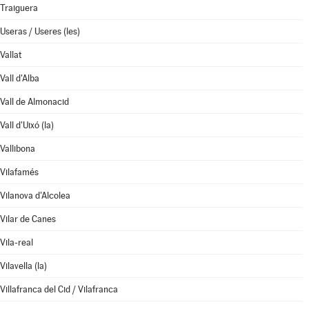
Traiguera
Useras / Useres (les)
Vallat
Vall d'Alba
Vall de Almonacid
Vall d'Uixó (la)
Vallibona
Vilafamés
Vilanova d'Alcolea
Vilar de Canes
Vila-real
Vilavella (la)
Villafranca del Cid / Vilafranca