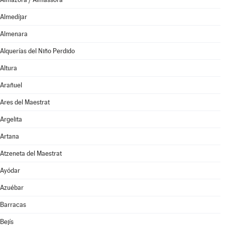
Almedíjar
Almenara
Alquerías del Niño Perdido
Altura
Arañuel
Ares del Maestrat
Argelita
Artana
Atzeneta del Maestrat
Ayódar
Azuébar
Barracas
Bejís