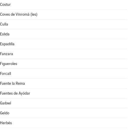
Costur
Coves de Vinromà (les)
Culla
Eslida
Espadilla
Fanzara
Figueroles
Forcall
Fuente la Reina
Fuentes de Ayódar
Gaibiel
Geldo
Herbés