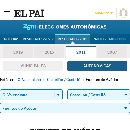
SUSCRÍBETE
26M | Elec
NOTICIAS
RESULTADOS 2023
RESULTADOS 2019
PACTOS
MUNICIPALE
2019
2015
2011
2007
MUNICIPALES
AUTONÓMICAS
Estás en:
C. Valenciana
»
Castellón / Castelló
»
Fuentes de Ayódar