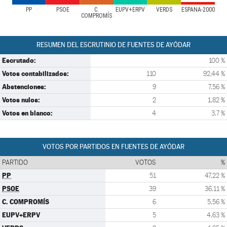
PP
PSOE
C.
EUPV+ERPV
VERDS
ESPAÑA-2000
COMPROMÍS
RESUMEN DEL ESCRUTINIO DE FUENTES DE AYÓDAR
Escrutado:
100 %
Votos contabilizados:
110
92,44 %
Abstenciones:
9
7,56 %
Votos nulos:
2
1,82 %
Votos en blanco:
4
3,7 %
VOTOS POR PARTIDOS EN FUENTES DE AYÓDAR
PARTIDO
VOTOS
%
PP
51
47,22 %
PSOE
39
36,11 %
C. COMPROMÍS
6
5,56 %
EUPV+ERPV
5
4,63 %