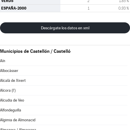
VERDS
2
1,85 %
ESPAÑA-2000
1
0,93 %
Descárgate los datos en xml
Municipios de Castellón / Castelló
Aín
Albocàsser
Alcalà de Xivert
Alcora (l')
Alcudia de Veo
Alfondeguilla
Algimia de Almonacid
Almazora / Almassora