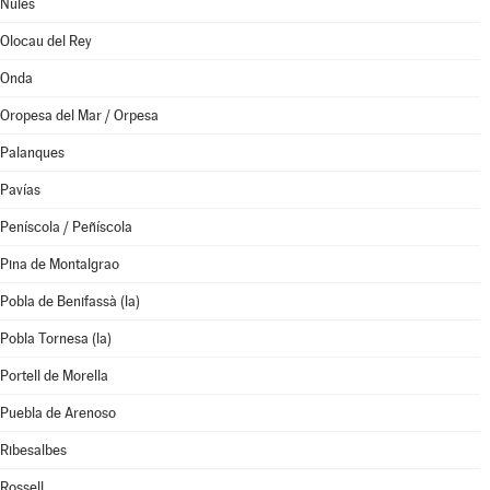
Nules
Olocau del Rey
Onda
Oropesa del Mar / Orpesa
Palanques
Pavías
Peníscola / Peñíscola
Pina de Montalgrao
Pobla de Benifassà (la)
Pobla Tornesa (la)
Portell de Morella
Puebla de Arenoso
Ribesalbes
Rossell