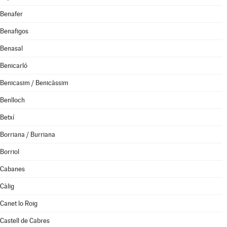
Benafer
Benafigos
Benasal
Benicarló
Benicasim / Benicàssim
Benlloch
Betxí
Borriana / Burriana
Borriol
Cabanes
Càlig
Canet lo Roig
Castell de Cabres