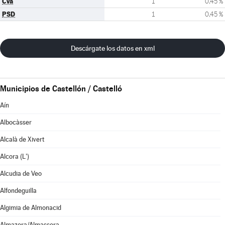
CVa
1
0,45 %
PSD
1
0,45 %
Descárgate los datos en xml
Municipios de Castellón / Castelló
Aín
Albocàsser
Alcalà de Xivert
Alcora (L')
Alcudia de Veo
Alfondeguilla
Algimia de Almonacid
Almazora/Almassora