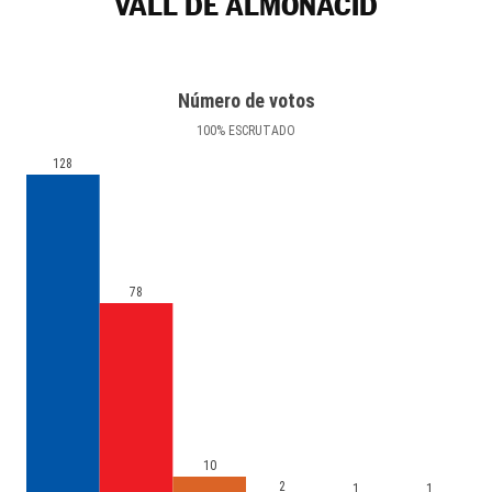
VALL DE ALMONACID
Número de votos
100
%
ESCRUTADO
128
78
10
2
1
1