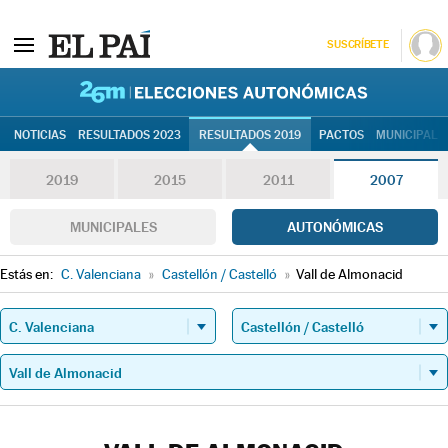
SUSCRÍBETE
26M | Elec
NOTICIAS
RESULTADOS 2023
RESULTADOS 2019
PACTOS
MUNICIPALE
2019
2015
2011
2007
MUNICIPALES
AUTONÓMICAS
Estás en:
C. Valenciana
»
Castellón / Castelló
»
Vall de Almonacid