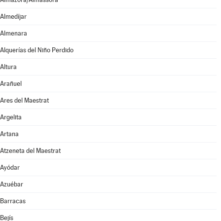
Almedíjar
Almenara
Alquerías del Niño Perdido
Altura
Arañuel
Ares del Maestrat
Argelita
Artana
Atzeneta del Maestrat
Ayódar
Azuébar
Barracas
Bejís