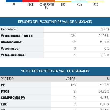
PP
PSOE
COMPROMIS
ERC
CVa
PSD
PV
RESUMEN DEL ESCRUTINIO DE VALL DE ALMONACID
Escrutado:
100 %
Votos contabilizados:
224
91,06 %
Abstenciones:
22
8,94 %
Votos nulos:
0
0 %
Votos en blanco:
4
1,79 %
VOTOS POR PARTIDOS EN VALL DE ALMONACID
PARTIDO
VOTOS
%
PP
128
57,14 %
PSOE
78
34,82 %
COMPROMIS PV
10
4,46 %
ERC
2
0,89 %