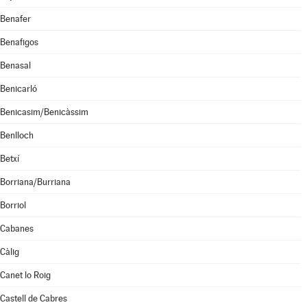
Benafer
Benafigos
Benasal
Benicarló
Benicasim/Benicàssim
Benlloch
Betxí
Borriana/Burriana
Borriol
Cabanes
Càlig
Canet lo Roig
Castell de Cabres