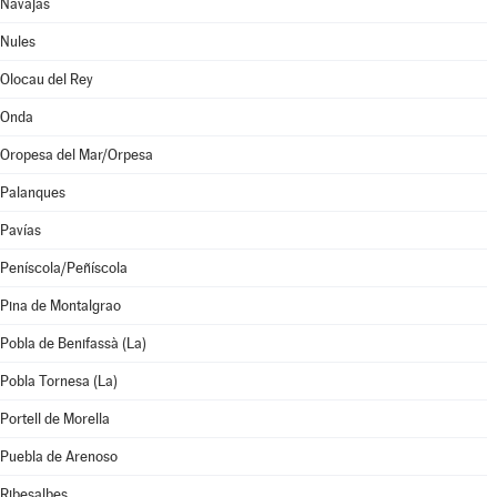
Navajas
Nules
Olocau del Rey
Onda
Oropesa del Mar/Orpesa
Palanques
Pavías
Peníscola/Peñíscola
Pina de Montalgrao
Pobla de Benifassà (La)
Pobla Tornesa (La)
Portell de Morella
Puebla de Arenoso
Ribesalbes