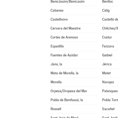
Benicàssim/Benicasim
Benlloc
Cabanes
Càlig
Castellnovo
Castelló d
Cervera del Maestre
Chilches/X
Cortes de Arenoso
Costur
Espadilla
Fanzara
Fuentes de Ayódar
Gaibiel
Jana, la
Jérica
Mata de Morella, la
Matet
Morella
Navajas
Orpesa/Oropesa del Mar
Palanques
Pobla de Benifassà, la
Pobla Torn
Rossell
Sacañet
Sant Joan de Moró
Sant Jord