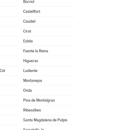
Borriol
Castellfort
Caudiel
Cirat
Eslida
Fuente la Reina
Higueras
Cid
Ludiente
Montanejos
Onda
Pina de Montalgrao
Ribesalbes
Santa Magdalena de Pulpis
Serratella, la