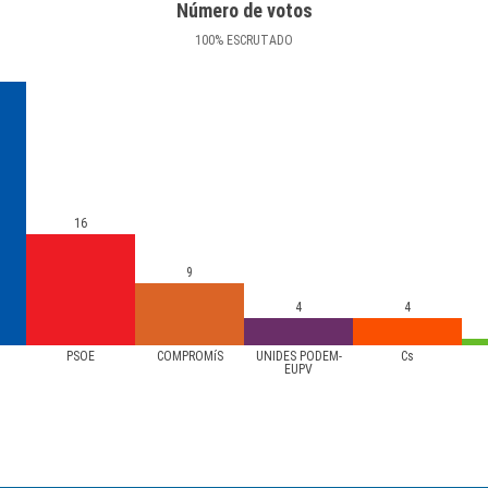
Número de votos
100
%
ESCRUTADO
16
9
4
4
PSOE
COMPROMíS
UNIDES PODEM-
Cs
EUPV