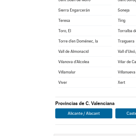
Sierra Engarcerán
Soneja
Teresa
Tírig
Toro, El
Torralba d
Torre d'en Doménec, la
Traiguera
Vall de Almonacid
Vall d'Uixó,
Vilanova d'Alcolea
Vilar de C
Villamalur
Villanueva
Viver
Xert
Provincias de C. Valenciana
Alicante / Alacant
Caste