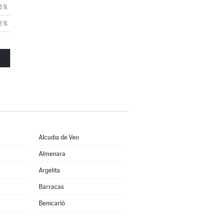
3 %
3 %
Alcudia de Veo
Almenara
Argelita
Barracas
Benicarló