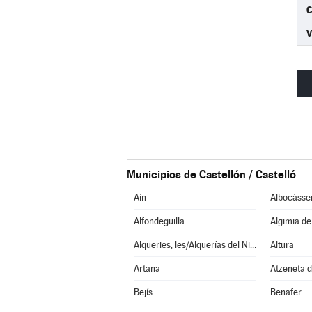
C
Municipios de Castellón / Castelló
Aín
Albocàsse
Alfondeguilla
Algimia d
Alqueries, les/Alquerías del Niño Perdido
Altura
Artana
Atzeneta d
Bejís
Benafer