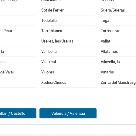
Sot de Ferrer
Suera/Sueras
Todolella
Toga
el Pinar
Torreblanca
Torrechiva
Useres, les/Useras
Vallat
 la
Vallibona
Vilafamés
anes
Vila-real
Vilavella, la
 de Viver
Villores
Vinaròs
Xodos/Chodos
Zorita del Maestrazg
llón / Castelló
Valencia / València