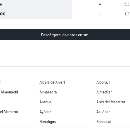
s
4
5,3
VOX
1
1,3
Descárgate los datos en xml
r
Alcalà de Xivert
Alcora, l'
e Almonacid
Almassora
Almedíjar
Arañuel
Ares del Maestrat
el Maestrat
Ayódar
Azuébar
Benafigos
Benassal