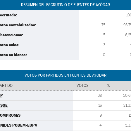
RESUMEN DEL ESCRUTINIO DE FUENTES DE AYÓDAR
scrutado:
10
otos contabilizados:
75
93,7
bstenciones:
5
6,2
otos nulos:
3
otos en blanco:
0
VOTOS POR PARTIDOS EN FUENTES DE AYÓDAR
ARTIDO
VOTOS
%
PP
38
50,6
PSOE
16
21,3
COMPROMíS
9
1
NIDES PODEM-EUPV
4
5,3