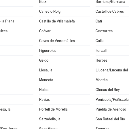
Betxí
Borriana/Burriana
Canet lo Roig
Castell de Cabres
e la Plana
Castillo de Villamalefa
Catí
ilxes
Chóvar
Cinctorres
Coves de Vinromà, les
Culla
Figueroles
Forcall
Geldo
Herbés
Llosa, la
Llucena/Lucena del 
Moncofa
Montán
Nules
Olocau del Rey
Pavías
Peníscola/Peñíscola
esa, la
Portell de Morella
Puebla de Arenoso
Salzadella, la
San Rafael del Río
i/San Jorge
Sant Mateu
Segorbe