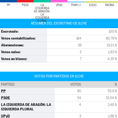
PP
PSOE
LA
UPyD
PUM+J
EQUO
PACMA
IZQUIERDA
DE ARAGÓN:
LA
IZQUIERDA
PLURAL
RESUMEN DEL ESCRUTINIO DE ILCHE
Escrutado:
100 %
Votos contabilizados:
164
80,79 %
Abstenciones:
39
19,21 %
Votos nulos:
3
1,83 %
Votos en blanco:
7
4,35 %
VOTOS POR PARTIDOS EN ILCHE
PARTIDO
VOTOS
%
PP
90
55,9 %
PSOE
54
33,54 %
LA IZQUIERDA DE ARAGÓN: LA
4
2,48 %
IZQUIERDA PLURAL
UPyD
3
1,86 %