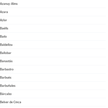
Azanuy-Alins
Azara
Azlor
Baélls
Bailo
Baldellou
Ballobar
Banastás
Barbastro
Barbués
Barbuñales
Bárcabo
Belver de Cinca