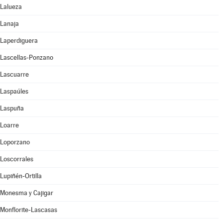
Lalueza
Lanaja
Laperdiguera
Lascellas-Ponzano
Lascuarre
Laspaúles
Laspuña
Loarre
Loporzano
Loscorrales
Lupiñén-Ortilla
Monesma y Cajigar
Monflorite-Lascasas