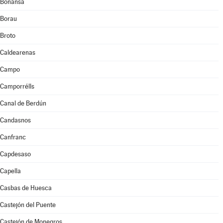
Bonansa
Borau
Broto
Caldearenas
Campo
Camporrélls
Canal de Berdún
Candasnos
Canfranc
Capdesaso
Capella
Casbas de Huesca
Castejón del Puente
Castejón de Monegros