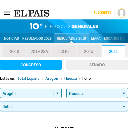
SUSCRÍBETE
10N | Eleccion
NOTICIAS
RESULTADOS 2023
RESULTADOS 2019
MAPA
ESCAÑOS POR 
2019
2019-28A
2016
2015
2011
CONGRESO
SENADO
Estás en:
Total España
»
Aragón
»
Huesca
»
Ilche