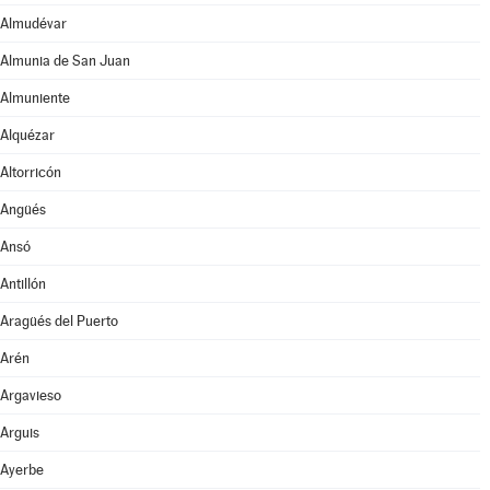
Almudévar
Almunia de San Juan
Almuniente
Alquézar
Altorricón
Angüés
Ansó
Antillón
Aragüés del Puerto
Arén
Argavieso
Arguis
Ayerbe