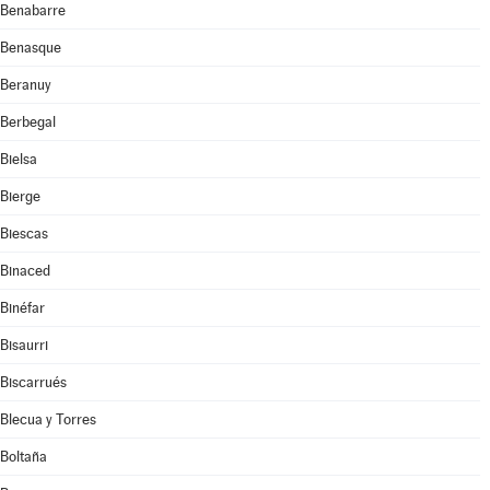
Benabarre
Benasque
Beranuy
Berbegal
Bielsa
Bierge
Biescas
Binaced
Binéfar
Bisaurri
Biscarrués
Blecua y Torres
Boltaña