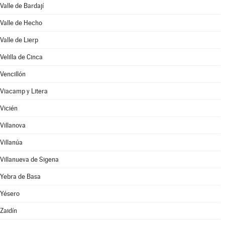
Valle de Bardají
Valle de Hecho
Valle de Lierp
Velilla de Cinca
Vencillón
Viacamp y Litera
Vicién
Villanova
Villanúa
Villanueva de Sigena
Yebra de Basa
Yésero
Zaidín