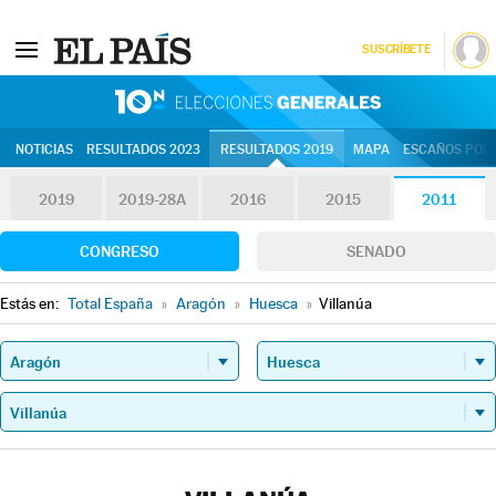
SUSCRÍBETE
10N | Eleccion
NOTICIAS
RESULTADOS 2023
RESULTADOS 2019
MAPA
ESCAÑOS POR 
2019
2019-28A
2016
2015
2011
CONGRESO
SENADO
Estás en:
Total España
»
Aragón
»
Huesca
»
Villanúa