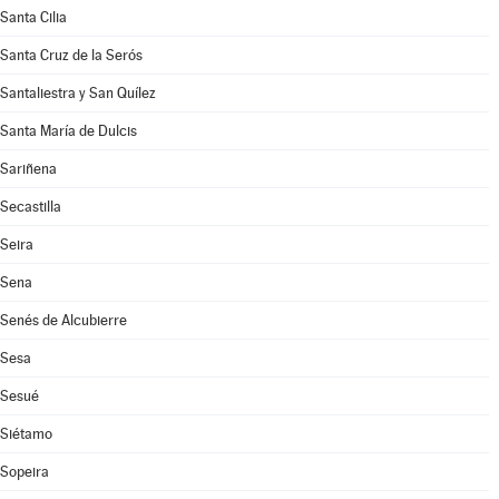
Santa Cilia
Santa Cruz de la Serós
Santaliestra y San Quílez
Santa María de Dulcis
Sariñena
Secastilla
Seira
Sena
Senés de Alcubierre
Sesa
Sesué
Siétamo
Sopeira