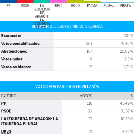
PP
PSOE
LA
UPyD
EQUO
PACMA
PUM+J
PIRATA
IZQUIERDA
DE
ARAGÓN:
LA
IZQUIERDA
RESUMEN DEL ESCRUTINIO DE VILLANÚA
PLURAL
Escrutado:
100 %
Votos contabilizados:
261
70,92 %
Abstenciones:
107
29,08 %
Votos nulos:
6
2,3 %
Votos en blanco:
12
4,71 %
VOTOS POR PARTIDOS EN VILLANÚA
PARTIDO
VOTOS
%
PP
116
45,49 %
PSOE
80
31,37 %
LA IZQUIERDA DE ARAGÓN: LA
27
10,59 %
IZQUIERDA PLURAL
UPyD
10
3,92 %