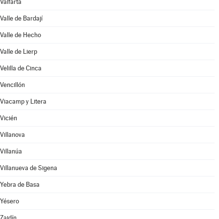
Valfarta
Valle de Bardají
Valle de Hecho
Valle de Lierp
Velilla de Cinca
Vencillón
Viacamp y Litera
Vicién
Villanova
Villanúa
Villanueva de Sigena
Yebra de Basa
Yésero
Zaidín