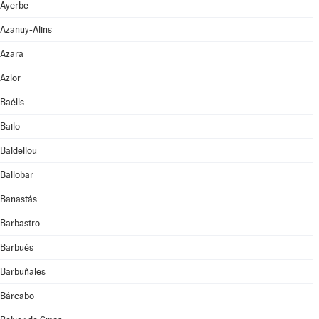
Ayerbe
Azanuy-Alins
Azara
Azlor
Baélls
Bailo
Baldellou
Ballobar
Banastás
Barbastro
Barbués
Barbuñales
Bárcabo