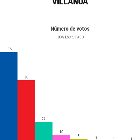
VILLANÚA
Número de votos
100
%
ESCRUTADO
116
80
27
10
5
3
1
1