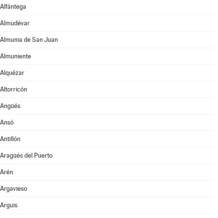
Alfántega
Almudévar
Almunia de San Juan
Almuniente
Alquézar
Altorricón
Angüés
Ansó
Antillón
Aragüés del Puerto
Arén
Argavieso
Arguis