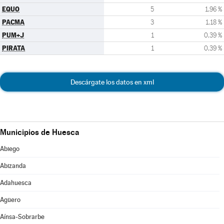
EQUO
5
1,96 %
PACMA
3
1,18 %
PUM+J
1
0,39 %
PIRATA
1
0,39 %
Descárgate los datos en xml
Municipios de Huesca
Abiego
Abizanda
Adahuesca
Agüero
Aínsa-Sobrarbe