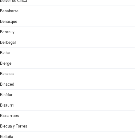
Belver de Cinca
Benabarre
Benasque
Beranuy
Berbegal
Bielsa
Bierge
Biescas
Binaced
Binéfar
Bisaurri
Biscarrués
Blecua y Torres
Boltaña