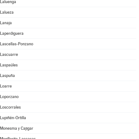
Laluenga
Lalueza
Lanaja
Laperdiguera
Lascellas-Ponzano
Lascuarre
Laspaúles
Laspuña
Loarre
Loporzano
Loscorrales
Lupiñén-Ortilla
Monesma y Cajigar
Monflorite-Lascasas