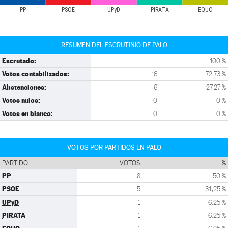
PP
PSOE
UPyD
PIRATA
EQUO
RESUMEN DEL ESCRUTINIO DE PALO
Escrutado:
100 %
Votos contabilizados:
16
72,73 %
Abstenciones:
6
27,27 %
Votos nulos:
0
0 %
Votos en blanco:
0
0 %
VOTOS POR PARTIDOS EN PALO
PARTIDO
VOTOS
%
PP
8
50 %
PSOE
5
31,25 %
UPyD
1
6,25 %
PIRATA
1
6,25 %