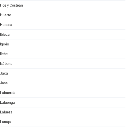
Hoz y Costean
Huerto
Huesca
Ibieca
Igriés
Ilche
Isábena
Jaca
Jasa
Labuerda
Laluenga
Lalueza
Lanaja