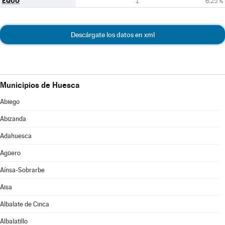
EQUO
1
6,25 %
Descárgate los datos en xml
Municipios de Huesca
Abiego
Abizanda
Adahuesca
Agüero
Aínsa-Sobrarbe
Aisa
Albalate de Cinca
Albalatillo