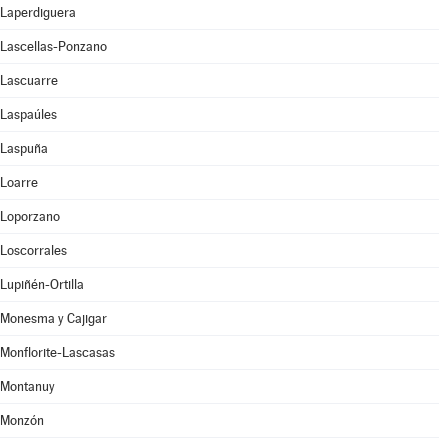
Laperdiguera
Lascellas-Ponzano
Lascuarre
Laspaúles
Laspuña
Loarre
Loporzano
Loscorrales
Lupiñén-Ortilla
Monesma y Cajigar
Monflorite-Lascasas
Montanuy
Monzón