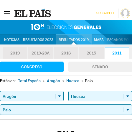
SUSCRÍBETE
10N | Eleccion
NOTICIAS
RESULTADOS 2023
RESULTADOS 2019
MAPA
ESCAÑOS POR 
2019
2019-28A
2016
2015
2011
CONGRESO
SENADO
Estás en:
Total España
»
Aragón
»
Huesca
»
Palo