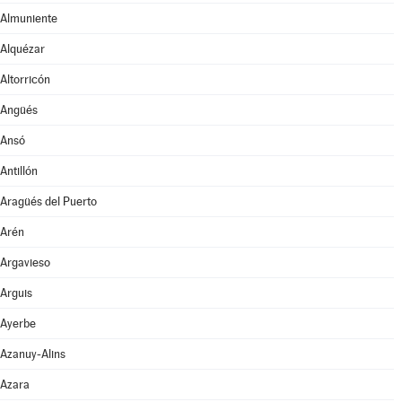
Almuniente
Alquézar
Altorricón
Angüés
Ansó
Antillón
Aragüés del Puerto
Arén
Argavieso
Arguis
Ayerbe
Azanuy-Alins
Azara