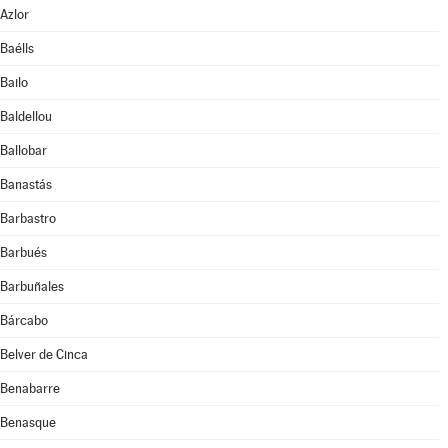
Azlor
Baélls
Bailo
Baldellou
Ballobar
Banastás
Barbastro
Barbués
Barbuñales
Bárcabo
Belver de Cinca
Benabarre
Benasque