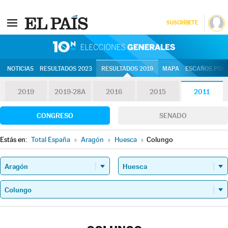
SUSCRÍBETE
10N | Eleccion
NOTICIAS
RESULTADOS 2023
RESULTADOS 2019
MAPA
ESCAÑOS POR 
2019
2019-28A
2016
2015
2011
CONGRESO
SENADO
Estás en:
Total España
»
Aragón
»
Huesca
»
Colungo