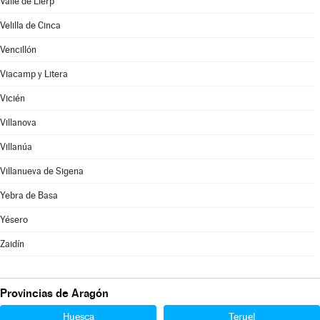
Valle de Lierp
Velilla de Cinca
Vencillón
Viacamp y Litera
Vicién
Villanova
Villanúa
Villanueva de Sigena
Yebra de Basa
Yésero
Zaidín
Provincias de Aragón
Huesca
Teruel