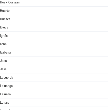
Hoz y Costean
Huerto
Huesca
Ibieca
Igriés
Ilche
Isábena
Jaca
Jasa
Labuerda
Laluenga
Lalueza
Lanaja