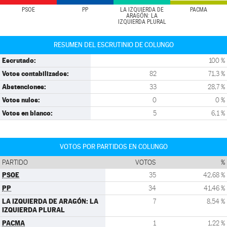
PSOE
PP
LA IZQUIERDA DE
PACMA
ARAGÓN: LA
IZQUIERDA PLURAL
RESUMEN DEL ESCRUTINIO DE COLUNGO
Escrutado:
100 %
Votos contabilizados:
82
71,3 %
Abstenciones:
33
28,7 %
Votos nulos:
0
0 %
Votos en blanco:
5
6,1 %
VOTOS POR PARTIDOS EN COLUNGO
PARTIDO
VOTOS
%
PSOE
35
42,68 %
PP
34
41,46 %
LA IZQUIERDA DE ARAGÓN: LA
7
8,54 %
IZQUIERDA PLURAL
PACMA
1
1,22 %