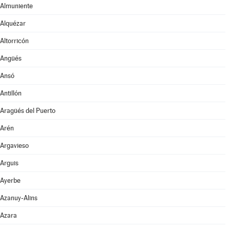
Almuniente
Alquézar
Altorricón
Angüés
Ansó
Antillón
Aragüés del Puerto
Arén
Argavieso
Arguis
Ayerbe
Azanuy-Alins
Azara