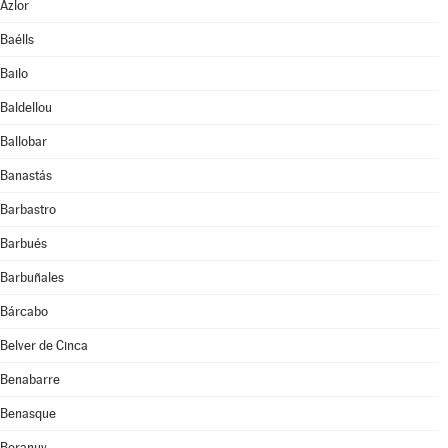
Azlor
Baélls
Bailo
Baldellou
Ballobar
Banastás
Barbastro
Barbués
Barbuñales
Bárcabo
Belver de Cinca
Benabarre
Benasque
Beranuy