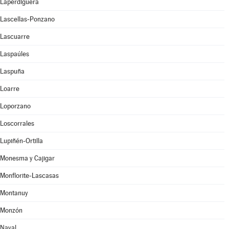
Laperdiguera
Lascellas-Ponzano
Lascuarre
Laspaúles
Laspuña
Loarre
Loporzano
Loscorrales
Lupiñén-Ortilla
Monesma y Cajigar
Monflorite-Lascasas
Montanuy
Monzón
Naval