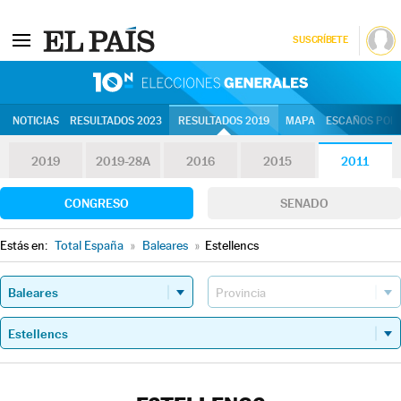
SUSCRÍBETE
10N | Eleccion
NOTICIAS
RESULTADOS 2023
RESULTADOS 2019
MAPA
ESCAÑOS POR 
2019
2019-28A
2016
2015
2011
CONGRESO
SENADO
Estás en:
Total España
»
Baleares
»
Estellencs