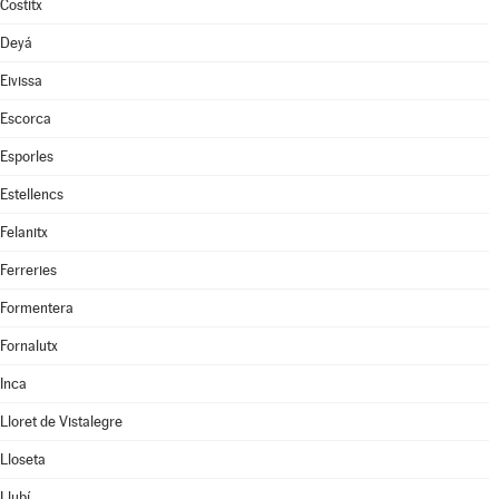
Costitx
Deyá
Eivissa
Escorca
Esporles
Estellencs
Felanitx
Ferreries
Formentera
Fornalutx
Inca
Lloret de Vistalegre
Lloseta
Llubí