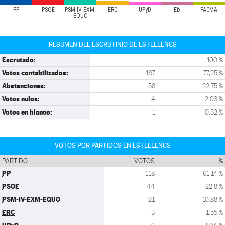
PP
PSOE
PSM-IV-EXM-
ERC
UPyD
Eb
PACMA
EQUO
RESUMEN DEL ESCRUTINIO DE ESTELLENCS
Escrutado:
100 %
Votos contabilizados:
197
77,25 %
Abstenciones:
58
22,75 %
Votos nulos:
4
2,03 %
Votos en blanco:
1
0,52 %
VOTOS POR PARTIDOS EN ESTELLENCS
PARTIDO
VOTOS
%
PP
118
61,14 %
PSOE
44
22,8 %
PSM-IV-EXM-EQUO
21
10,88 %
ERC
3
1,55 %