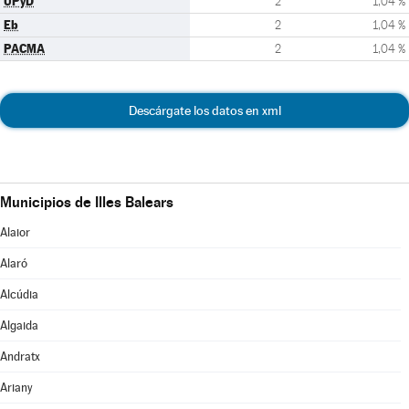
UPyD
2
1,04 %
Eb
2
1,04 %
PACMA
2
1,04 %
Descárgate los datos en xml
Municipios de Illes Balears
Alaior
Alaró
Alcúdia
Algaida
Andratx
Ariany