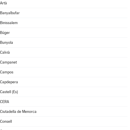
Artà
Banyalbufar
Binissalem
Búger
Bunyola
Calvià
Campanet
Campos
Capdepera
Castell (Es)
CERA
Ciutadella de Menorca
Consell