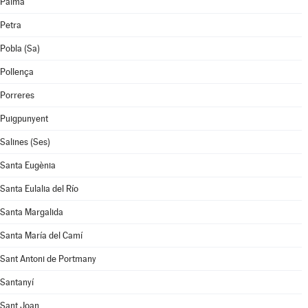
Palma
Petra
Pobla (Sa)
Pollença
Porreres
Puigpunyent
Salines (Ses)
Santa Eugènia
Santa Eulalia del Río
Santa Margalida
Santa María del Camí
Sant Antoni de Portmany
Santanyí
Sant Joan