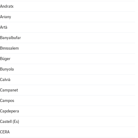
Andratx
Ariany
Artà
Banyalbufar
Binissalem
Búger
Bunyola
Calvià
Campanet
Campos
Capdepera
Castell (Es)
CERA