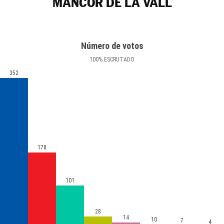
MANCOR DE LA VALL
Número de votos
100
%
ESCRUTADO
352
178
101
28
14
10
7
4