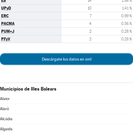
Eb
14
1,98 %
UPyD
10
1,41 %
ERC
7
0,99 %
PACMA
4
0,56 %
PUM+J
2
0,28 %
PFyV
2
0,28 %
Descárgate los datos en xml
Municipios de Illes Balears
Alaior
Alaró
Alcúdia
Algaida