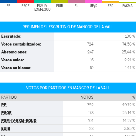
PP
PSOE
PSM-IV-
EUIB
Eb
UPyD
ERC
PACMA
EXM-EQUO
RESUMEN DEL ESCRUTINIO DE MANCOR DE LA VALL
Escrutado:
100 %
Votos contabilizados:
724
74,56 %
Abstenciones:
247
25,44 %
Votos nulos:
16
2,21 %
Votos en blanco:
10
1,41 %
VOTOS POR PARTIDOS EN MANCOR DE LA VALL
PARTIDO
VOTOS
%
PP
352
49,72 %
PSOE
178
25,14 %
PSM-IV-EXM-EQUO
101
14,27 %
EUIB
28
3,95 %