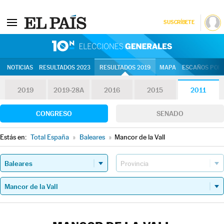
SUSCRÍBETE
10N | Eleccion
NOTICIAS
RESULTADOS 2023
RESULTADOS 2019
MAPA
ESCAÑOS POR 
2019
2019-28A
2016
2015
2011
CONGRESO
SENADO
Estás en:
Total España
»
Baleares
»
Mancor de la Vall