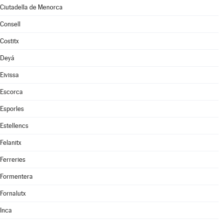
Ciutadella de Menorca
Consell
Costitx
Deyá
Eivissa
Escorca
Esporles
Estellencs
Felanitx
Ferreries
Formentera
Fornalutx
Inca