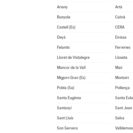
Ariany
Artà
Bunyola
Calvià
Castell (Es)
CERA
Deyá
Eivissa
Felanitx
Ferreries
Lloret de Vistalegre
Lloseta
Mancor de la Vall
Maó
Migjorn Gran (Es)
Montuïri
Pobla (Sa)
Pollença
Santa Eugènia
Santa Eulal
Santanyí
Sant Joan
Sant Lluís
Selva
Son Servera
Valldemos