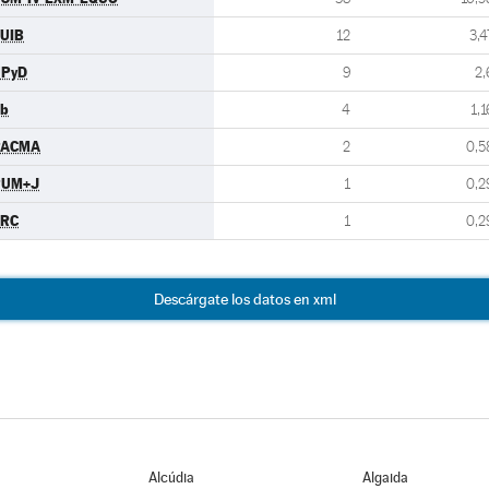
UIB
12
3,4
UPyD
9
2,
b
4
1,1
PACMA
2
0,5
PUM+J
1
0,2
ERC
1
0,2
Descárgate los datos en xml
Alcúdia
Algaida