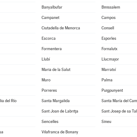
Banyalbufar
Binissalem
Campanet
Campos
Ciutadella de Menorca
Consell
Escorca
Esporles
Formentera
Fornalutx
Llubí
Llucmajor
Maria de la Salut
Marratxí
Muro
Palma
Porreres
Puigpunyent
ia del Río
Santa Margalida
Santa María del Cam
Sant Joan de Labritja
Sant Josep de sa Tal
Sencelles
Sineu
sa
Vilafranca de Bonany