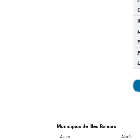
E
E
Municipios de Illes Balears
Alaior
Alaró