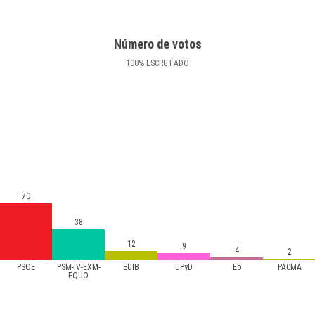
Número de votos
100
%
ESCRUTADO
70
38
12
9
4
2
PSOE
PSM-IV-EXM-
EUIB
UPyD
Eb
PACMA
EQUO