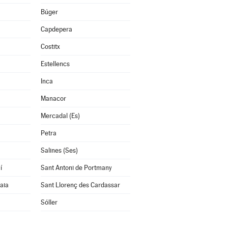
Búger
Capdepera
Costitx
Estellencs
Inca
Manacor
Mercadal (Es)
Petra
Salines (Ses)
í
Sant Antoni de Portmany
aia
Sant Llorenç des Cardassar
Sóller