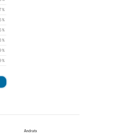
7 %
6 %
6 %
8 %
9 %
9 %
Andratx