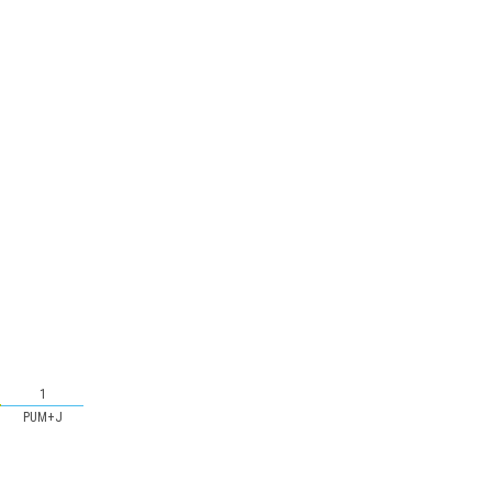
1
PUM+J