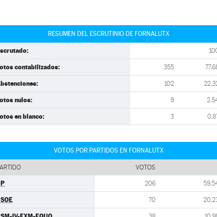
RESUMEN DEL ESCRUTINIO DE FORNALUTX
scrutado:
10
otos contabilizados:
355
77,6
bstenciones:
102
22,3
otos nulos:
9
2,5
otos en blanco:
3
0,8
VOTOS POR PARTIDOS EN FORNALUTX
ARTIDO
VOTOS
PP
206
59,5
PSOE
70
20,2
SM-IV-EXM-EQUO
38
10,9