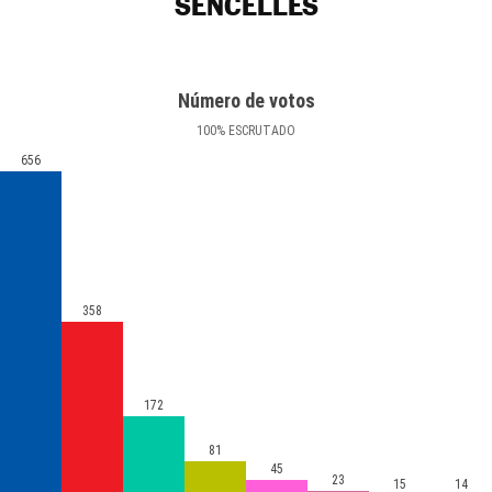
SENCELLES
Número de votos
100
%
ESCRUTADO
656
358
172
81
45
23
15
14