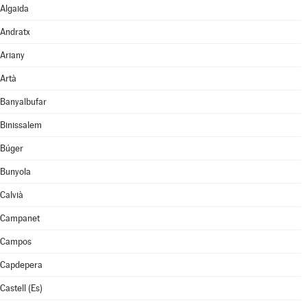
Algaida
Andratx
Ariany
Artà
Banyalbufar
Binissalem
Búger
Bunyola
Calvià
Campanet
Campos
Capdepera
Castell (Es)