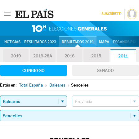
SUSCRÍBETE
10N | Eleccion
NOTICIAS
RESULTADOS 2023
RESULTADOS 2019
MAPA
ESCAÑOS POR 
2019
2019-28A
2016
2015
2011
CONGRESO
SENADO
Estás en:
Total España
»
Baleares
»
Sencelles