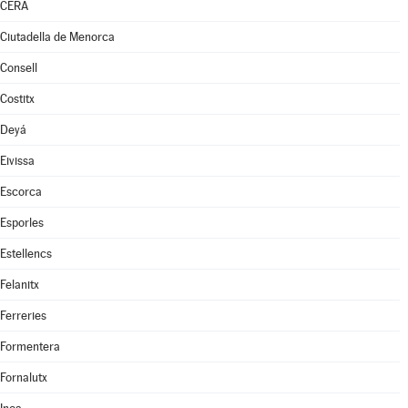
CERA
Ciutadella de Menorca
Consell
Costitx
Deyá
Eivissa
Escorca
Esporles
Estellencs
Felanitx
Ferreries
Formentera
Fornalutx