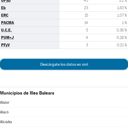
UPyD
45
3,2 %
Eb
23
1,63 %
ERC
15
1,07 %
PACMA
14
1 %
U.C.E.
5
0,36 %
PUM+J
4
0,28 %
PFyV
3
0,21 %
Descárgate los datos en xml
Municipios de Illes Balears
Alaior
Alaró
Alcúdia