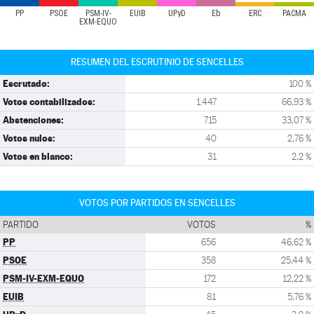
PP
PSOE
PSM-IV-
EUIB
UPyD
Eb
ERC
PACMA
EXM-EQUO
RESUMEN DEL ESCRUTINIO DE SENCELLES
Escrutado:
100 %
Votos contabilizados:
1.447
66,93 %
Abstenciones:
715
33,07 %
Votos nulos:
40
2,76 %
Votos en blanco:
31
2,2 %
VOTOS POR PARTIDOS EN SENCELLES
PARTIDO
VOTOS
%
PP
656
46,62 %
PSOE
358
25,44 %
PSM-IV-EXM-EQUO
172
12,22 %
EUIB
81
5,76 %