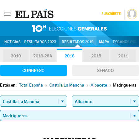
SUSCRÍBETE
10N | Eleccion
NOTICIAS
RESULTADOS 2023
RESULTADOS 2019
MAPA
ESCAÑOS POR 
2019
2019-28A
2016
2015
2011
CONGRESO
SENADO
Estás en:
Total España
»
Castilla La Mancha
»
Albacete
»
Madrigueras