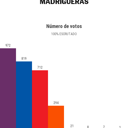
MADRIGUERAS
Número de votos
100
%
ESCRUTADO
972
819
712
294
21
8
7
1