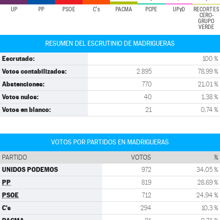
UP
PP
PSOE
C's
PACMA
PCPE
UPyD
RECORTES
CERO-
GRUPO
VERDE
RESUMEN DEL ESCRUTINIO DE MADRIGUERAS
Escrutado:
100 %
Votos contabilizados:
2.895
78,99 %
Abstenciones:
770
21,01 %
Votos nulos:
40
1,38 %
Votos en blanco:
21
0,74 %
VOTOS POR PARTIDOS EN MADRIGUERAS
PARTIDO
VOTOS
%
UNIDOS PODEMOS
972
34,05 %
PP
819
28,69 %
PSOE
712
24,94 %
C's
294
10,3 %