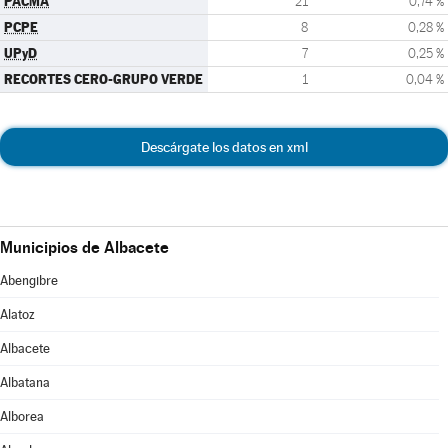
PACMA
21
0,74 %
PCPE
8
0,28 %
UPyD
7
0,25 %
RECORTES CERO-GRUPO VERDE
1
0,04 %
Descárgate los datos en xml
Municipios de Albacete
Abengibre
Alatoz
Albacete
Albatana
Alborea