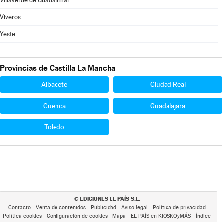
Villaverde de Guadalimar
Viveros
Yeste
Provincias de Castilla La Mancha
Albacete
Ciudad Real
Cuenca
Guadalajara
Toledo
EDICIONES EL PAÍS S.L.
©
Contacto
Venta de contenidos
Publicidad
Aviso legal
Política de privacidad
Política cookies
Configuración de cookies
Mapa
EL PAÍS en KIOSKOyMÁS
Índice