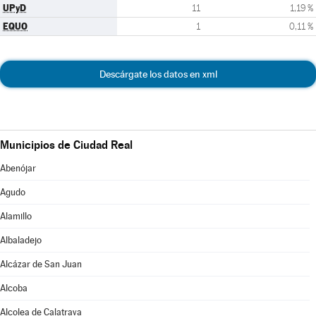
UPyD
11
1,19 %
EQUO
1
0,11 %
Descárgate los datos en xml
Municipios de Ciudad Real
Abenójar
Agudo
Alamillo
Albaladejo
Alcázar de San Juan
Alcoba
Alcolea de Calatrava