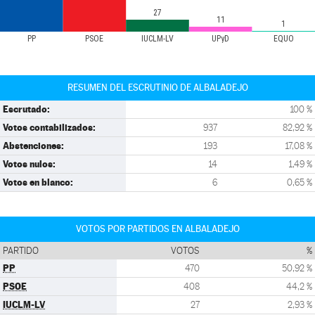
27
11
1
PP
PSOE
IUCLM-LV
UPyD
EQUO
RESUMEN DEL ESCRUTINIO DE ALBALADEJO
Escrutado:
100 %
Votos contabilizados:
937
82,92 %
Abstenciones:
193
17,08 %
Votos nulos:
14
1,49 %
Votos en blanco:
6
0,65 %
VOTOS POR PARTIDOS EN ALBALADEJO
PARTIDO
VOTOS
%
PP
470
50,92 %
PSOE
408
44,2 %
IUCLM-LV
27
2,93 %