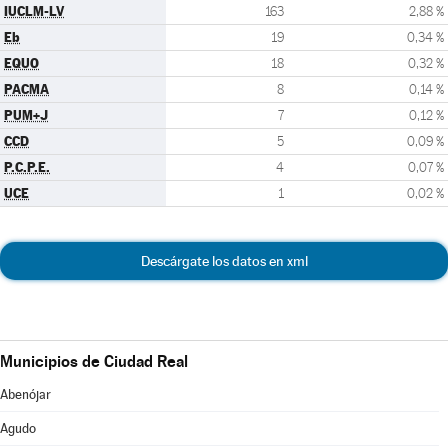
IUCLM-LV
163
2,88 %
Eb
19
0,34 %
EQUO
18
0,32 %
PACMA
8
0,14 %
PUM+J
7
0,12 %
CCD
5
0,09 %
P.C.P.E.
4
0,07 %
UCE
1
0,02 %
Descárgate los datos en xml
Municipios de Ciudad Real
Abenójar
Agudo