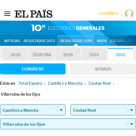
SUSCRÍBETE
10N | Eleccion
NOTICIAS
RESULTADOS 2023
RESULTADOS 2019
MAPA
ESCAÑOS POR 
2019
2019-28A
2016
2015
2011
CONGRESO
SENADO
Estás en:
Total España
»
Castilla La Mancha
»
Ciudad Real
»
Villarrubia de los Ojos