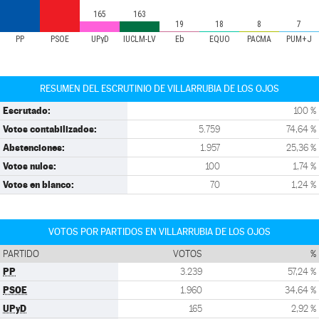
165
163
19
18
8
7
PP
PSOE
UPyD
IUCLM-LV
Eb
EQUO
PACMA
PUM+J
RESUMEN DEL ESCRUTINIO DE VILLARRUBIA DE LOS OJOS
Escrutado:
100 %
Votos contabilizados:
5.759
74,64 %
Abstenciones:
1.957
25,36 %
Votos nulos:
100
1,74 %
Votos en blanco:
70
1,24 %
VOTOS POR PARTIDOS EN VILLARRUBIA DE LOS OJOS
PARTIDO
VOTOS
%
PP
3.239
57,24 %
PSOE
1.960
34,64 %
UPyD
165
2,92 %