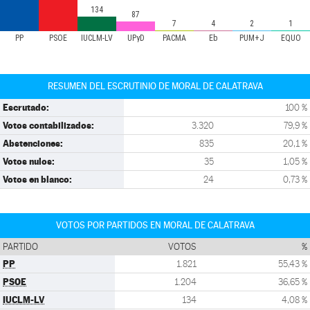
134
87
7
4
2
1
PP
PSOE
IUCLM-LV
UPyD
PACMA
Eb
PUM+J
EQUO
RESUMEN DEL ESCRUTINIO DE MORAL DE CALATRAVA
Escrutado:
100 %
Votos contabilizados:
3.320
79,9 %
Abstenciones:
835
20,1 %
Votos nulos:
35
1,05 %
Votos en blanco:
24
0,73 %
VOTOS POR PARTIDOS EN MORAL DE CALATRAVA
PARTIDO
VOTOS
%
PP
1.821
55,43 %
PSOE
1.204
36,65 %
IUCLM-LV
134
4,08 %