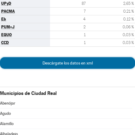
UPyD
87
2,65 %
PACMA
7
0,21 %
Eb
4
0,12 %
PUM+J
2
0,06 %
EQUO
1
0,03 %
CCD
1
0,03 %
Descárgate los datos en xml
Municipios de Ciudad Real
Abenójar
Agudo
Alamillo
Albaladejo