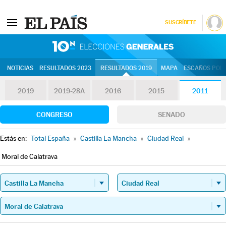
SUSCRÍBETE
10N | Eleccion
NOTICIAS
RESULTADOS 2023
RESULTADOS 2019
MAPA
ESCAÑOS POR 
2019
2019-28A
2016
2015
2011
CONGRESO
SENADO
Estás en:
Total España
»
Castilla La Mancha
»
Ciudad Real
»
Moral de Calatrava