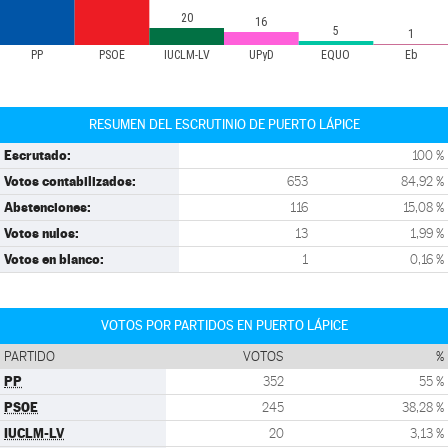
20
16
5
1
PP
PSOE
IUCLM-LV
UPyD
EQUO
Eb
RESUMEN DEL ESCRUTINIO DE PUERTO LÁPICE
Escrutado:
100 %
Votos contabilizados:
653
84,92 %
Abstenciones:
116
15,08 %
Votos nulos:
13
1,99 %
Votos en blanco:
1
0,16 %
VOTOS POR PARTIDOS EN PUERTO LÁPICE
PARTIDO
VOTOS
%
PP
352
55 %
PSOE
245
38,28 %
IUCLM-LV
20
3,13 %