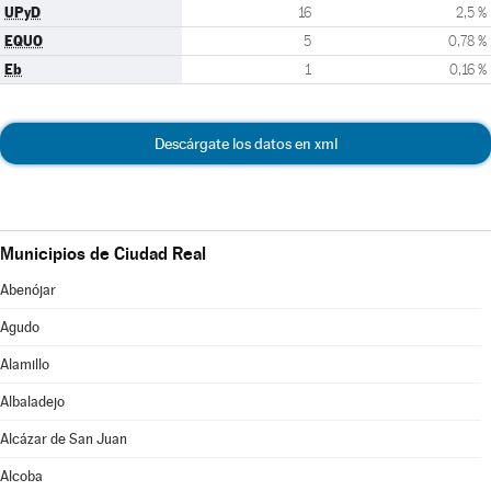
UPyD
16
2,5 %
EQUO
5
0,78 %
Eb
1
0,16 %
Descárgate los datos en xml
Municipios de Ciudad Real
Abenójar
Agudo
Alamillo
Albaladejo
Alcázar de San Juan
Alcoba