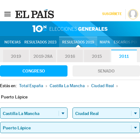
SUSCRÍBETE
10N | Eleccion
NOTICIAS
RESULTADOS 2023
RESULTADOS 2019
MAPA
ESCAÑOS POR 
2019
2019-28A
2016
2015
2011
CONGRESO
SENADO
Estás en:
Total España
»
Castilla La Mancha
»
Ciudad Real
»
Puerto Lápice