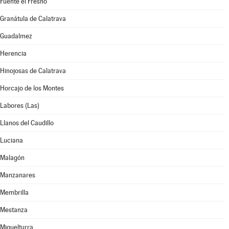
Fuente el Fresno
Granátula de Calatrava
Guadalmez
Herencia
Hinojosas de Calatrava
Horcajo de los Montes
Labores (Las)
Llanos del Caudillo
Luciana
Malagón
Manzanares
Membrilla
Mestanza
Miguelturra