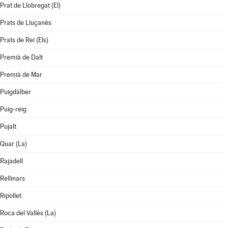
Prat de Llobregat (El)
Prats de Lluçanès
Prats de Rei (Els)
Premià de Dalt
Premià de Mar
Puigdàlber
Puig-reig
Pujalt
Quar (La)
Rajadell
Rellinars
Ripollet
Roca del Vallès (La)