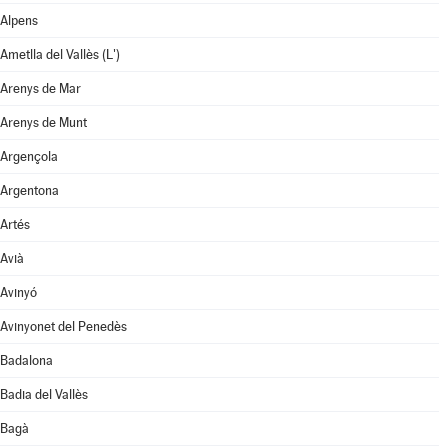
Alpens
Ametlla del Vallès (L')
Arenys de Mar
Arenys de Munt
Argençola
Argentona
Artés
Avià
Avinyó
Avinyonet del Penedès
Badalona
Badia del Vallès
Bagà