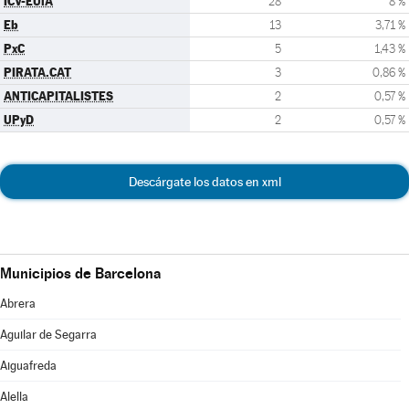
ICV-EUiA
28
8 %
Eb
13
3,71 %
PxC
5
1,43 %
PIRATA.CAT
3
0,86 %
ANTICAPITALISTES
2
0,57 %
UPyD
2
0,57 %
Descárgate los datos en xml
Municipios de Barcelona
Abrera
Aguilar de Segarra
Aiguafreda
Alella