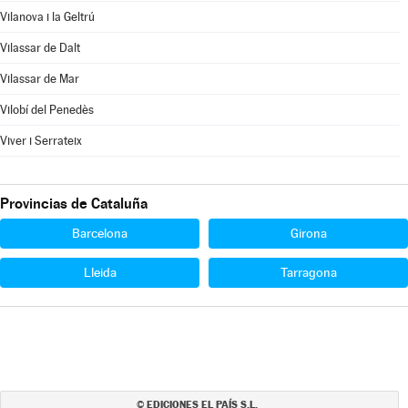
Vilanova i la Geltrú
Vilassar de Dalt
Vilassar de Mar
Vilobí del Penedès
Viver i Serrateix
Provincias de Cataluña
Barcelona
Girona
Lleida
Tarragona
EDICIONES EL PAÍS S.L.
©