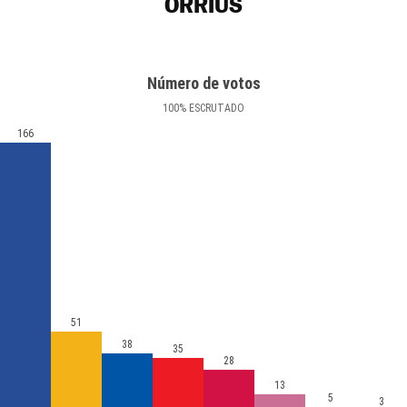
ÒRRIUS
Número de votos
100
%
ESCRUTADO
166
51
38
35
28
13
5
3