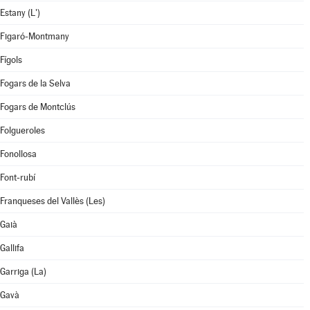
Estany (L')
Figaró-Montmany
Fígols
Fogars de la Selva
Fogars de Montclús
Folgueroles
Fonollosa
Font-rubí
Franqueses del Vallès (Les)
Gaià
Gallifa
Garriga (La)
Gavà