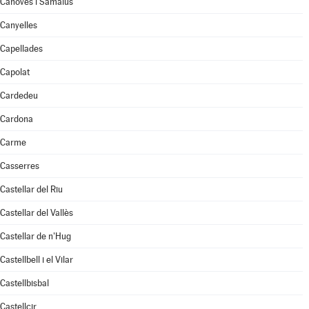
Cànoves i Samalús
Canyelles
Capellades
Capolat
Cardedeu
Cardona
Carme
Casserres
Castellar del Riu
Castellar del Vallès
Castellar de n'Hug
Castellbell i el Vilar
Castellbisbal
Castellcir