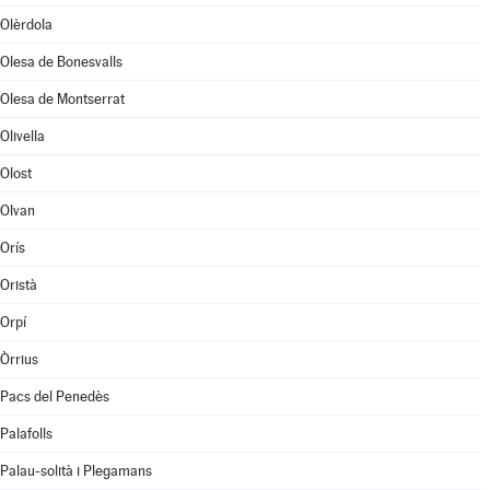
Olèrdola
Olesa de Bonesvalls
Olesa de Montserrat
Olivella
Olost
Olvan
Orís
Oristà
Orpí
Òrrius
Pacs del Penedès
Palafolls
Palau-solità i Plegamans