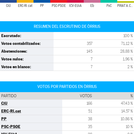
CiU
ERC-RI.cat
PP
PSC-PSOE
ICV-EUiA
Eb
PxC
PIRATA.CAT
RESUMEN DEL ESCRUTINIO DE ÒRRIUS
Escrutado:
100 %
Votos contabilizados:
357
71,12 %
Abstenciones:
145
28,88 %
Votos nulos:
7
1,96 %
Votos en blanco:
7
2 %
VOTOS POR PARTIDOS EN ÒRRIUS
PARTIDO
VOTOS
%
CiU
166
47,43 %
ERC-RI.cat
51
14,57 %
PP
38
10,86 %
PSC-PSOE
35
10 %