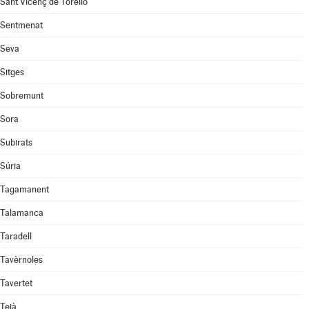
Sant Vicenç de Torelló
Sentmenat
Seva
Sitges
Sobremunt
Sora
Subirats
Súria
Tagamanent
Talamanca
Taradell
Tavèrnoles
Tavertet
Teià