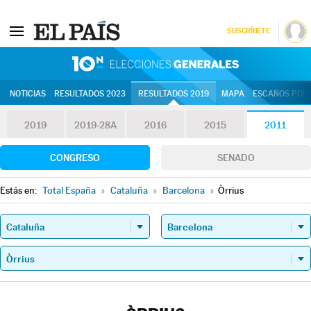
SUSCRÍBETE
10N | Eleccion
NOTICIAS
RESULTADOS 2023
RESULTADOS 2019
MAPA
ESCAÑOS POR 
2019
2019-28A
2016
2015
2011
CONGRESO
SENADO
Estás en:
Total España
»
Cataluña
»
Barcelona
»
Òrrius