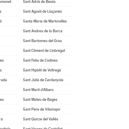
amenet
Sant Adrià de Besòs
s
Sant Agustí de Lluçanès
ó
Santa Maria de Martorelles
Sant Andreu de la Barca
Sant Bartomeu del Grau
Sant Climent de Llobregat
res
Sant Feliu de Codines
s
Sant Hipòlit de Voltregà
rrada
Sant Julià de Cerdanyola
Sant Martí d'Albars
les
Sant Mateu de Bages
Sant Pere de Vilamajor
ra
Sant Quirze del Vallès
ardiola
Sant Vicenç de Castellet