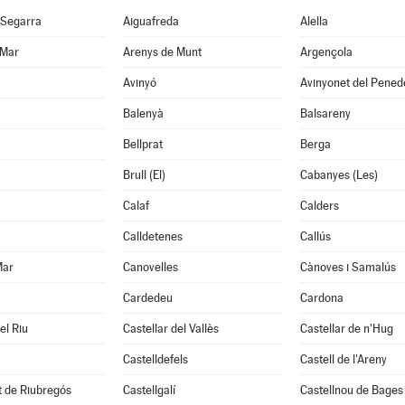
 Segarra
Aiguafreda
Alella
 Mar
Arenys de Munt
Argençola
Avinyó
Avinyonet del Pened
Balenyà
Balsareny
Bellprat
Berga
Brull (El)
Cabanyes (Les)
Calaf
Calders
Calldetenes
Callús
Mar
Canovelles
Cànoves i Samalús
Cardedeu
Cardona
el Riu
Castellar del Vallès
Castellar de n'Hug
Castelldefels
Castell de l'Areny
it de Riubregós
Castellgalí
Castellnou de Bages