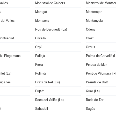
Vallès
Monistrol de Calders
Monistrol de Montse
u
Montgat
Montmajor
del Vallès
Montseny
Muntanyola
Nou de Berguedà (La)
Òdena
ontserrat
Olivella
Olost
Orpí
Òrrius
tà i Plegamans
Pallejà
Palma de Cervelló (L
Piera
Pineda de Mar
llet (La)
Polinyà
Pont de Vilomara i Ro
luçanès
Prats de Rei (Els)
Premià de Dalt
Pujalt
Quar (La)
Roca del Vallès (La)
Roda de Ter
t
Sabadell
Sagàs