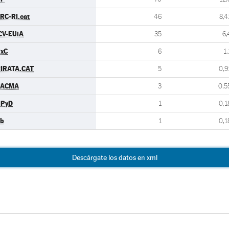
RC-RI.cat
46
8,4
CV-EUiA
35
6,
xC
6
1,
IRATA.CAT
5
0,9
PACMA
3
0,5
UPyD
1
0,1
b
1
0,1
Descárgate los datos en xml