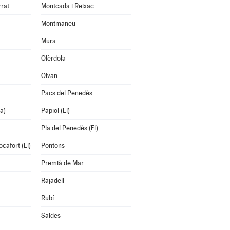
rrat
Montcada i Reixac
Montmaneu
Mura
Olèrdola
Olvan
Pacs del Penedès
a)
Papiol (El)
Pla del Penedès (El)
cafort (El)
Pontons
Premià de Mar
Rajadell
Rubí
Saldes