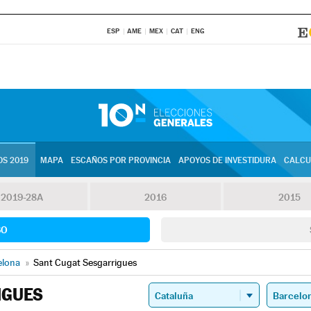
ESP
AME
MEX
CAT
ENG
S 2019
MAPA
ESCAÑOS POR PROVINCIA
APOYOS DE INVESTIDURA
CALCU
2019-28A
2016
2015
SO
elona
»
Sant Cugat Sesgarrigues
IGUES