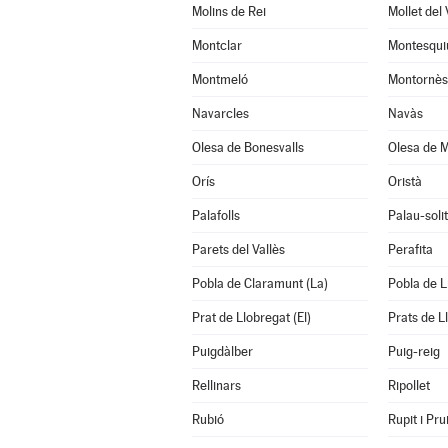
Molins de Rei
Mollet del 
Montclar
Montesqui
Montmeló
Montornès 
Navarcles
Navàs
Olesa de Bonesvalls
Olesa de M
Orís
Oristà
Palafolls
Palau-soli
Parets del Vallès
Perafita
Pobla de Claramunt (La)
Pobla de Li
Prat de Llobregat (El)
Prats de L
Puigdàlber
Puig-reig
Rellinars
Ripollet
Rubió
Rupit i Prui