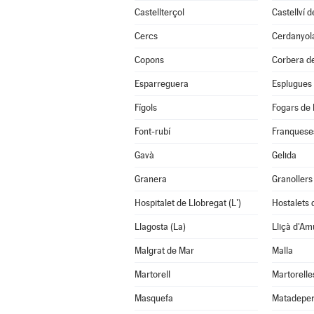
Castellterçol
Castellví 
Cercs
Cerdanyola
Copons
Corbera de
Esparreguera
Esplugues 
Fígols
Fogars de 
Font-rubí
Franqueses
Gavà
Gelida
Granera
Granollers
Hospitalet de Llobregat (L')
Hostalets d
Llagosta (La)
Lliçà d'Am
Malgrat de Mar
Malla
Martorell
Martorelle
Masquefa
Matadepe