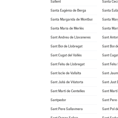
Sallent
Santa Cecí
Santa Eugènia de Berga
Santa Eulà
Santa Margarida de Montbui
Santa Marg
Santa Maria de Merlès
Santa Mari
Sant Andreu de Llavaneres
Sant Anton
Sant Boi de Llobregat
Sant Boi d
Sant Cugat del Vallès
Sant Cuga
Sant Feliu de Llobregat
Sant Feliu
Sant Iscle de Vallalta
Sant Jaum
Sant Julià de Vilatorta
Sant Just
Sant Martí de Centelles
Sant Martí
Santpedor
Sant Pere 
Sant Pere Sallavinera
Sant Pol d
Sant Quirze Safaja
Sant Sadur