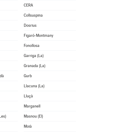
CERA
Collsuspina
Dosrius
Figaró-Montmany
Fonollosa
Garriga (La)
Granada (La)
edà
Gurb
Llacuna (La)
Lluçà
Marganell
Les)
Masnou (El)
Moià