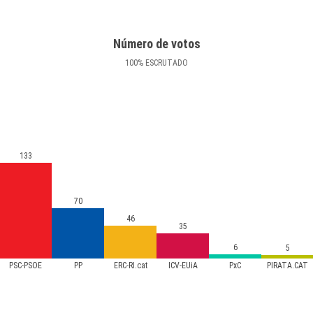
Número de votos
100
%
ESCRUTADO
133
70
46
35
6
5
PSC-PSOE
PP
ERC-RI.cat
ICV-EUiA
PxC
PIRATA.CAT