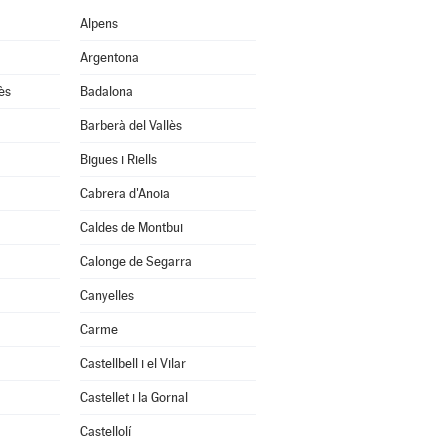
Alpens
Argentona
ès
Badalona
Barberà del Vallès
Bigues i Riells
Cabrera d'Anoia
Caldes de Montbui
Calonge de Segarra
Canyelles
Carme
Castellbell i el Vilar
Castellet i la Gornal
Castellolí