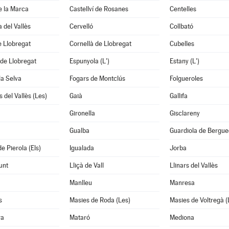
de la Marca
Castellví de Rosanes
Centelles
 del Vallès
Cervelló
Collbató
 Llobregat
Cornellà de Llobregat
Cubelles
de Llobregat
Espunyola (L')
Estany (L')
la Selva
Fogars de Montclús
Folgueroles
 del Vallès (Les)
Gaià
Gallifa
Gironella
Gisclareny
Gualba
Guardiola de Bergu
e Pierola (Els)
Igualada
Jorba
unt
Lliçà de Vall
Llinars del Vallès
Manlleu
Manresa
s
Masies de Roda (Les)
Masies de Voltregà (
ra
Mataró
Mediona