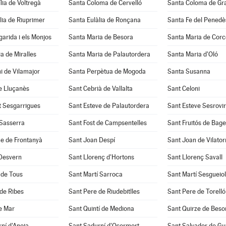
lia de Voltregà
Santa Coloma de Cervelló
Santa Coloma de Gr
lia de Riuprimer
Santa Eulàlia de Ronçana
Santa Fe del Penedè
arida i els Monjos
Santa Maria de Besora
Santa Maria de Corc
a de Miralles
Santa Maria de Palautordera
Santa Maria d'Oló
i de Vilamajor
Santa Perpètua de Mogoda
Santa Susanna
e Lluçanès
Sant Cebrià de Vallalta
Sant Celoni
t Sesgarrigues
Sant Esteve de Palautordera
Sant Esteve Sesrovi
 Sasserra
Sant Fost de Campsentelles
Sant Fruitós de Bage
e de Frontanyà
Sant Joan Despí
Sant Joan de Vilato
 Desvern
Sant Llorenç d'Hortons
Sant Llorenç Savall
 de Tous
Sant Martí Sarroca
Sant Martí Sesgueio
de Ribes
Sant Pere de Riudebitlles
Sant Pere de Torelló
e Mar
Sant Quintí de Mediona
Sant Quirze de Beso
ní d'Anoia
Sant Sadurní d'Osormort
Sant Salvador de Gu