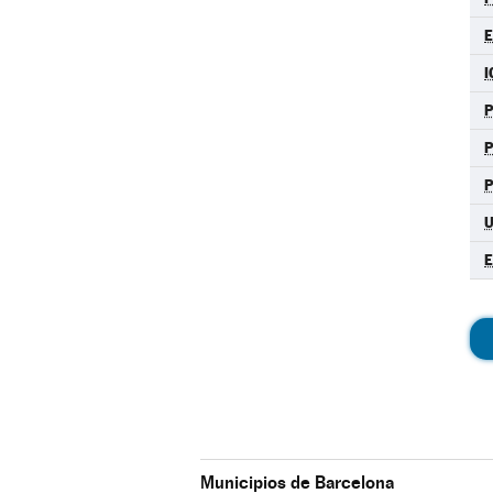
E
I
P
P
E
Municipios de Barcelona