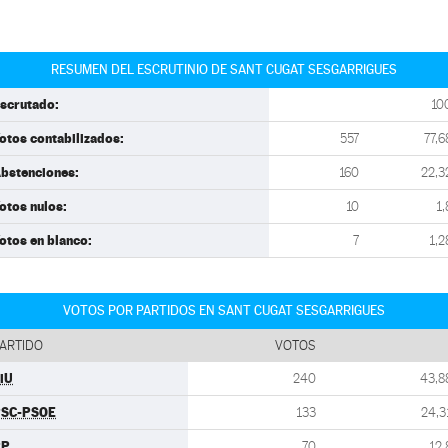
RESUMEN DEL ESCRUTINIO DE SANT CUGAT SESGARRIGUES
scrutado:
10
otos contabilizados:
557
77,6
bstenciones:
160
22,3
otos nulos:
10
1,
otos en blanco:
7
1,2
VOTOS POR PARTIDOS EN SANT CUGAT SESGARRIGUES
ARTIDO
VOTOS
iU
240
43,8
SC-PSOE
133
24,3
PP
70
12,