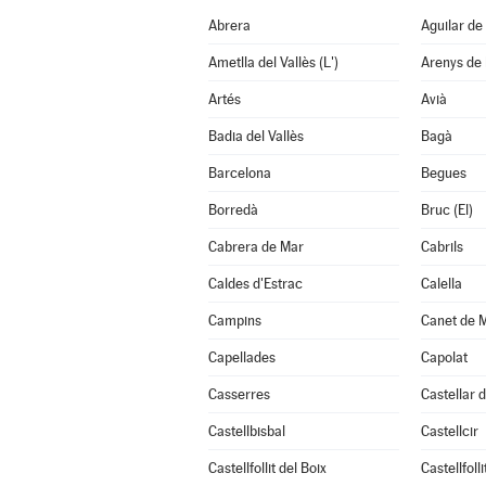
Abrera
Aguilar de
Ametlla del Vallès (L')
Arenys de
Artés
Avià
Badia del Vallès
Bagà
Barcelona
Begues
Borredà
Bruc (El)
Cabrera de Mar
Cabrils
Caldes d'Estrac
Calella
Campins
Canet de 
Capellades
Capolat
Casserres
Castellar d
Castellbisbal
Castellcir
Castellfollit del Boix
Castellfoll