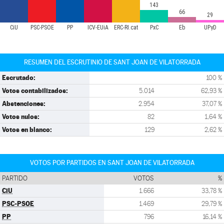
143
66
29
CiU
PSC-PSOE
PP
ICV-EUiA
ERC-RI.cat
PxC
Eb
UPyD
RESUMEN DEL ESCRUTINIO DE SANT JOAN DE VILATORRADA
Escrutado:
100 %
Votos contabilizados:
5.014
62,93 %
Abstenciones:
2.954
37,07 %
Votos nulos:
82
1,64 %
Votos en blanco:
129
2,62 %
VOTOS POR PARTIDOS EN SANT JOAN DE VILATORRADA
PARTIDO
VOTOS
%
CiU
1.666
33,78 %
PSC-PSOE
1.469
29,79 %
PP
796
16,14 %