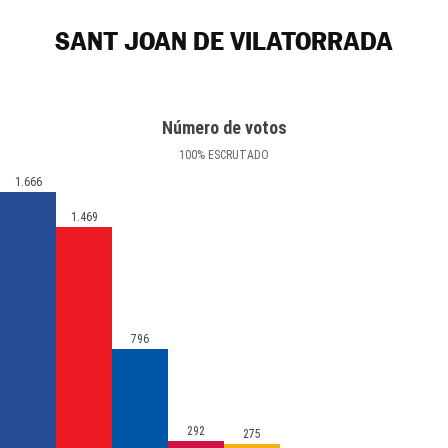
SANT JOAN DE VILATORRADA
Número de votos
100
%
ESCRUTADO
1.666
1.469
796
292
275