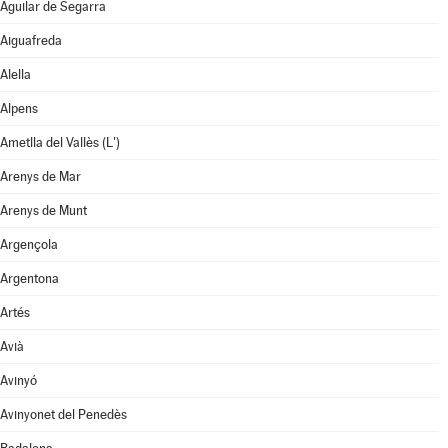
Aguilar de Segarra
Aiguafreda
Alella
Alpens
Ametlla del Vallès (L')
Arenys de Mar
Arenys de Munt
Argençola
Argentona
Artés
Avià
Avinyó
Avinyonet del Penedès