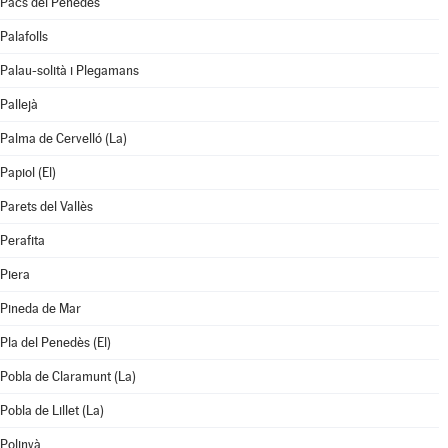
Pacs del Penedès
Palafolls
Palau-solità i Plegamans
Pallejà
Palma de Cervelló (La)
Papiol (El)
Parets del Vallès
Perafita
Piera
Pineda de Mar
Pla del Penedès (El)
Pobla de Claramunt (La)
Pobla de Lillet (La)
Polinyà