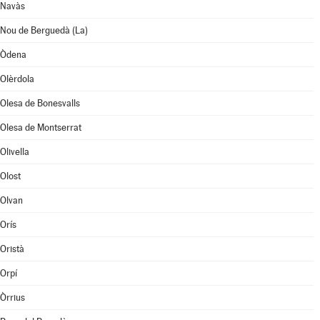
Navàs
Nou de Berguedà (La)
Òdena
Olèrdola
Olesa de Bonesvalls
Olesa de Montserrat
Olivella
Olost
Olvan
Orís
Oristà
Orpí
Òrrius