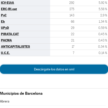
ICV-EUiA
292
5,92 %
ERC-RI.cat
275
5,58 %
PxC
143
2,9 %
Eb
66
1,34 %
UPyD
29
0,59 %
PIRATA.CAT
22
0,45 %
PACMA
21
0,43 %
ANTICAPITALISTES
17
0,34 %
U.C.E.
7
0,14 %
Descárgate los datos en xml
Municipios de Barcelona
Abrera