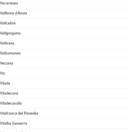
Vacarisses
Vallbona d'Anoia
Vallcebre
Vallgorguina
Vallirana
Vallromanes
Veciana
Vic
Vilada
Viladecans
Viladecavalls
Vilafranca del Penedès
Vilalba Sasserra