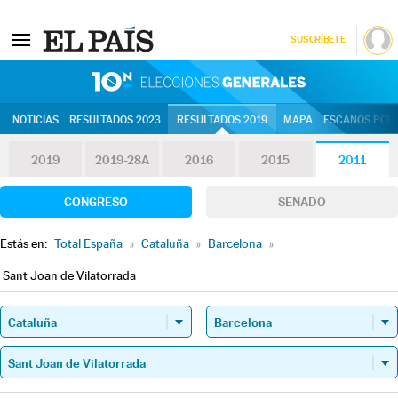
SUSCRÍBETE
10N | Eleccion
NOTICIAS
RESULTADOS 2023
RESULTADOS 2019
MAPA
ESCAÑOS POR 
2019
2019-28A
2016
2015
2011
CONGRESO
SENADO
Estás en:
Total España
»
Cataluña
»
Barcelona
»
Sant Joan de Vilatorrada