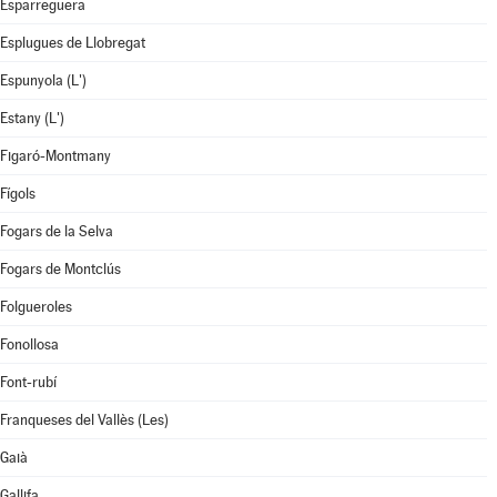
Esparreguera
Esplugues de Llobregat
Espunyola (L')
Estany (L')
Figaró-Montmany
Fígols
Fogars de la Selva
Fogars de Montclús
Folgueroles
Fonollosa
Font-rubí
Franqueses del Vallès (Les)
Gaià
Gallifa