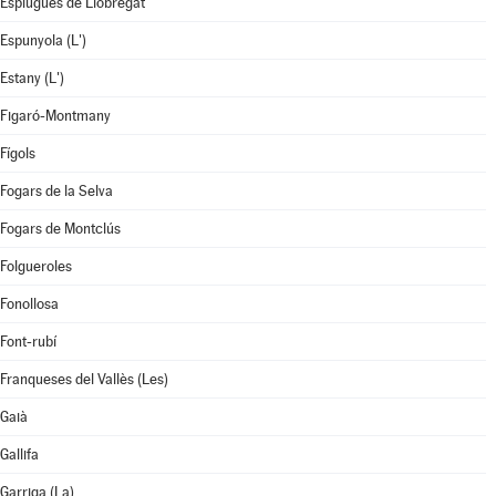
Esplugues de Llobregat
Espunyola (L')
Estany (L')
Figaró-Montmany
Fígols
Fogars de la Selva
Fogars de Montclús
Folgueroles
Fonollosa
Font-rubí
Franqueses del Vallès (Les)
Gaià
Gallifa
Garriga (La)