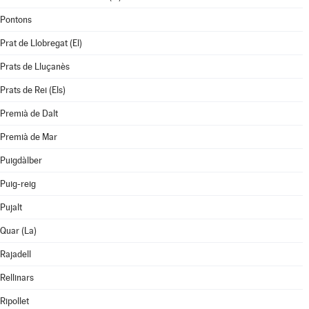
Pontons
Prat de Llobregat (El)
Prats de Lluçanès
Prats de Rei (Els)
Premià de Dalt
Premià de Mar
Puigdàlber
Puig-reig
Pujalt
Quar (La)
Rajadell
Rellinars
Ripollet