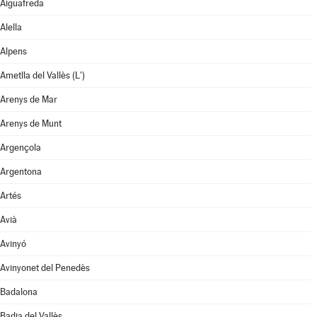
Aiguafreda
Alella
Alpens
Ametlla del Vallès (L')
Arenys de Mar
Arenys de Munt
Argençola
Argentona
Artés
Avià
Avinyó
Avinyonet del Penedès
Badalona
Badia del Vallès