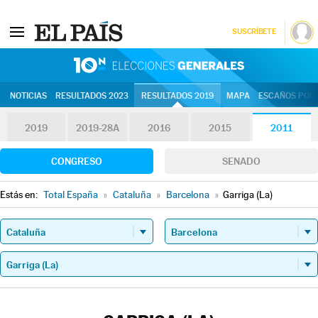
SUSCRÍBETE
10N | Eleccion
NOTICIAS
RESULTADOS 2023
RESULTADOS 2019
MAPA
ESCAÑOS POR 
2019
2019-28A
2016
2015
2011
CONGRESO
SENADO
Estás en:
Total España
»
Cataluña
»
Barcelona
»
Garriga (La)