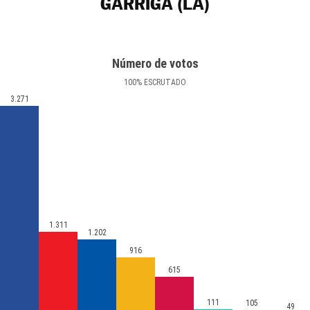
GARRIGA (LA)
Número de votos
100
%
ESCRUTADO
3.271
1.311
1.202
916
615
111
105
49