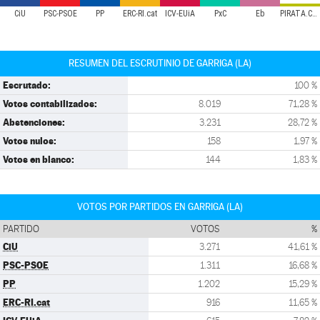
CiU
PSC-PSOE
PP
ERC-RI.cat
ICV-EUiA
PxC
Eb
PIRATA.CAT
RESUMEN DEL ESCRUTINIO DE GARRIGA (LA)
Escrutado:
100 %
Votos contabilizados:
8.019
71,28 %
Abstenciones:
3.231
28,72 %
Votos nulos:
158
1,97 %
Votos en blanco:
144
1,83 %
VOTOS POR PARTIDOS EN GARRIGA (LA)
PARTIDO
VOTOS
%
CiU
3.271
41,61 %
PSC-PSOE
1.311
16,68 %
PP
1.202
15,29 %
ERC-RI.cat
916
11,65 %