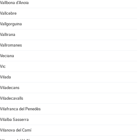
Vallbona d'Anoia
Vallcebre
Vallgorguina
Vallirana
Vallromanes
Veciana
Vic
Vilada
Viladecans
Viladecavalls
Vilafranca del Penedès
Vilalba Sasserra
Vilanova del Camí