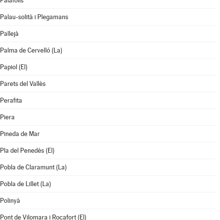
Palafolls
Palau-solità i Plegamans
Pallejà
Palma de Cervelló (La)
Papiol (El)
Parets del Vallès
Perafita
Piera
Pineda de Mar
Pla del Penedès (El)
Pobla de Claramunt (La)
Pobla de Lillet (La)
Polinyà
Pont de Vilomara i Rocafort (El)