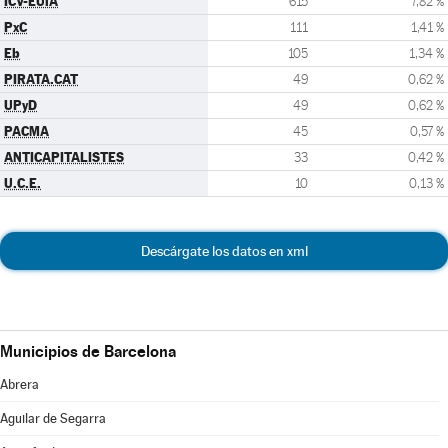
ICV-EUiA
615
7,82 %
PxC
111
1,41 %
Eb
105
1,34 %
PIRATA.CAT
49
0,62 %
UPyD
49
0,62 %
PACMA
45
0,57 %
ANTICAPITALISTES
33
0,42 %
U.C.E.
10
0,13 %
Descárgate los datos en xml
Municipios de Barcelona
Abrera
Aguilar de Segarra