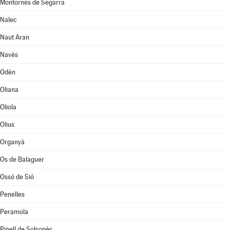
Montornès de Segarra
Nalec
Naut Aran
Navès
Odèn
Oliana
Oliola
Olius
Organyà
Os de Balaguer
Ossó de Sió
Penelles
Peramola
Pinell de Solsonès