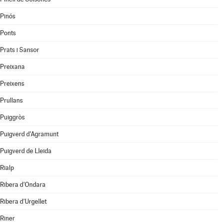
Pinós
Ponts
Prats i Sansor
Preixana
Preixens
Prullans
Puiggròs
Puigverd d'Agramunt
Puigverd de Lleida
Rialp
Ribera d'Ondara
Ribera d'Urgellet
Riner