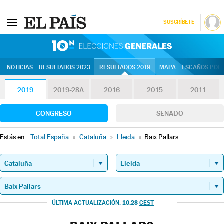
SUSCRÍBETE
10N | Eleccion
NOTICIAS
RESULTADOS 2023
RESULTADOS 2019
MAPA
ESCAÑOS POR 
2019
2019-28A
2016
2015
2011
CONGRESO
SENADO
Estás en:
Total España
»
Cataluña
»
Lleida
»
Baix Pallars
10.28
ÚLTIMA ACTUALIZACIÓN:
CEST