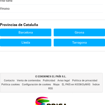
Vila-sana
Vinaixa
Provincias de Cataluña
Barcelona
Girona
Lleida
Tarragona
EDICIONES EL PAÍS S.L.
©
Contacto
Venta de contenidos
Publicidad
Aviso legal
Política de privacidad
Política cookies
Configuración de cookies
Mapa
EL PAÍS en KIOSKOyMÁS
Índice
RSS