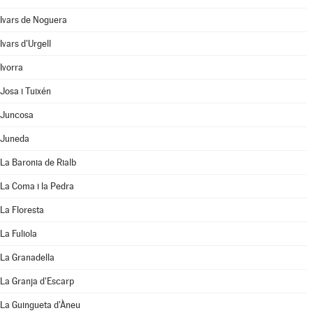
Ivars de Noguera
Ivars d'Urgell
Ivorra
Josa i Tuixén
Juncosa
Juneda
La Baronia de Rialb
La Coma i la Pedra
La Floresta
La Fuliola
La Granadella
La Granja d'Escarp
La Guingueta d'Àneu