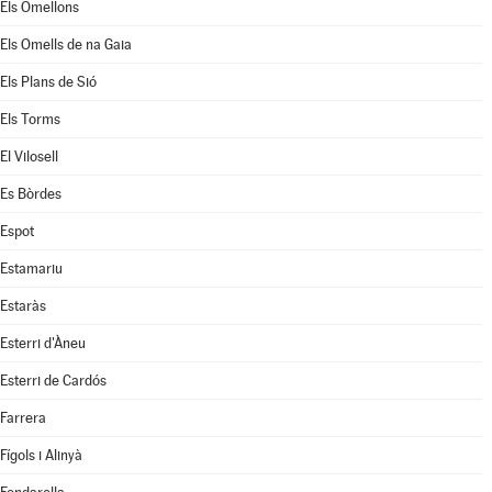
Els Omellons
Els Omells de na Gaia
Els Plans de Sió
Els Torms
El Vilosell
Es Bòrdes
Espot
Estamariu
Estaràs
Esterri d'Àneu
Esterri de Cardós
Farrera
Fígols i Alinyà