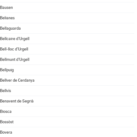
Bausen
Belianes
Bellaguarda
Bellcaire d'Urgell
Bell-lloc d'Urgell
Bellmunt d'Urgell
Bellpuig
Bellver de Cerdanya
Bellvís
Benavent de Segrià
Biosca
Bossòst
Bovera