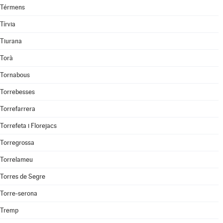
Térmens
Tírvia
Tiurana
Torà
Tornabous
Torrebesses
Torrefarrera
Torrefeta i Florejacs
Torregrossa
Torrelameu
Torres de Segre
Torre-serona
Tremp