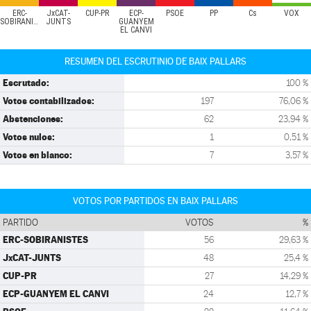
ERC-
JxCAT-
CUP-PR
ECP-
PSOE
PP
Cs
VOX
SOBIRANISTES
JUNTS
GUANYEM
EL CANVI
RESUMEN DEL ESCRUTINIO DE BAIX PALLARS
Escrutado:
100 %
Votos contabilizados:
197
76,06 %
Abstenciones:
62
23,94 %
Votos nulos:
1
0,51 %
Votos en blanco:
7
3,57 %
VOTOS POR PARTIDOS EN BAIX PALLARS
PARTIDO
VOTOS
%
ERC-SOBIRANISTES
56
29,63 %
JxCAT-JUNTS
48
25,4 %
CUP-PR
27
14,29 %
ECP-GUANYEM EL CANVI
24
12,7 %