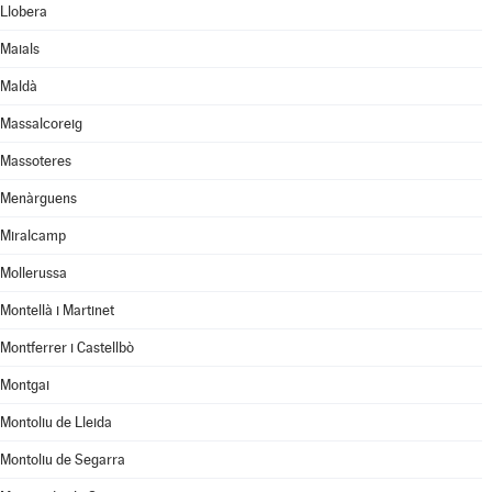
Llobera
Maials
Maldà
Massalcoreig
Massoteres
Menàrguens
Miralcamp
Mollerussa
Montellà i Martinet
Montferrer i Castellbò
Montgai
Montoliu de Lleida
Montoliu de Segarra