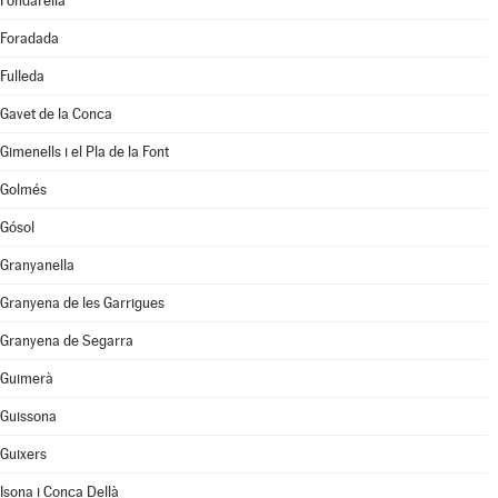
Fondarella
Foradada
Fulleda
Gavet de la Conca
Gimenells i el Pla de la Font
Golmés
Gósol
Granyanella
Granyena de les Garrigues
Granyena de Segarra
Guimerà
Guissona
Guixers
Isona i Conca Dellà