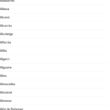
Albatàrrec
Albesa
Alcanó
Alcarràs
Alcoletge
Alfarràs
Alfés
Algerri
Alguaire
Alins
Almacelles
Almatret
Almenar
Alòs de Balaguer