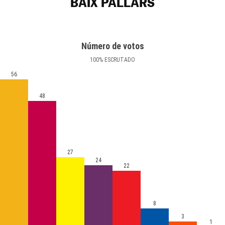
BAIX PALLARS
Número de votos
100
%
ESCRUTADO
56
48
27
24
22
8
3
1