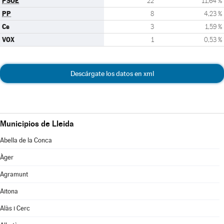
PSOE
22
11,64 %
PP
8
4,23 %
Cs
3
1,59 %
VOX
1
0,53 %
Descárgate los datos en xml
Municipios de Lleida
Abella de la Conca
Àger
Agramunt
Aitona
Alàs i Cerc