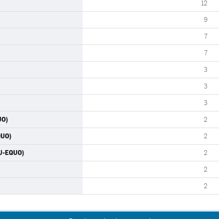
12
9
7
7
3
3
3
UO)
2
QUO)
2
IU-EQUO)
2
2
2