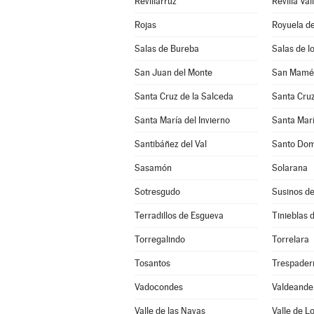
Revillarruz
Revilla Val
Rojas
Royuela de
Salas de Bureba
Salas de l
San Juan del Monte
San Mamés
Santa Cruz de la Salceda
Santa Cruz
Santa María del Invierno
Santa Marí
Santibáñez del Val
Santo Dom
Sasamón
Solarana
Sotresgudo
Susinos d
Terradillos de Esgueva
Tinieblas d
Torregalindo
Torrelara
Tosantos
Trespader
Vadocondes
Valdeande
Valle de las Navas
Valle de L