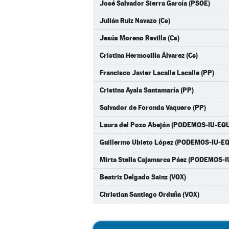
José Salvador Sierra García (PSOE)
Julián Ruiz Navazo (Cs)
Jesús Moreno Revilla (Cs)
Cristina Hermosilla Álvarez (Cs)
Francisco Javier Lacalle Lacalle (PP)
Cristina Ayala Santamaría (PP)
Salvador de Foronda Vaquero (PP)
Laura del Pozo Abejón (PODEMOS-IU-EQ
Guillermo Ubieto López (PODEMOS-IU-E
Mirta Stella Cajamarca Páez (PODEMOS-
Beatriz Delgado Sainz (VOX)
Christian Santiago Orduña (VOX)