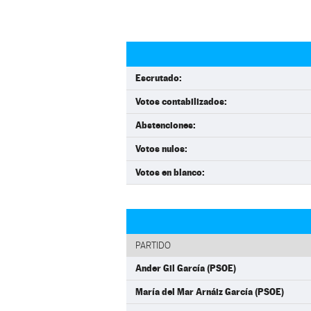
Escrutado:
Votos contabilizados:
Abstenciones:
Votos nulos:
Votos en blanco:
PARTIDO
Ander Gil García (PSOE)
María del Mar Arnáiz García (PSOE)