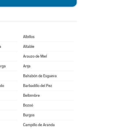
Albillos
a
Altable
Arauzo de Miel
erga
Arija
Bahabón de Esgueva
ado
Barbadillo del Pez
Belbimbre
Bozoó
Burgos
Campillo de Aranda