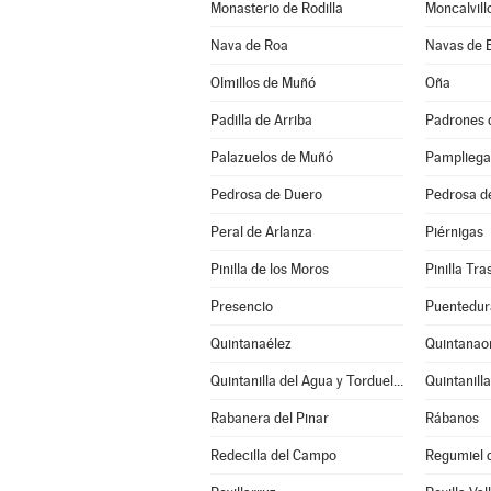
Monasterio de Rodilla
Moncalvill
Nava de Roa
Navas de 
Olmillos de Muñó
Oña
Padilla de Arriba
Padrones 
Palazuelos de Muñó
Pampliega
Pedrosa de Duero
Pedrosa d
Peral de Arlanza
Piérnigas
Pinilla de los Moros
Pinilla Tr
Presencio
Puentedur
Quintanaélez
Quintanao
Quintanilla del Agua y Tordueles
Quintanill
Rabanera del Pinar
Rábanos
Redecilla del Campo
Regumiel d