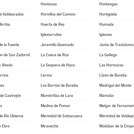
Hontanas
Hontangas
de Valdearados
Hornillos del Camino
Hortigüela
Arriba
Huerta de Rey
Humada
Iglesiarrubia
Iglesias
de la Fuente
Jaramillo Quemado
Junta de Traslaloma
ón de San Zadornil
La Cueva de Roa
La Gallega
 y Ahedo
La Sequera de Haza
Las Hormazas
arrios
Lerma
Llano de Bureba
ses
Los Barrios de Bureba
Madrigal del Monte
de Castrejón
Mambrillas de Lara
Mamolar
es
Medina de Pomar
Melgar de Fernamen
e Río Ubierna
Merindad de Sotoscueva
Merindad de Valdep
e Ebro
Miraveche
Modúbar de la Empa