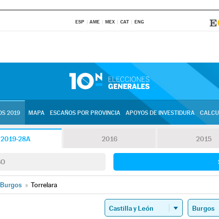
ESP
AME
MEX
CAT
ENG
S 2019
MAPA
ESCAÑOS POR PROVINCIA
APOYOS DE INVESTIDURA
CALCU
2019-28A
2016
2015
SO
Burgos
»
Torrelara