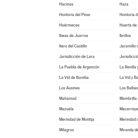
Hacinas
Haza
Hontoria del Pinar
Hontoria 
Huérmeces
Huerta de 
Ibeas de Juarros
Ibrillos
Itero del Castillo
Jaramillo 
Jurisdicción de Lara
Jurisdicci
La Puebla de Arganzón
La Revilla
La Vid de Bureba
La Vid y B
Los Ausines
Los Balba
Mahamud
Mambrilla 
Mazuela
Mecerrey
Merindad de Montija
Merindad d
Milagros
Miranda d