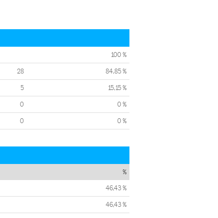
100 %
28
84,85 %
5
15,15 %
0
0 %
0
0 %
%
46,43 %
46,43 %