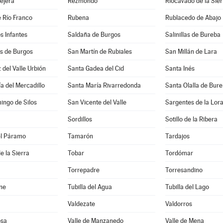
lejera
Rezmondo
Riocavado de la Sier
 Río Franco
Rubena
Rublacedo de Abajo
os Infantes
Saldaña de Burgos
Salinillas de Bureba
 de Burgos
San Martín de Rubiales
San Millán de Lara
 del Valle Urbión
Santa Gadea del Cid
Santa Inés
a del Mercadillo
Santa María Rivarredonda
Santa Olalla de Bur
ingo de Silos
San Vicente del Valle
Sargentes de la Lor
Sordillos
Sotillo de la Ribera
el Páramo
Tamarón
Tardajos
e la Sierra
Tobar
Tordómar
Torrepadre
Torresandino
ne
Tubilla del Agua
Tubilla del Lago
Valdezate
Valdorros
osa
Valle de Manzanedo
Valle de Mena