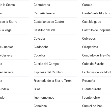
e la Sierra
Cantabrana
Carazo
jo
Cardeñajimeno
Cardeñuela Riopico
 de la Sierra
Castellanos de Castro
Castildelgado
e la Vega
Castrillo del Val
Castrillo de Riopisu
Cayuela
Cebrecos
e Juarros
Ciadoncha
Cillaperlata
e Cervera
Cogollos
Condado de Treviño
as
Cubillo del Campo
Cubo de Bureba
de Cervera
Espinosa del Camino
Espinosa de los Mon
ez
Fresneda de la Sierra Tirón
Fresneña
Rodilla
Frías
Fuentebureba
ndo
Fuentemolinos
Fuentenebro
Grisaleña
Gumiel de Izán