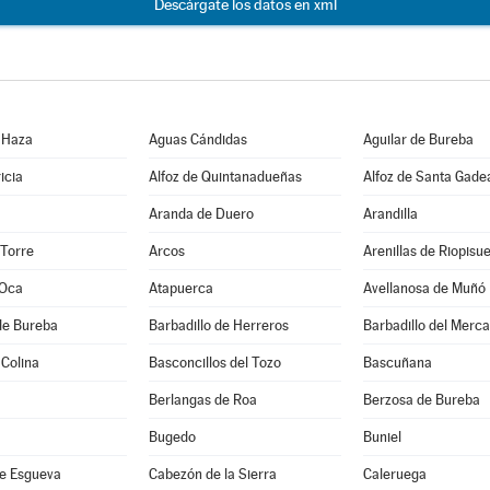
Descárgate los datos en xml
 Haza
Aguas Cándidas
Aguilar de Bureba
icia
Alfoz de Quintanadueñas
Alfoz de Santa Gade
Aranda de Duero
Arandilla
 Torre
Arcos
Arenillas de Riopisu
 Oca
Atapuerca
Avellanosa de Muñó
de Bureba
Barbadillo de Herreros
Barbadillo del Merc
 Colina
Basconcillos del Tozo
Bascuñana
Berlangas de Roa
Berzosa de Bureba
Bugedo
Buniel
e Esgueva
Cabezón de la Sierra
Caleruega