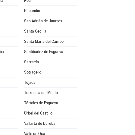
ra
Roa
Rucandio
San Adrián de Juarros
Santa Cecilia
Santa María del Campo
eba
Santibáñez de Esgueva
a
Sarracín
Sotragero
Tejada
Torrecilla del Monte
Tórtoles de Esgueva
Úrbel del Castillo
Vallarta de Bureba
Valle de Oca