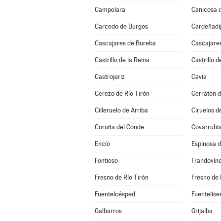
Campolara
Canicosa d
Carcedo de Burgos
Cardeñadi
Cascajares de Bureba
Cascajares
Castrillo de la Reina
Castrillo d
Castrojeriz
Cavia
Cerezo de Río Tirón
Cerratón d
Cilleruelo de Arriba
Ciruelos d
Coruña del Conde
Covarrubi
Encío
Espinosa 
Fontioso
Frandovín
Fresno de Río Tirón
Fresno de 
Fuentelcésped
Fuentelise
Galbarros
Grijalba