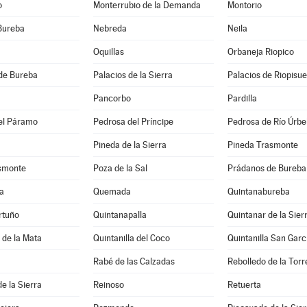
o
Monterrubio de la Demanda
Montorio
Bureba
Nebreda
Neila
Oquillas
Orbaneja Riopico
de Bureba
Palacios de la Sierra
Palacios de Riopisu
Pancorbo
Pardilla
el Páramo
Pedrosa del Príncipe
Pedrosa de Río Úrbe
Pineda de la Sierra
Pineda Trasmonte
asmonte
Poza de la Sal
Prádanos de Bureba
a
Quemada
Quintanabureba
rtuño
Quintanapalla
Quintanar de la Sier
a de la Mata
Quintanilla del Coco
Quintanilla San Garc
Rabé de las Calzadas
Rebolledo de la Torr
e la Sierra
Reinoso
Retuerta