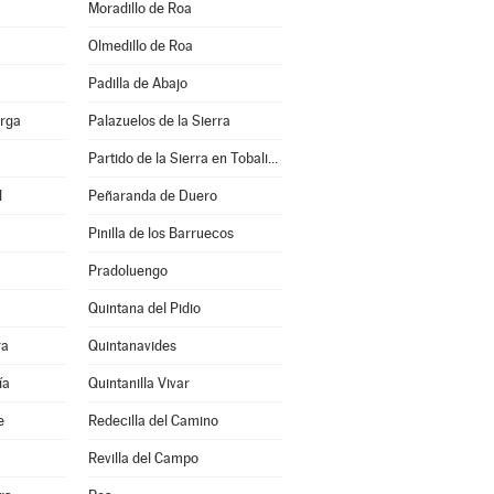
Moradillo de Roa
Olmedillo de Roa
Padilla de Abajo
erga
Palazuelos de la Sierra
Partido de la Sierra en Tobalina
l
Peñaranda de Duero
Pinilla de los Barruecos
Pradoluengo
Quintana del Pidio
ra
Quintanavides
ía
Quintanilla Vivar
e
Redecilla del Camino
Revilla del Campo