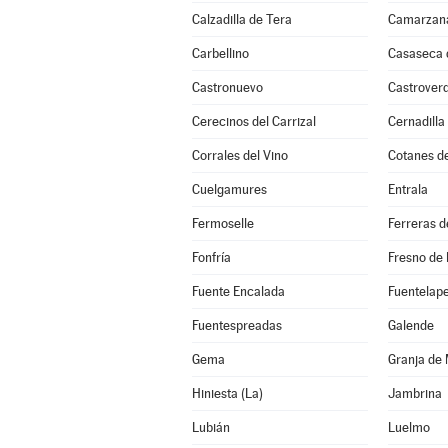
Calzadilla de Tera
Camarzana
Carbellino
Casaseca
Castronuevo
Castrover
Cerecinos del Carrizal
Cernadilla
Corrales del Vino
Cotanes d
Cuelgamures
Entrala
Fermoselle
Ferreras d
Fonfría
Fresno de 
Fuente Encalada
Fuentelap
Fuentespreadas
Galende
Gema
Granja de
Hiniesta (La)
Jambrina
Lubián
Luelmo