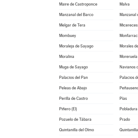
Maire de Castroponce
Malva
Manzanal del Barco
Manzanal d
Melgar de Tera
Micereces
Mombuey
Monfarrac
Moraleja de Sayago
Morales de
Moralina
Moreruela 
Muga de Sayago
Navianos 
Palacios del Pan
Palacios d
Peleas de Abajo
Peñausen
Perilla de Castro
Pías
Piñero (El)
Pobladura 
Pozuelo de Tábara
Prado
Quintanilla del Olmo
Quintanill