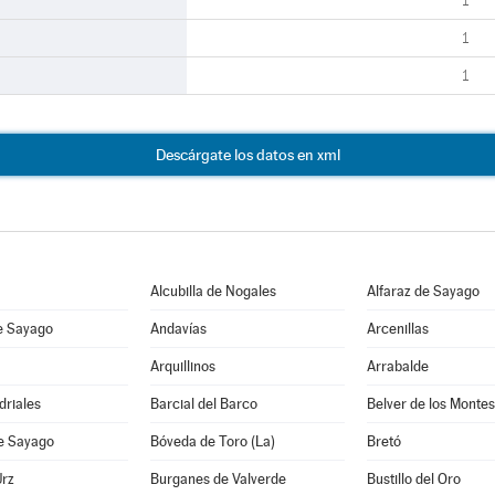
1
1
1
Descárgate los datos en xml
Alcubilla de Nogales
Alfaraz de Sayago
e Sayago
Andavías
Arcenillas
Arquillinos
Arrabalde
driales
Barcial del Barco
Belver de los Montes
de Sayago
Bóveda de Toro (La)
Bretó
Urz
Burganes de Valverde
Bustillo del Oro