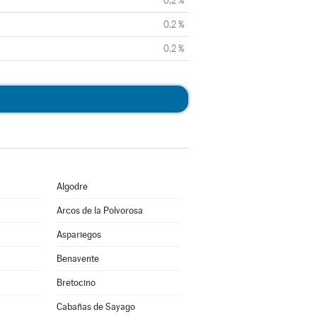
0,2 %
0,2 %
0,2 %
Algodre
Arcos de la Polvorosa
Aspariegos
Benavente
Bretocino
Cabañas de Sayago