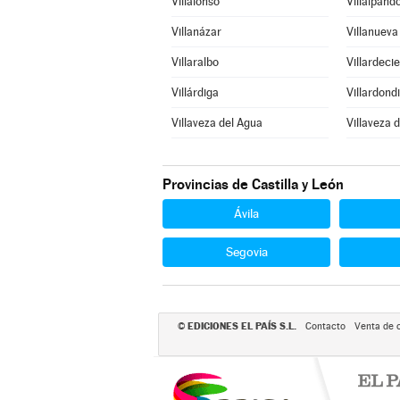
Villalonso
Villalpand
Villanázar
Villanuev
Villaralbo
Villardeci
Villárdiga
Villardond
Villaveza del Agua
Villaveza 
Provincias de Castilla y León
Ávila
Segovia
EDICIONES EL PAÍS S.L.
©
Contacto
Venta de 