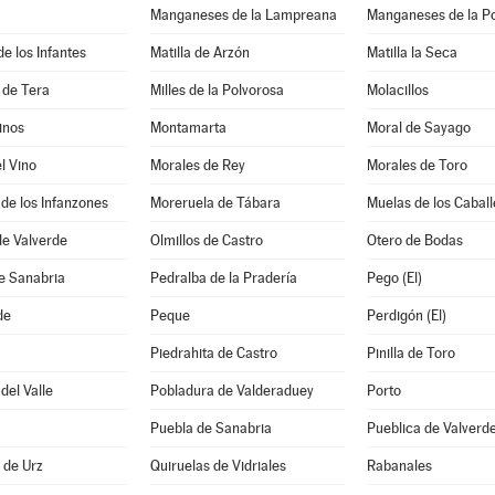
Manganeses de la Lampreana
Manganeses de la P
e los Infantes
Matilla de Arzón
Matilla la Seca
 de Tera
Milles de la Polvorosa
Molacillos
inos
Montamarta
Moral de Sayago
l Vino
Morales de Rey
Morales de Toro
de los Infanzones
Moreruela de Tábara
Muelas de los Caball
de Valverde
Olmillos de Castro
Otero de Bodas
e Sanabria
Pedralba de la Pradería
Pego (El)
de
Peque
Perdigón (El)
Piedrahita de Castro
Pinilla de Toro
del Valle
Pobladura de Valderaduey
Porto
Puebla de Sanabria
Pueblica de Valverd
a de Urz
Quiruelas de Vidriales
Rabanales