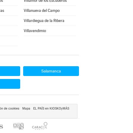
os
Villamor de los Escuderos
ras
Villanueva del Campo
Villardiegua de la Ribera
Villavendimio
Salamanca
ón de cookies
Mapa
EL PAÍS en KIOSKOyMÁS