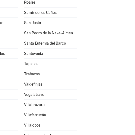
Roales
Samir de los Caños
ar
San Justo
San Pedro de la Nave-Almendra
Santa Eufemia del Barco
les
Santovenia
Tapioles
Trabazos
Valdefinjas
Vegalatrave
Villabrázaro
Villaferrueña
Villalobos