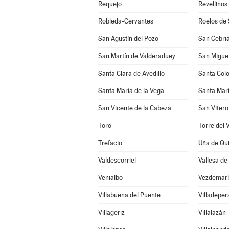
Requejo
Revellinos
Robleda-Cervantes
Roelos de
San Agustín del Pozo
San Cebriá
San Martín de Valderaduey
San Miguel
Santa Clara de Avedillo
Santa Col
Santa María de la Vega
Santa Marí
San Vicente de la Cabeza
San Vitero
Toro
Torre del V
Trefacio
Uña de Qu
Valdescorriel
Vallesa de
Venialbo
Vezdemar
Villabuena del Puente
Villadeper
Villageriz
Villalazán