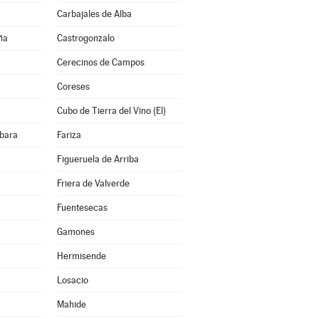
Carbajales de Alba
ña
Castrogonzalo
Cerecinos de Campos
Coreses
Cubo de Tierra del Vino (El)
bara
Fariza
Figueruela de Arriba
Friera de Valverde
Fuentesecas
Gamones
Hermisende
Losacio
Mahide