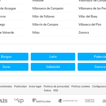
o
Villalube
Villamayor de Camp
a de Azoague
Villanueva de Campeán
Villanueva de las Pe
ervos
Villar de Fallaves
Villar del Buey
iego
Villarrín de Campos
Villaseco del Pan
de Valverde
Viñas
Zamora
Burgos
León
Palencia
Soria
Valladolid
Zamora
contenidos
Publicidad
Aviso legal
Política de privacidad
Política cookies
Configuraci
Índice
RSS