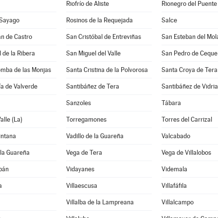
Riofrío de Aliste
Rionegro del Puente
 Sayago
Rosinos de la Requejada
Salce
n de Castro
San Cristóbal de Entreviñas
San Esteban del Mol
 de la Ribera
San Miguel del Valle
San Pedro de Ceque
omba de las Monjas
Santa Cristina de la Polvorosa
Santa Croya de Tera
a de Valverde
Santibáñez de Tera
Santibáñez de Vidria
Sanzoles
Tábara
alle (La)
Torregamones
Torres del Carrizal
intana
Vadillo de la Guareña
Valcabado
 la Guareña
Vega de Tera
Vega de Villalobos
bán
Vidayanes
Videmala
a
Villaescusa
Villafáfila
Villalba de la Lampreana
Villalcampo