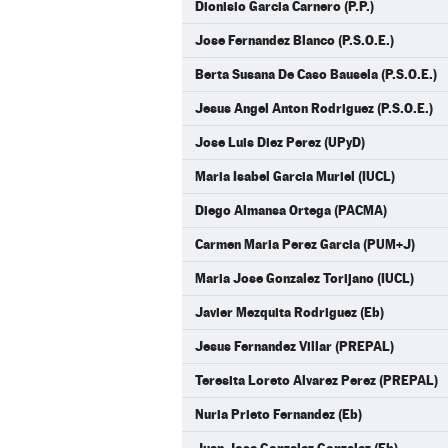
Dionisio Garcia Carnero (P.P.)
Jose Fernandez Blanco (P.S.O.E.)
Berta Susana De Caso Bausela (P.S.O.E.)
Jesus Angel Anton Rodriguez (P.S.O.E.)
Jose Luis Diez Perez (UPyD)
Maria Isabel Garcia Muriel (IUCL)
Diego Almansa Ortega (PACMA)
Carmen Maria Perez Garcia (PUM+J)
Maria Jose Gonzalez Torijano (IUCL)
Javier Mezquita Rodriguez (Eb)
Jesus Fernandez Villar (PREPAL)
Teresita Loreto Alvarez Perez (PREPAL)
Nuria Prieto Fernandez (Eb)