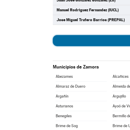
Juan Jose Gonzalez Gonzalez (Eb)
Manuel Rodriguez Fernandez (IUCL)
Jose Miguel Trufero Barrios (PREPAL)
Municipios de Zamora
Abezames
Alcañices
Almaraz de Duero
Almeida d
Argañín
Argujillo
Asturianos
Ayoó de Vi
Benegiles
Bermillo 
Brime de Sog
Brime de 