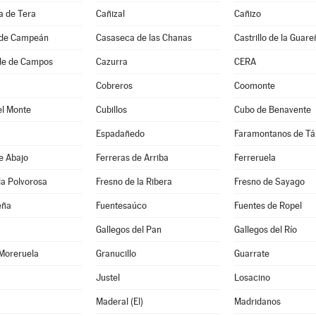
 de Tera
Cañizal
Cañizo
 de Campeán
Casaseca de las Chanas
Castrillo de la Guare
de de Campos
Cazurra
CERA
Cobreros
Coomonte
el Monte
Cubillos
Cubo de Benavente
Espadañedo
Faramontanos de Tá
e Abajo
Ferreras de Arriba
Ferreruela
la Polvorosa
Fresno de la Ribera
Fresno de Sayago
eña
Fuentesaúco
Fuentes de Ropel
Gallegos del Pan
Gallegos del Río
 Moreruela
Granucillo
Guarrate
Justel
Losacino
Maderal (El)
Madridanos