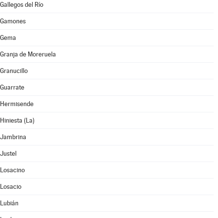
Gallegos del Río
Gamones
Gema
Granja de Moreruela
Granucillo
Guarrate
Hermisende
Hiniesta (La)
Jambrina
Justel
Losacino
Losacio
Lubián