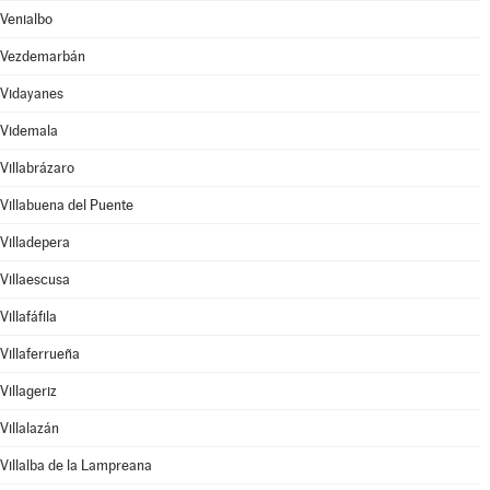
Venialbo
Vezdemarbán
Vidayanes
Videmala
Villabrázaro
Villabuena del Puente
Villadepera
Villaescusa
Villafáfila
Villaferrueña
Villageriz
Villalazán
Villalba de la Lampreana