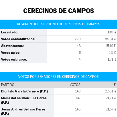
CERECINOS DE CAMPOS
RESUMEN DEL ESCRUTINIO DE CERECINOS DE CAMPOS
Escrutado:
100 %
Votos contabilizados:
240
84,81 %
Abstenciones:
43
15,19 %
Votos nulos:
6
2,5 %
Votos en blanco:
4
1,71 %
VOTOS POR SENADORES EN CERECINOS DE CAMPOS
PARTIDO
VOTOS
%
Dionisio Garcia Carnero (P.P.)
149
22,01 %
Maria del Carmen Luis Heras
147
21,71 %
(P.P.)
Jesus Andres Sedano Perez
146
21,57 %
(P.P.)