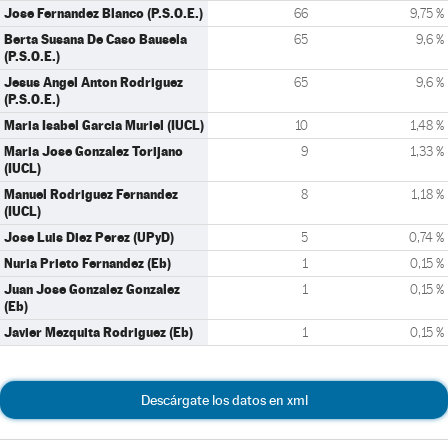
Jose Fernandez Blanco (P.S.O.E.)
66
9,75 %
Berta Susana De Caso Bausela
65
9,6 %
(P.S.O.E.)
Jesus Angel Anton Rodriguez
65
9,6 %
(P.S.O.E.)
Maria Isabel Garcia Muriel (IUCL)
10
1,48 %
Maria Jose Gonzalez Torijano
9
1,33 %
(IUCL)
Manuel Rodriguez Fernandez
8
1,18 %
(IUCL)
Jose Luis Diez Perez (UPyD)
5
0,74 %
Nuria Prieto Fernandez (Eb)
1
0,15 %
Juan Jose Gonzalez Gonzalez
1
0,15 %
(Eb)
Javier Mezquita Rodriguez (Eb)
1
0,15 %
Descárgate los datos en xml