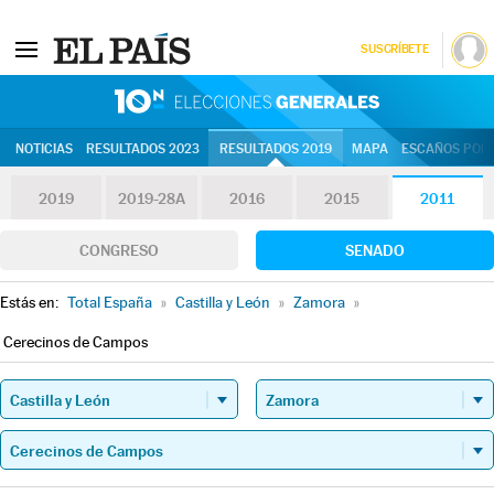
SUSCRÍBETE
10N | Eleccion
NOTICIAS
RESULTADOS 2023
RESULTADOS 2019
MAPA
ESCAÑOS POR 
2019
2019-28A
2016
2015
2011
CONGRESO
SENADO
Estás en:
Total España
»
Castilla y León
»
Zamora
»
Cerecinos de Campos