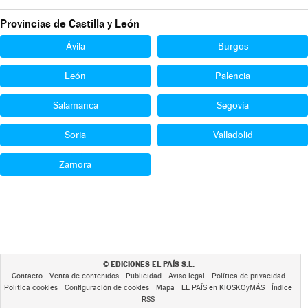
Provincias de Castilla y León
Ávila
Burgos
León
Palencia
Salamanca
Segovia
Soria
Valladolid
Zamora
EDICIONES EL PAÍS S.L.
©
Contacto
Venta de contenidos
Publicidad
Aviso legal
Política de privacidad
Política cookies
Configuración de cookies
Mapa
EL PAÍS en KIOSKOyMÁS
Índice
RSS