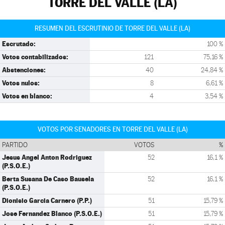
TORRE DEL VALLE (LA)
RESUMEN DEL ESCRUTINIO DE TORRE DEL VALLE (LA)
Escrutado:
100 %
Votos contabilizados:
121
75,16 %
Abstenciones:
40
24,84 %
Votos nulos:
8
6,61 %
Votos en blanco:
4
3,54 %
VOTOS POR SENADORES EN TORRE DEL VALLE (LA)
PARTIDO
VOTOS
%
Jesus Angel Anton Rodriguez
52
16,1 %
(P.S.O.E.)
Berta Susana De Caso Bausela
52
16,1 %
(P.S.O.E.)
Dionisio Garcia Carnero (P.P.)
51
15,79 %
Jose Fernandez Blanco (P.S.O.E.)
51
15,79 %