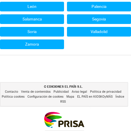
León
Palencia
Salamanca
Segovia
Soria
Valladolid
Zamora
EDICIONES EL PAÍS S.L.
©
Contacto
Venta de contenidos
Publicidad
Aviso legal
Política de privacidad
Política cookies
Configuración de cookies
Mapa
EL PAÍS en KIOSKOyMÁS
Índice
RSS