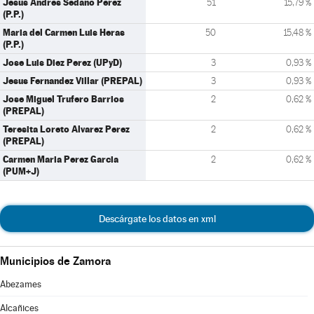
Jesus Andres Sedano Perez
51
15,79 %
(P.P.)
Maria del Carmen Luis Heras
50
15,48 %
(P.P.)
Jose Luis Diez Perez (UPyD)
3
0,93 %
Jesus Fernandez Villar (PREPAL)
3
0,93 %
Jose Miguel Trufero Barrios
2
0,62 %
(PREPAL)
Teresita Loreto Alvarez Perez
2
0,62 %
(PREPAL)
Carmen Maria Perez Garcia
2
0,62 %
(PUM+J)
Descárgate los datos en xml
Municipios de Zamora
Abezames
Alcañices