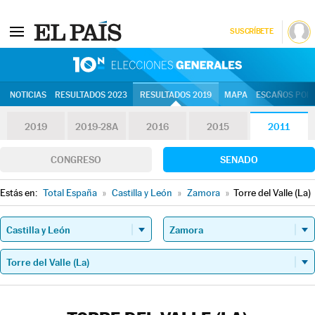
SUSCRÍBETE
10N | Eleccion
NOTICIAS
RESULTADOS 2023
RESULTADOS 2019
MAPA
ESCAÑOS POR 
2019
2019-28A
2016
2015
2011
CONGRESO
SENADO
Estás en:
Total España
»
Castilla y León
»
Zamora
»
Torre del Valle (La)