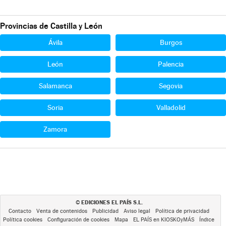
Provincias de Castilla y León
Ávila
Burgos
León
Palencia
Salamanca
Segovia
Soria
Valladolid
Zamora
EDICIONES EL PAÍS S.L.
©
Contacto
Venta de contenidos
Publicidad
Aviso legal
Política de privacidad
Política cookies
Configuración de cookies
Mapa
EL PAÍS en KIOSKOyMÁS
Índice