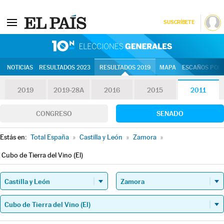
SUSCRÍBETE
10N | Eleccion
NOTICIAS
RESULTADOS 2023
RESULTADOS 2019
MAPA
ESCAÑOS POR 
2019
2019-28A
2016
2015
2011
CONGRESO
SENADO
Estás en:
Total España
»
Castilla y León
»
Zamora
»
Cubo de Tierra del Vino (El)