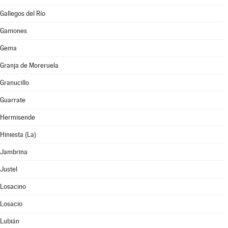
Gallegos del Río
Gamones
Gema
Granja de Moreruela
Granucillo
Guarrate
Hermisende
Hiniesta (La)
Jambrina
Justel
Losacino
Losacio
Lubián