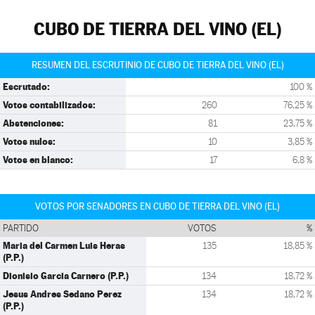
CUBO DE TIERRA DEL VINO (EL)
RESUMEN DEL ESCRUTINIO DE CUBO DE TIERRA DEL VINO (EL)
Escrutado:
100 %
Votos contabilizados:
260
76,25 %
Abstenciones:
81
23,75 %
Votos nulos:
10
3,85 %
Votos en blanco:
17
6,8 %
VOTOS POR SENADORES EN CUBO DE TIERRA DEL VINO (EL)
PARTIDO
VOTOS
%
Maria del Carmen Luis Heras
135
18,85 %
(P.P.)
Dionisio Garcia Carnero (P.P.)
134
18,72 %
Jesus Andres Sedano Perez
134
18,72 %
(P.P.)