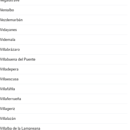
Vegalatrave
Venialbo
Vezdemarbán
Vidayanes
Videmala
Villabrázaro
Villabuena del Puente
Villadepera
Villaescusa
Villafáfila
Villaferrueña
Villageriz
Villalazán
Villalba de la Lampreana