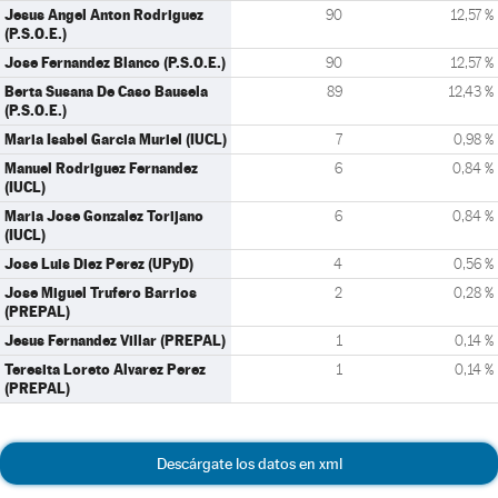
Jesus Angel Anton Rodriguez
90
12,57 %
(P.S.O.E.)
Jose Fernandez Blanco (P.S.O.E.)
90
12,57 %
Berta Susana De Caso Bausela
89
12,43 %
(P.S.O.E.)
Maria Isabel Garcia Muriel (IUCL)
7
0,98 %
Manuel Rodriguez Fernandez
6
0,84 %
(IUCL)
Maria Jose Gonzalez Torijano
6
0,84 %
(IUCL)
Jose Luis Diez Perez (UPyD)
4
0,56 %
Jose Miguel Trufero Barrios
2
0,28 %
(PREPAL)
Jesus Fernandez Villar (PREPAL)
1
0,14 %
Teresita Loreto Alvarez Perez
1
0,14 %
(PREPAL)
Descárgate los datos en xml