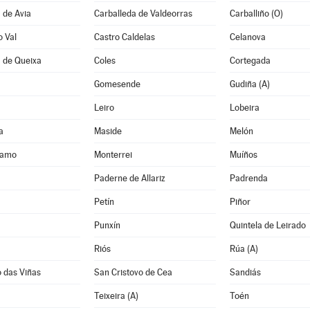
 de Avia
Carballeda de Valdeorras
Carballiño (O)
o Val
Castro Caldelas
Celanova
 de Queixa
Coles
Cortegada
Gomesende
Gudiña (A)
Leiro
Lobeira
a
Maside
Melón
ramo
Monterrei
Muíños
Paderne de Allariz
Padrenda
Petín
Piñor
Punxín
Quintela de Leirado
Riós
Rúa (A)
 das Viñas
San Cristovo de Cea
Sandiás
Teixeira (A)
Toén