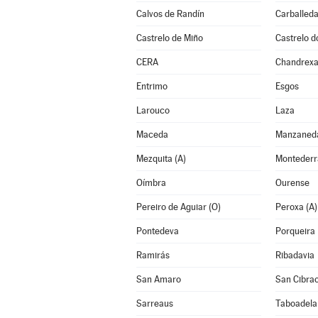
Calvos de Randín
Carballeda
Castrelo de Miño
Castrelo d
CERA
Chandrexa
Entrimo
Esgos
Larouco
Laza
Maceda
Manzaned
Mezquita (A)
Monteder
Oímbra
Ourense
Pereiro de Aguiar (O)
Peroxa (A)
Pontedeva
Porqueira
Ramirás
Ribadavia
San Amaro
San Cibrao
Sarreaus
Taboadela