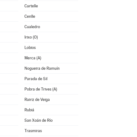
Cartelle
Cenlle
Cualedro
Irixo (O)
Lobios
Merca (A)
Nogueira de Ramuín
Parada de Sil
Pobra de Trives (A)
Rairiz de Veiga
Rubiá
San Xoán de Río
Trasmiras