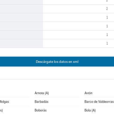
2
2
1
1
1
1
Descárgate los datos en xml
Arnoia (A)
Avión
Molgas
Barbadás
Barco de Valdeorras
s)
Boborás
Bola (A)