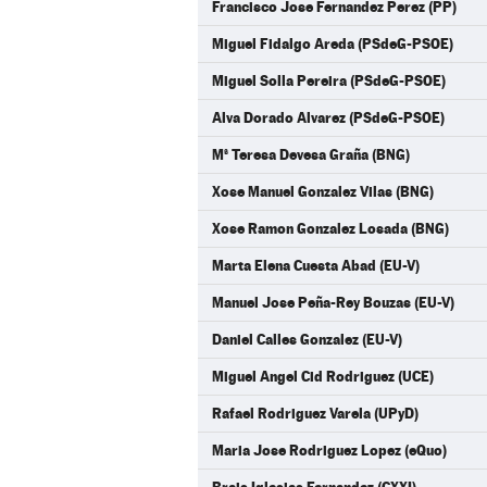
Francisco Jose Fernandez Perez (PP)
Miguel Fidalgo Areda (PSdeG-PSOE)
Miguel Solla Pereira (PSdeG-PSOE)
Alva Dorado Alvarez (PSdeG-PSOE)
Mª Teresa Devesa Graña (BNG)
Xose Manuel Gonzalez Vilas (BNG)
Xose Ramon Gonzalez Losada (BNG)
Marta Elena Cuesta Abad (EU-V)
Manuel Jose Peña-Rey Bouzas (EU-V)
Daniel Calles Gonzalez (EU-V)
Miguel Angel Cid Rodriguez (UCE)
Rafael Rodriguez Varela (UPyD)
Maria Jose Rodriguez Lopez (eQuo)