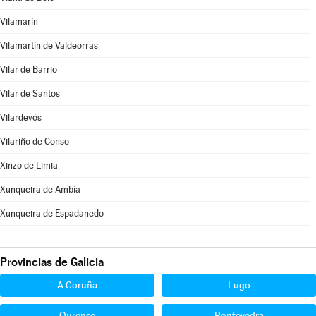
Vilamarín
Vilamartín de Valdeorras
Vilar de Barrio
Vilar de Santos
Vilardevós
Vilariño de Conso
Xinzo de Limia
Xunqueira de Ambía
Xunqueira de Espadanedo
Provincias de Galicia
A Coruña
Lugo
Ourense
Pontevedra