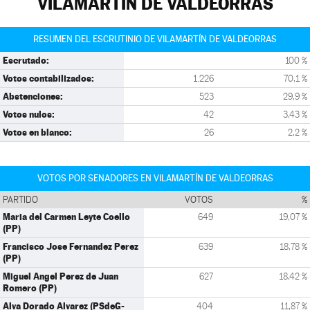
VILAMARTÍN DE VALDEORRAS
RESUMEN DEL ESCRUTINIO DE VILAMARTÍN DE VALDEORRAS
Escrutado:
100 %
Votos contabilizados:
1.226
70,1 %
Abstenciones:
523
29,9 %
Votos nulos:
42
3,43 %
Votos en blanco:
26
2,2 %
VOTOS POR SENADORES EN VILAMARTÍN DE VALDEORRAS
PARTIDO
VOTOS
%
Maria del Carmen Leyte Coello
649
19,07 %
(PP)
Francisco Jose Fernandez Perez
639
18,78 %
(PP)
Miguel Angel Perez de Juan
627
18,42 %
Romero (PP)
Alva Dorado Alvarez (PSdeG-
404
11,87 %