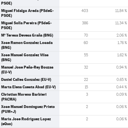
PSOE)
Miguel Fidalgo Areda (PSdeG-
403
11,84 %
PSOE)
Miguel Solla Pereira (PSdeG-
386
11,34 %
PSOE)
Mª Teresa Devesa Graña (BNG)
70
2,06 %
Xose Ramon Gonzalez Losada
60
1,76 %
(BNG)
Xose Manuel Gonzalez Vilas
55
1,62 %
(BNG)
Manuel Jose Peña-Rey Bouzas
32
0,94 %
(EU-V)
Daniel Calles Gonzalez (EU-V)
22
0,65 %
Marta Elena Cuesta Abad (EU-V)
15
0,44 %
Christian Moreno Barbieri
3
0,09 %
(PACMA)
Xose Manuel Dominguez Prieto
2
0,06 %
(PUM+J)
Maria Jose Rodriguez Lopez
2
0,06 %
(eQuo)