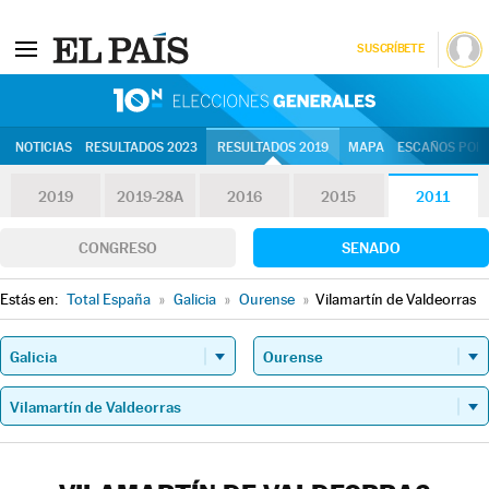
SUSCRÍBETE
10N | Eleccion
NOTICIAS
RESULTADOS 2023
RESULTADOS 2019
MAPA
ESCAÑOS POR 
2019
2019-28A
2016
2015
2011
CONGRESO
SENADO
Estás en:
Total España
»
Galicia
»
Ourense
»
Vilamartín de Valdeorras