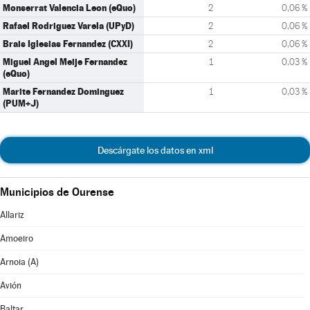
Monserrat Valencia Leon (eQuo)
2
0,06 %
Rafael Rodriguez Varela (UPyD)
2
0,06 %
Brais Iglesias Fernandez (CXXI)
2
0,06 %
Miguel Angel Meije Fernandez
1
0,03 %
(eQuo)
Marite Fernandez Dominguez
1
0,03 %
(PUM+J)
Descárgate los datos en xml
Municipios de Ourense
Allariz
Amoeiro
Arnoia (A)
Avión
Baltar