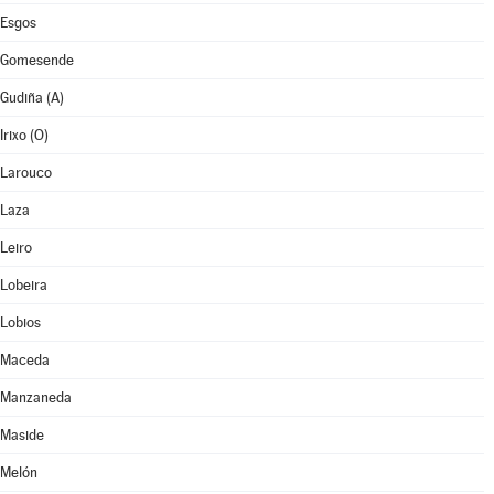
Esgos
Gomesende
Gudiña (A)
Irixo (O)
Larouco
Laza
Leiro
Lobeira
Lobios
Maceda
Manzaneda
Maside
Melón